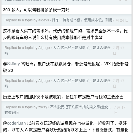
300 多人，可以帮我拼多多砍一刀吗
Replied to a topic by aidevs
好车：持有成本低，使用成本低，耐用
7 月 24 日
›
这不是看人买车的需求吗，代步的和玩车的，需求完全是不一样，代
步的跟玩车的人说什么持有使用成本低那不是对牛弹琴
Replied to a topic by AIgogo
大 A 这已经不是扣费了，是让人爆仓
7 月 17
›
日
吗
@
Skifary
骂归骂，散户还在默默补仓，都还没恐慌呢，VIX 指数都没
破 20
Replied to a topic by AIgogo
大 A 这已经不是扣费了，是让人爆仓
7 月 17
›
日
吗
历史上散户抱团哪次不是被收割，记住牛市是散户亏钱的主要原因
Replied to a topic by zsxzy
不少股民把下跌原因指向梁文锋(量化),
7 月 17
›
日
有道理吗
@
coderluan
以前喜欢玩短线的游资现在也被量化一起收割了，挺好
的，以前大 A 就是散户喜欢玩短线所以才上上下下暴涨暴跌，有量化