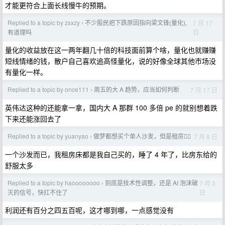
才能更符合上面长线慢牛的预期。
Replied to a topic by zsxzy
不少股民把下跌原因指向梁文锋(量化),
7 月 17
›
日
有道理吗
量化的收益放在这一两年翻几十倍的科技面前算个啥，量化也就赚赚
短线情绪的钱，散户自己喜欢追高怪量化，说的好像全球其他市场没
有量化一样。
Replied to a topic by once111
周五的大 A 趋势，应当如何判断
7 月 17 日
›
英伟达这种的还能拿一拿，国内大 A 那群 100 多倍 pe 的就别想着跌
下来还能涨回去了
Replied to a topic by yuanyao
做梦都想买个单人沙发，但是租房😮‍💨
7 月 8 日
›
一个沙发而已，我租房床都是我自己买的，睡了 4 年了，比房东给的
舒服太多
Replied to a topic by haoooooooo
到底是技术性调整，还是 AI 泡沫破
7 月 3
›
日
灭的信号，快扛不住了
利润还有百分之四五百呢，这才哪到哪，一点感觉没有