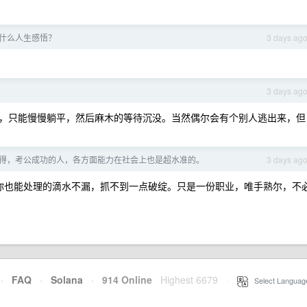
有什么人生感悟？
3 days ag
3 days ag
，只能慢慢躺平，然后麻木的等待沉没。当然偶尔会有个别人逃出来，但
得，考公成功的人，各方面能力在社会上也是超水准的。
3 days ag
你也能处理的滴水不漏，抓不到一点破绽。只是一份职业，唯手熟尔，不
·
FAQ
·
Solana
·
914 Online
Highest 6679
·
Select Languag