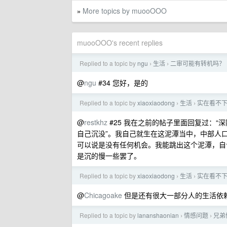
More topics by muooOOO
»
muooOOO's recent replies
Replied to a topic by
ngu
生活
二审可能有转机吗？
›
›
@
ngu
#34 您好，是的
Replied to a topic by
xiaoxiaodong
生活
实在看不
›
›
@
restkhz
#25 我在之前的帖子里面回复过：
自己沉没”。我自己就生在这泥潭当中，中部人
可以说是没有任何机会。我能跳出这个泥潭，自
是沉的慢一些罢了。
Replied to a topic by
xiaoxiaodong
生活
实在看不
›
›
@
Chicagoake
但是还有很大一部分人的生活依
Replied to a topic by
lananshaonian
情感问题
兄弟
›
›