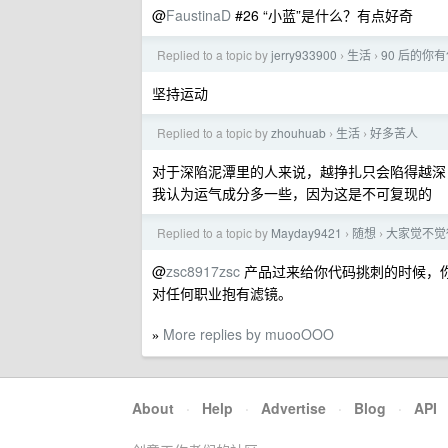
@
FaustinaD
#26 “小蓝”是什么？有点好奇
Replied to a topic by
jerry933900
生活
90 后的你
›
›
坚持运动
Replied to a topic by
zhouhuab
生活
好多苦人
›
›
对于深陷泥潭里的人来说，越挣扎只会陷得越深
我认为运气成分多一些，因为这是不可复现的
Replied to a topic by
Mayday9421
随想
大家觉不觉
›
›
@
zsc8917zsc
产品过来给你代码挑刺的时候，
对任何职业抱有滤镜。
More replies by muooOOO
»
About
·
Help
·
Advertise
·
Blog
·
API