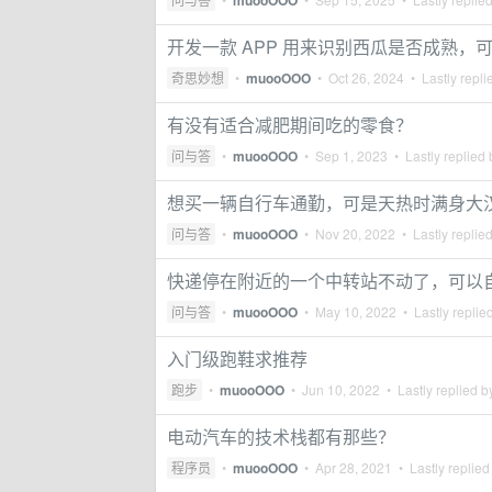
muooOOO
开发一款 APP 用来识别西瓜是否成熟，
奇思妙想
•
muooOOO
•
Oct 26, 2024
• Lastly repli
有没有适合减肥期间吃的零食？
问与答
•
muooOOO
•
Sep 1, 2023
• Lastly replied
想买一辆自行车通勤，可是天热时满身大
问与答
•
muooOOO
•
Nov 20, 2022
• Lastly replie
快递停在附近的一个中转站不动了，可以
问与答
•
muooOOO
•
May 10, 2022
• Lastly replie
入门级跑鞋求推荐
跑步
•
muooOOO
•
Jun 10, 2022
• Lastly replied 
电动汽车的技术栈都有那些？
程序员
•
muooOOO
•
Apr 28, 2021
• Lastly replied