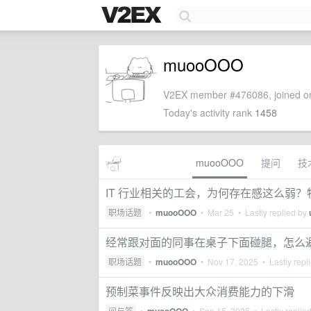
muooOOO
V2EX member #476086, joined on
Today's activity rank
1458
muooOOO
提问
技
IT 行业相关的工会，为何存在感这么弱？特
职场话题
•
muooOOO
•
Mar 25
• Lastly replied by
经常跟对面的同事在桌子下面碰腿，怎么
职场话题
•
muooOOO
•
Nov 17, 2025
• Lastly repl
预制菜事件反映出大众消费能力的下滑
问与答
•
•
Sep 15, 2025
• Lastly replie