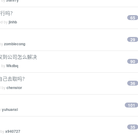
Jianrry
可行吗？
65
ed by
jinhb
29
 by
zombiecong
汉到公司怎么解决
90
d by
Wkdbq
自己去取吗？
36
d by
chenstor
101
by
yuhuanxi
35
 by
x940727