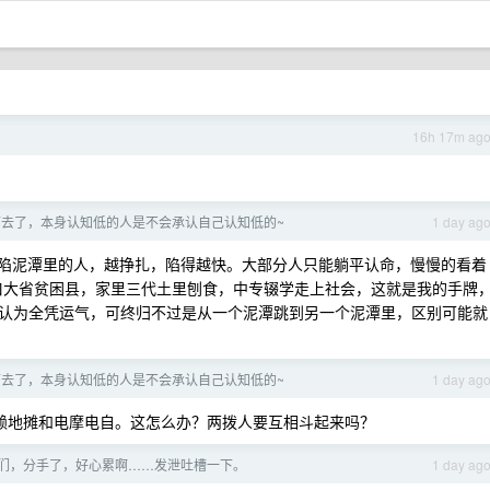
16h 17m ag
下去了，本身认知低的人是不会承认自己认知低的~
1 day ag
“深陷泥潭里的人，越挣扎，陷得越快。大部分人只能躺平认命，慢慢的看着
口大省贫困县，家里三代土里刨食，中专辍学走上社会，这就是我的手牌
认为全凭运气，可终归不过是从一个泥潭跳到另一个泥潭里，区别可能就
下去了，本身认知低的人是不会承认自己认知低的~
1 day ag
赖地摊和电摩电自。这怎么办？两拨人要互相斗起来吗？
们，分手了，好心累啊……发泄吐槽一下。
1 day ag