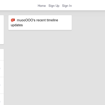
Home
Sign Up
Sign In
muooOOO's recent timeline
updates