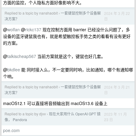
方面的监控，个人隐私方面好像影响不大。
Replied to a topic by nanshaobit
一套键鼠控制多个设备解
2024 年 3 月 22
›
日
决方案？
@
wolfan
@
rickc137
现在控制方面用 barrier 已经没什么问题了，多
设备的蓝牙键鼠我也有，就是希望触控板手势之类的看看有没有更好
的方案。
@
talkischeap567
当前方案就是这个，键鼠也好几套。
@
bkdlee
能 同时接入么，不一定要同时响，比如通知，哪个有通知哪
个响。
Replied to a topic by nanshaobit
一套键鼠控制多个设备解
2024 年 3 月 21
›
日
决方案？
macOS12.1 可以直接将音频输出到 macOS13.6 设备上
Replied to a topic by djvv
现在大家用什么 OpenAI GPT 镜
2023 年 11 月
›
23 日
像， Pandora
poe.com