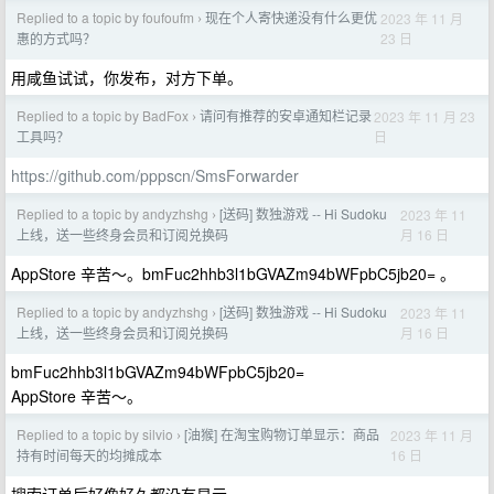
Replied to a topic by foufoufm
现在个人寄快递没有什么更优
2023 年 11 月
›
23 日
惠的方式吗？
用咸鱼试试，你发布，对方下单。
Replied to a topic by BadFox
请问有推荐的安卓通知栏记录
2023 年 11 月 23
›
日
工具吗？
https://github.com/pppscn/SmsForwarder
Replied to a topic by andyzhshg
[送码] 数独游戏 -- Hi Sudoku
2023 年 11
›
月 16 日
上线，送一些终身会员和订阅兑换码
AppStore 辛苦～。bmFuc2hhb3l1bGVAZm94bWFpbC5jb20= 。
Replied to a topic by andyzhshg
[送码] 数独游戏 -- Hi Sudoku
2023 年 11
›
月 16 日
上线，送一些终身会员和订阅兑换码
bmFuc2hhb3l1bGVAZm94bWFpbC5jb20=
AppStore 辛苦～。
Replied to a topic by silvio
[油猴] 在淘宝购物订单显示：商品
2023 年 11 月
›
16 日
持有时间每天的均摊成本