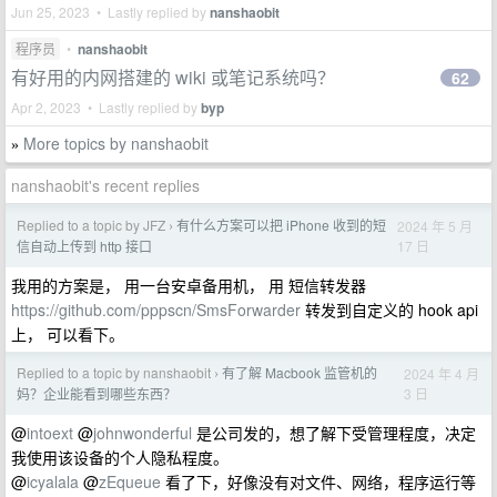
Jun 25, 2023 • Lastly replied by
nanshaobit
程序员
•
nanshaobit
有好用的内网搭建的 wiki 或笔记系统吗？
62
Apr 2, 2023 • Lastly replied by
byp
More topics by nanshaobit
»
nanshaobit's recent replies
Replied to a topic by JFZ
有什么方案可以把 iPhone 收到的短
2024 年 5 月
›
17 日
信自动上传到 http 接口
我用的方案是， 用一台安卓备用机， 用 短信转发器
https://github.com/pppscn/SmsForwarder
转发到自定义的 hook api
上， 可以看下。
Replied to a topic by nanshaobit
有了解 Macbook 监管机的
2024 年 4 月
›
3 日
妈？企业能看到哪些东西？
@
intoext
@
johnwonderful
是公司发的，想了解下受管理程度，决定
我使用该设备的个人隐私程度。
@
icyalala
@
zEqueue
看了下，好像没有对文件、网络，程序运行等