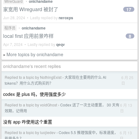
WireGuard
•
onichandame
家宽用 Wireguard 被封了
17
Jun 28, 2024 • Lastly replied by
neroxps
程序员
•
onichandame
local first 应用前景咋样
8
Apr 7, 2024 • Lastly replied by
qeqv
More topics by onichandame
»
onichandame's recent replies
Replied to a topic by NothingExist
大家现在主要用的什么 AI
6 月 25
›
日
tokens？用什么方式购买的？
codex 是 plus 吗，使用强度多少
Replied to a topic by voidGhost
Codex 送了一次主动重置， 30 天有
6 月 13
›
日
效期，记得用
没有 app 咋使用这个重置
Replied to a topic by luojiedev
Codex 5.5 推理强度中，标准速度，
6 月 13
›
日
能用多久？