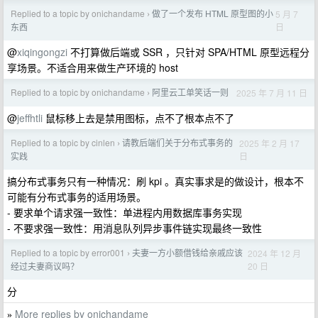
Replied to a topic by onichandame
做了一个发布 HTML 原型图的小
5 月 7
›
日
东西
@
xiqingongzi
不打算做后端或 SSR ，只针对 SPA/HTML 原型远程分
享场景。不适合用来做生产环境的 host
Replied to a topic by onichandame
阿里云工单笑话一则
2025 年 7 月 11 日
›
@
jeffhtli
鼠标移上去是禁用图标，点不了根本点不了
Replied to a topic by cinlen
请教后端们关于分布式事务的
2025 年 2 月 17
›
日
实践
搞分布式事务只有一种情况：刷 kpi 。真实事求是的做设计，根本不
可能有分布式事务的适用场景。
- 要求单个请求强一致性：单进程内用数据库事务实现
- 不要求强一致性：用消息队列异步事件链实现最终一致性
Replied to a topic by error001
夫妻一方小额借钱给亲戚应该
2024 年 12 月
›
20 日
经过夫妻商议吗？
分
More replies by onichandame
»