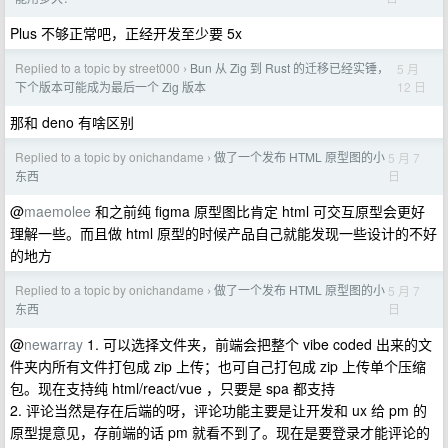
Plus 不够正常吧，正经开发至少要 5x
Replied to a topic by street000
Bun 从 Zig 到 Rust 的迁移已经实锤，
5 月
›
12 日
下个版本可能成为最后一个 Zig 版本
那和 deno 有啥区别
Replied to a topic by onichandame
做了一个发布 HTML 原型图的小
5 月 7
›
日
东西
@
maemolee
和之前纯 figma 原型图比肯定 html 可交互原型会更好
理解一些。而且做 html 原型的时候产品自己就能发现一些设计的不好
的地方
Replied to a topic by onichandame
做了一个发布 HTML 原型图的小
5 月 7
›
日
东西
@
newarray
1. 可以选择文件夹，前端会把整个 vibe coded 出来的文
件夹内所有文件打包成 zip 上传；也可自己打包成 zip 上传单个压缩
包。现在支持纯 html/react/vue ，只要是 spa 都支持
2. 评论当然是存在后端的呀，评论功能主要是让开发和 ux 给 pm 的
原型提意见，存前端的话 pm 就看不到了。现在是要登录才能评论的