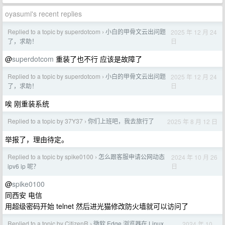
oyasumi's recent replies
Replied to a topic by superdotcom
小白的甲骨文云出问题
2025 年 12 月 24
›
日
了，求助！
@
superdotcom
重装了也不行 应该是故障了
Replied to a topic by superdotcom
小白的甲骨文云出问题
2025 年 12 月 24
›
日
了，求助！
唉 刚重装系统
Replied to a topic by 37Y37
你们上班吧，我去旅行了
2025 年 8 月 12 日
›
举报了，理由待定。
Replied to a topic by spike0100
怎么跟客服申请公网动态
2024 年 10 月 26
›
日
ipv6 ip 呢？
@
spike0100
同西安 电信
用超级密码开始 telnet 然后进光猫修改防火墙就可以访问了
Replied to a topic by CitizenR
微软 Edge 浏览器在 Linux
2024 年 10
›