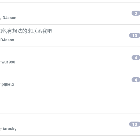
2
by
DJason
的笔记本座,有想法的来联系我吧
10
y
DJason
4
y
wu1990
4
y
pfjhetg
10
by
taresky