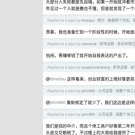
大部分人失败都是先自嗨，如果一开始就冲着市
年见过一个人就是撒也不懂，但是就发现了一个商机
Replied to a topic by
timespy
旅行
被裁两个月后，
›
›
羡慕，我也准备忙到一个阶段性的时候，开始旅
Replied to a topic by
clemente
职场话题
各位有想过
›
›
怕闲，等赚够钱了就开始自我表达的产出了。
Replied to a topic by
aosailuolierwang
职场话题
收
›
›
@
dmanbu
这样看来，创业财富的上限好像更高
Replied to a topic by
john990
公司运营
成都个体工
›
›
@
john990
重新核定了就少了，我们这边是这样
Replied to a topic by
john990
公司运营
成都个体工
›
›
我们是找的中介，而且个体工商户好像第二年开
头皮交巨额税了。不过楼上的大哥给我提供了一