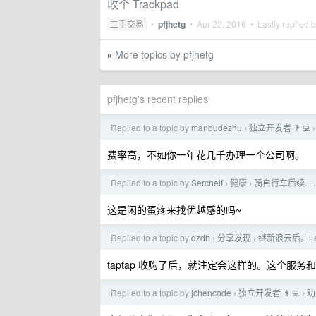
收个 Trackpad
二手交易
•
pfjhetg
•
Apr 22, 2016
• Lastly replied 
More topics by pfjhetg
»
pfjhetg's recent replies
Replied to a topic by
manbudezhu
独立开发者 👨‍💻
›
›
费率高，不如你一年花几千办理一个公司啊。
Replied to a topic by
Sercheif
健康
骑自行车后续...
›
›
这是闲的蛋疼来找优越感的吗~
Replied to a topic by
dzdh
分享发现
继新浪云后。Le
›
›
taptap 收购了后，就注定会这样的。这个服务和微
Replied to a topic by
jchencode
独立开发者 👨‍💻
劝
›
›