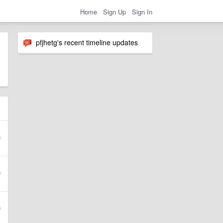
Home
Sign Up
Sign In
pfjhetg's recent timeline updates