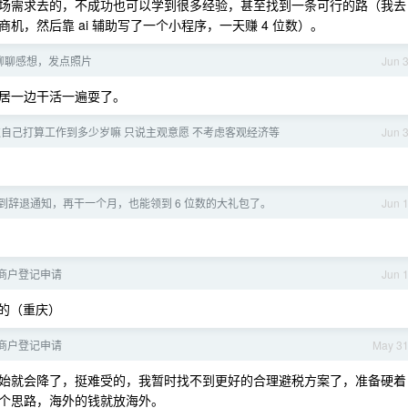
场需求去的，不成功也可以学到很多经验，甚至找到一条可行的路（我去
，然后靠 ai 辅助写了一个小程序，一天赚 4 位数）。
聊聊感想，发点照片
Jun 
居一边干活一遍耍了。
自己打算工作到多少岁嘛 只说主观意愿 不考虑客观经济等
Jun 
到辞退通知，再干一个月，也能领到 6 位数的大礼包了。
Jun 
商户登记申请
Jun 
的（重庆）
商户登记申请
May 3
始就会降了，挺难受的，我暂时找不到更好的合理避税方案了，准备硬着
个思路，海外的钱就放海外。