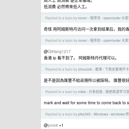
高人工 高消費 是正常循環。
低消費 必然帶來低人工。
Replied to a topic by
ronen
程序员
openroute
›
›
奇怪 用阿姆斯特丹访问一次拿到结果后，我的香港 ip 
Replied to a topic by
ronen
程序员
openroute
›
›
@
QiHang1217
香港 ip 看不到了。 阿姆斯特丹代理可以。
Replied to a topic by
zhouzoki
香港
下周去香港开卡
›
›
是不是因為匯豐不給返佣所以被踩呀。 匯豐很
Replied to a topic by
mtda
分享创造
我把英语学习变成
›
›
mark and wait for some time to come back to s
Replied to a topic by
plko345
Windows
windows
›
›
@
june4
+1