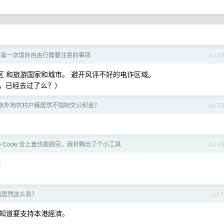
] 第一次境外自由行需要注意的事项
Jul 2
区 和旅游国家和城市。 避开风评不好的电诈区域。
门，已经去过了么？）
京外地农村户籍居然不强制交公积金？
Jul 2
ude Code 合上盖也能跑完，我折腾出了个小工具
Jul 2
：
机居然这么贵？
Jul 
知道要支持本港經濟。