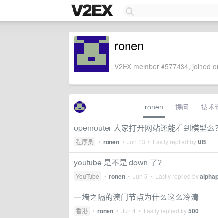
ronen
V2EX member #577434, joined on
ronen
提问
技术
openrouter 大家打开网站还能看到模型么
程序员
•
ronen
•
Jun 13
• Lastly replied by
UB
youtube 是不是 down 了？
YouTube
•
ronen
•
Jun 5
• Lastly replied by
alphap
一墙之隔的澳门节点为什么这么冷清
香港
•
ronen
•
Jun 4
• Lastly replied by
500