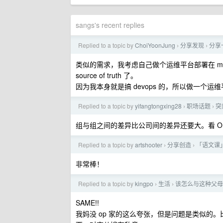
sangs's recent replies
Replied to a topic by
ChoiYoonJung
分享发现
分享
›
›
类似的需求，我考虑自己做个运维平台部署在 mac
source of truth 了。
因为我本身就是搞 devops 的，所以做一个
Replied to a topic by
yifangtongxing28
职场话题
突
›
›
组与组之间的差异比公司间的差异还要大。看 O
Replied to a topic by
artshooter
分享创造
「语文课
›
›
非常棒！
Replied to a topic by
kingpo
生活
该怎么与这种父母
›
›
SAME!!
我妈没 op 家的这么夸张，但是问题是类似的