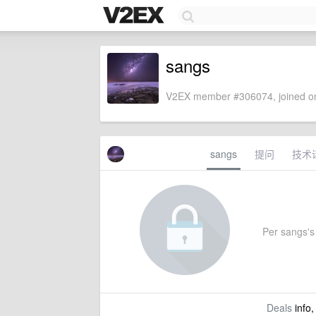
sangs
V2EX member #306074, joined on
sangs
提问
技术
Per sangs's 
Deals
info,