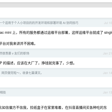
一个适用于个人小项目的的开发环境和部署环境 AI 协同技巧
Jul 1
 mini 上，所有的服务都通过运维平台部署，这样运维平台就成了 singl
运维平台对我来讲并不困难。
然很羡慕 v 友们的职场
Jan 2
P 的描述，应该在大厂了，挣钱就完事了，少想。
」网页做完啦～，收录七篇课文。
Jan 1
相处
Jan 1
。比如信偏方不信我，捡纸盒子在家里堆着，在抖音直播间买各种吃的东