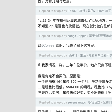
西，对育儿嫂有敌意。
Replied to a topic by
37Y37
旅行
是的， 2026 
›
›
我 22-24 年在杭州及周边城市逛了挺多地
不知道 op 是否也有此感觉。现在就比较向往新疆
Replied to a topic by
sangs
Apple
苹果有双开微信
›
›
@
JConlee
感谢，我去了解下这方案。
Replied to a topic by
lsls618
生活
开发商车位差不多
›
›
和我家情况一样，三年车位半价，地产只卖不租
我是肯定不会买的，原因是：
一个是隔壁小区车位 350 一个月，虽然停车多
二是租售比很低，550-600 的月租，租售比 
三是以后卖房，车位未必好卖，卖不出去砸手里
Replied to a topic by
sevenyangcc
职场话题
兄弟们
›
›
还信用卡，转移 5000 到日常消费卡里，转移 