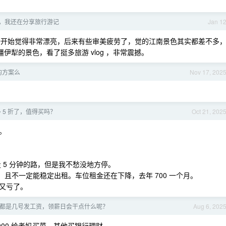
年了，我还在分享旅行游记
Jan 1
方，一开始觉得非常漂亮，后来有些审美疲劳了，觉的江南景色其实都差不多
伊犁的景色，看了挺多旅游 vlog ，非常震撼。
的方案么
Nov 17, 202
 5 折了，值得买吗？
Oct 21, 202
。
走 5 分钟的路，但是我不愁没地方停。
3%，且不一定能稳定出租。车位租金还在下降，去年 700 一个月。
又亏了。
都是几号发工资，领薪日会干点什么呢？
Aug 6, 202
2000 给老妈买菜，其他买银行理财。