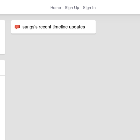
Home
Sign Up
Sign In
sangs's recent timeline updates