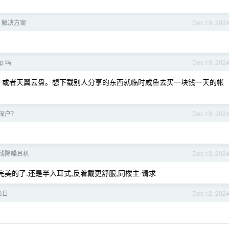
s 解决方案
Dec 19, 202
p 吗
Dec 19, 202
oud 或者天翼云盘。想下载别人分享的东西就临时咸鱼去买一块钱一天的帐
入深户？
Dec 19, 202
线降噪耳机
Dec 13, 202
最完美的了.还是半入耳式,反着戴更舒服,同楼主·请求
念日
Dec 12, 202