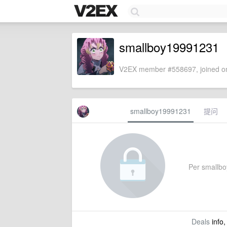
smallboy19991231
V2EX member #558697, joined on
smallboy19991231
提问
Per smallboy
Deals
info,