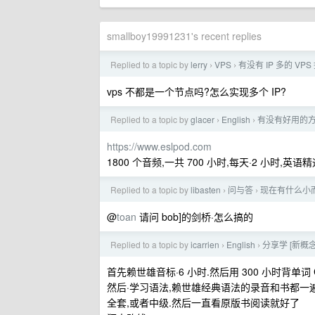
smallboy19991231's recent replies
Replied to a topic by
lerry
VPS
有没有 IP 多的 VPS
›
›
vps 不都是一个节点吗?怎么实现多个 IP?
Replied to a topic by
glacer
English
有没有好用的方
›
›
https://www.eslpod.com
1800 个音频,一共 700 小时,每天·2 小时,英语
Replied to a topic by
libasten
问与答
现在有什么小
›
›
@
toan
请问 bob]的剑桥·怎么搞的
Replied to a topic by
icarrien
English
分享学 [新概
›
›
首先赖世雄音标·6 小时.然后用 300 小时背单词 COCA
然后·学习语法,赖世雄经典语法的录音和书都一遍,7
全套,或者中级.然后一直看原版书阅读就好了