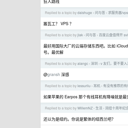
狂人路线
Replied to a topic by
daishuge
问与答
求服务器/vp
›
›
搬瓦工？ VPS ？
Replied to a topic by
jlak
问与答
百度云盘值得开 svi
›
›
最好用国际大厂的云端存储东西吧。比如 iCl
号。最优解
Replied to a topic by
alangc
深圳
v 友们，要不要
›
›
@
gransh
深感
Replied to a topic by
lessurliu
耳机
有没有推荐的有
›
›
如果苹果的 Earpos 那个有线耳机有降噪就是
Replied to a topic by
WillemNZ
生活
润纽十周年纪
›
›
还以为是纽约。你说是繁体的纽西兰吧？