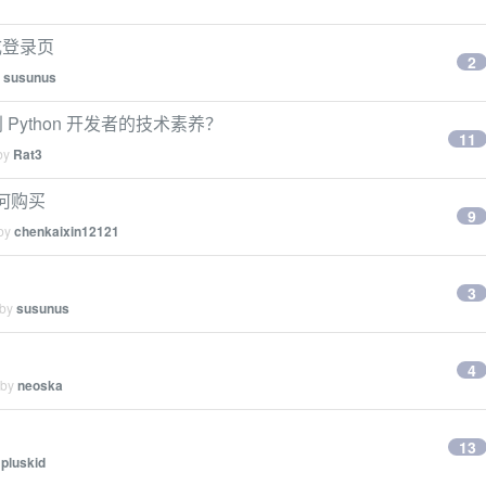
成登录页
2
y
susunus
别 Python 开发者的技术素养？
11
 by
Rat3
何购买
9
 by
chenkaixin12121
3
 by
susunus
4
 by
neoska
13
y
pluskid