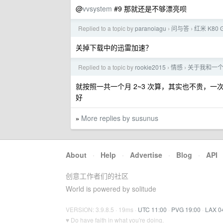
@
vvsystem
#9 那就还是不够漂亮呗
Replied to a topic by
paranoiagu
问与答
红米 K80
›
›
关掉下载中的迅雷加速？
Replied to a topic by
rookie2015
情感
关于我和一
›
›
就按照一共一个月 2~3 次算，其实也不贵，一
好
More replies by susunus
»
About
·
Help
·
Advertise
·
Blog
·
API
创意工作者们的社区
World is powered by solitude
VERSION: 3.9.8.5 · 19ms ·
UTC 11:00
·
PVG 19:00
·
LAX 0
♥ Do have faith in what you're doing.