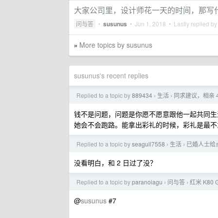
大家公司里，设计师花一天的时间，那写
问与答
•
susunus
•
Jun 1, 2018
• Lastly replied b
More topics by susunus
»
susunus's recent replies
Replied to a topic by
889434
生活
同求建议，相亲 
›
›
钱不是问题，问题是你愿不愿意跟他一起共同生
她会不会跑路。能拿出彩礼的时候，彩礼是最不
Replied to a topic by
seagull7558
生活
已婚人士给
›
›
没看明白，和 2 日过了没？
Replied to a topic by
paranoiagu
问与答
红米 K80
›
›
@
susunus
#7