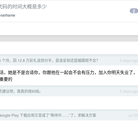
代码的时间大概是多少
2
y
nathanw
4 个月，因 12.8 万彩礼谈到分手，是该妥协还是婚姻观不合？
3 days ag
活，她是不是合适你，你跟他在一起会不会有压力，加入你明天失业了，
重要的
点建议吧，我真的很纠结。
3 days ag
 Google Play 下载应用又变成了“等待中……”了，求解决方案
Jul 3