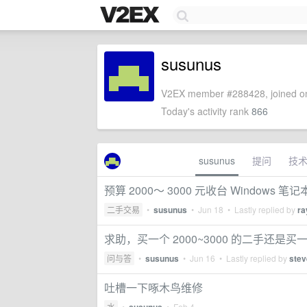
susunus
V2EX member #288428, joined on
Today's activity rank
866
susunus
提问
技
预算 2000～ 3000 元收台 Windows 笔记
二手交易
•
susunus
•
Jun 18
• Lastly replied by
ra
求助，买一个 2000~3000 的二手还是买一
问与答
•
susunus
•
Jun 16
• Lastly replied by
ste
吐槽一下啄木鸟维修
水
•
•
Feb 4