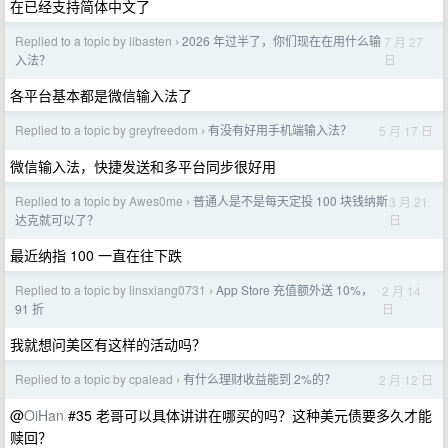
在已经支持简体中文了
Replied to a topic by libasten
2026 年过半了，你们现在在用什么输
7 月 27
›
日
入法？
各平台基本都是微信输入法了
Replied to a topic by greyfreedom
有没有好用手机端输入法？
5 月 17 日
›
微信输入法，快捷发送和多平台同步很好用
Replied to a topic by Awes0me
普通人是不是每天定投 100 块钱纳斯
3 月 21
›
日
达克就可以了？
最近纳指 100 一直在往下跌
Replied to a topic by linsxiang0731
App Store 充值额外送 10%，
2 月 14
›
日
91 折
我就想问美区有这样的活动吗？
Replied to a topic by cpalead
有什么理财收益能到 2%的？
2 月 12 日
›
@
OiHan
#35 老哥可以具体讲讲在哪买的吗？这种美元债要多久才能
赎回？