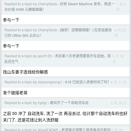
Replied to a topic by CherryGods
庆祝 Steam Machine 发布，再送一
7 月 2
›
日
台价值 5499 元懒猫微服！
参与一下
Replied to a topic by CherryGods
[抽奖！送懒猫微服！] 在家组建自
6 月 23
›
日
己的 Office 365 云办公！
参与一下
Replied to a topic by sport123
术后第八天老婆想要我开车送她，因
6 月 18
›
日
此还生气
找山东娄子连线给你解惑
Replied to a topic by xiaocongcong1
618 已经进入贤者时间了吗？
6 月 11 日
›
发个链接老哥
Replied to a topic by hydyy
跟风开了一个自助洗车店
5 月 28 日
›
之前 50 冲了 自动洗车, 洗了一次 再没去过, 估计那个自动洗车的也好
关门了, 还是花钱让别人洗舒服
Replied to a topic by VoiceEXONE
老婆最近频繁让我准备润去新加
5 月 28
›