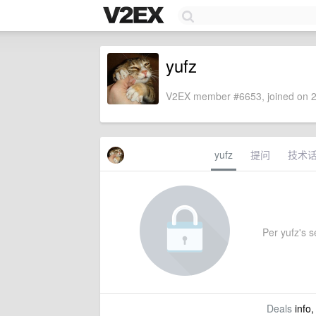
yufz
V2EX member #6653, joined on 2
yufz
提问
技术
Per yufz's se
Deals
info,