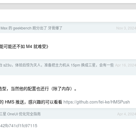
M4 Max 的 geekbench 跑分出了 牙膏爆了
Nov 3, 202
可能还不如 M4 就难受》
台 s23u，体验后惊为天人，准备把主力机从 15pm 换成三星，会有一些
Apr 16, 202
方正的造型，当然他的配置也还行（除了内存）。
为的 HMS 推送，感兴趣的可以看看
https://github.com/fei-ke/HMSPush
星 OneUI 优化完全指南
Apr 4, 202
5d42fb741cf1fc97115