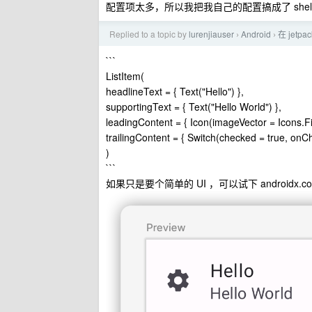
配置项太多，所以我把我自己的配置搞成了 shell
Replied to a topic by
lurenjiauser
Android
在 jetp
›
›
```
ListItem(
headlineText = { Text("Hello") },
supportingText = { Text("Hello World") },
leadingContent = { Icon(imageVector = Icons.Fil
trailingContent = { Switch(checked = true, on
)
```
如果只是要个简单的 UI ，可以试下 androidx.compos