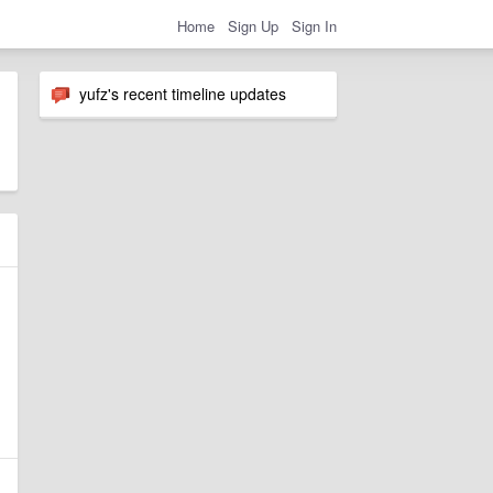
Home
Sign Up
Sign In
yufz's recent timeline updates