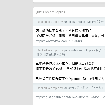
yufz's recent replies
Replied to a topic by
20015jjw
Apple
M4 Pro 和 
›
›
两年前的帖子改成 m4 应该没人喷了吧
《想配台式机，但是一想到傻大黑粗一大坨，性能
https://www.v2ex.com/t/826568
Replied to a topic by
gouyoudawang
Apple
买了一
›
›
什么可以预见的问题吗
三星就是你买我不推荐，但是我自己会买
我主要是为了 root ，喜欢 S Pen 以及他
另外关于推送我写了个 Xposed 插件来使用华
Replied to a topic by
radishzz
分享发现
「入土级」三
›
›
https://gist.github.com/fei-ke/a85ef467445c3