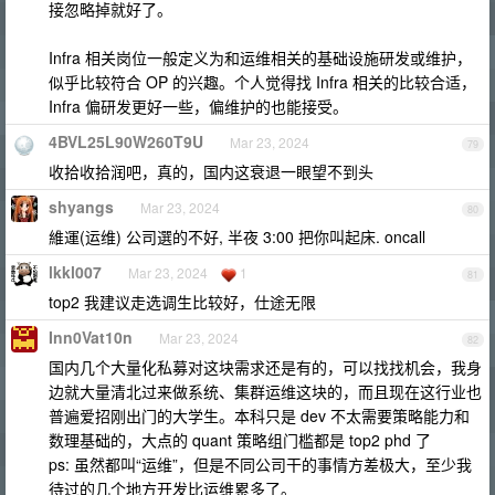
接忽略掉就好了。
Infra 相关岗位一般定义为和运维相关的基础设施研发或维护，
似乎比较符合 OP 的兴趣。个人觉得找 Infra 相关的比较合适，
Infra 偏研发更好一些，偏维护的也能接受。
4BVL25L90W260T9U
Mar 23, 2024
79
收拾收拾润吧，真的，国内这衰退一眼望不到头
shyangs
Mar 23, 2024
80
維運(运维) 公司選的不好, 半夜 3:00 把你叫起床. oncall
lkkl007
Mar 23, 2024
1
81
top2 我建议走选调生比较好，仕途无限
Inn0Vat10n
Mar 23, 2024
82
国内几个大量化私募对这块需求还是有的，可以找找机会，我身
边就大量清北过来做系统、集群运维这块的，而且现在这行业也
普遍爱招刚出门的大学生。本科只是 dev 不太需要策略能力和
数理基础的，大点的 quant 策略组门槛都是 top2 phd 了
ps: 虽然都叫“运维”，但是不同公司干的事情方差极大，至少我
待过的几个地方开发比运维累多了。