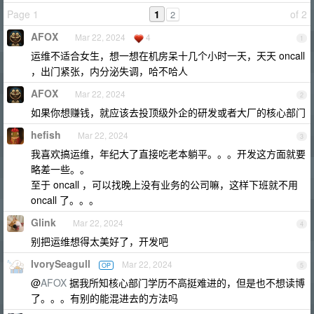
Page 1
1
of 2
2
AFOX
Mar 22, 2024
4
1
运维不适合女生，想一想在机房呆十几个小时一天，天天 oncall
，出门紧张，内分泌失调，哈不哈人
AFOX
Mar 22, 2024
2
如果你想赚钱，就应该去投顶级外企的研发或者大厂的核心部门
hefish
Mar 22, 2024
3
我喜欢搞运维，年纪大了直接吃老本躺平。。。开发这方面就要
略差一些。。
至于 oncall ，可以找晚上没有业务的公司嘛，这样下班就不用
oncall 了。。。
Glink
Mar 22, 2024
4
别把运维想得太美好了，开发吧
IvorySeagull
Mar 22, 2024
OP
5
@
AFOX
据我所知核心部门学历不高挺难进的，但是也不想读博
了。。。有别的能混进去的方法吗