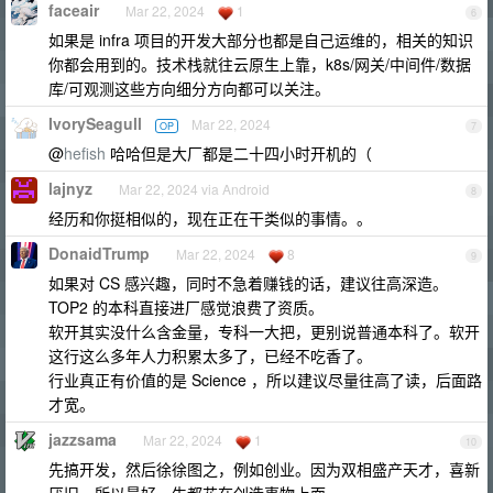
faceair
Mar 22, 2024
1
6
如果是 infra 项目的开发大部分也都是自己运维的，相关的知识
你都会用到的。技术栈就往云原生上靠，k8s/网关/中间件/数据
库/可观测这些方向细分方向都可以关注。
IvorySeagull
Mar 22, 2024
OP
7
@
hefish
哈哈但是大厂都是二十四小时开机的（
lajnyz
Mar 22, 2024 via Android
8
经历和你挺相似的，现在正在干类似的事情。。
DonaidTrump
Mar 22, 2024
8
9
如果对 CS 感兴趣，同时不急着赚钱的话，建议往高深造。
TOP2 的本科直接进厂感觉浪费了资质。
软开其实没什么含金量，专科一大把，更别说普通本科了。软开
这行这么多年人力积累太多了，已经不吃香了。
行业真正有价值的是 Science ，所以建议尽量往高了读，后面路
才宽。
jazzsama
Mar 22, 2024
1
10
先搞开发，然后徐徐图之，例如创业。因为双相盛产天才，喜新