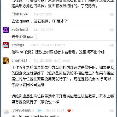
这类甲方角色的单位，很少有发展的好的。丁克除外。
Fish1024
Mar 23, 2024
52
去做 quant ，进互联网、IT 屈才了
xe2vherd
Mar 23, 2024
53
去外企做 quant
smlcgx
Mar 23, 2024 via iPhone
54
信科 or 软微？建议上树洞或者未名看看，这里问不出个啥
charlie21
Mar 23, 2024 via Android
55
工作五年之后如果能去甲方公司的内部运维是最好的，如果是 bj
的国企央企就更好了（但这些岗位恐怕不招应届生？如果有招应
届生的单位就往死里投简历就行了）。现在是找机会入行 可以
考虑互联网公司运维
运维岗应届生坑位数量远小于开发岗应届生坑位数量，基本上哪
里有就投就行了（跟没说一样
IvorySeagull
Mar 23, 2024
9
OP
56