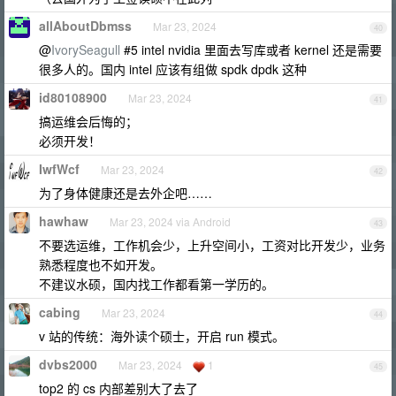
allAboutDbmss
Mar 23, 2024
40
@
IvorySeagull
#5 intel nvidia 里面去写库或者 kernel 还是需要
很多人的。国内 intel 应该有组做 spdk dpdk 这种
id80108900
Mar 23, 2024
41
搞运维会后悔的；
必须开发！
IwfWcf
Mar 23, 2024
42
为了身体健康还是去外企吧……
hawhaw
Mar 23, 2024 via Android
43
不要选运维，工作机会少，上升空间小，工资对比开发少，业务
熟悉程度也不如开发。
不建议水硕，国内找工作都看第一学历的。
cabing
Mar 23, 2024
44
v 站的传统：海外读个硕士，开启 run 模式。
dvbs2000
Mar 23, 2024
1
45
top2 的 cs 内部差别大了去了