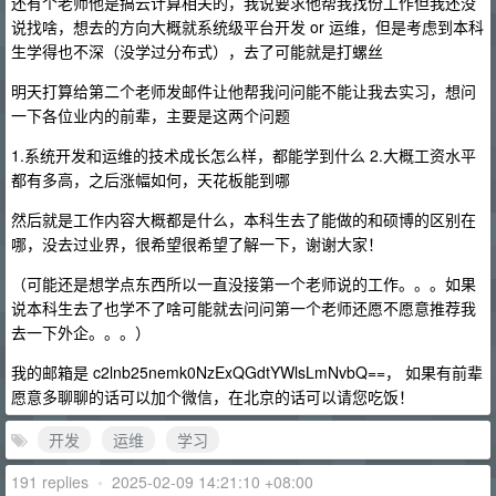
还有个老师他是搞云计算相关的，我说要求他帮我找份工作但我还没
说找啥，想去的方向大概就系统级平台开发 or 运维，但是考虑到本科
生学得也不深（没学过分布式），去了可能就是打螺丝
明天打算给第二个老师发邮件让他帮我问问能不能让我去实习，想问
一下各位业内的前辈，主要是这两个问题
1.系统开发和运维的技术成长怎么样，都能学到什么 2.大概工资水平
都有多高，之后涨幅如何，天花板能到哪
然后就是工作内容大概都是什么，本科生去了能做的和硕博的区别在
哪，没去过业界，很希望很希望了解一下，谢谢大家！
（可能还是想学点东西所以一直没接第一个老师说的工作。。。如果
说本科生去了也学不了啥可能就去问问第一个老师还愿不愿意推荐我
去一下外企。。。）
我的邮箱是 c2lnb25nemk0NzExQGdtYWlsLmNvbQ==， 如果有前辈
愿意多聊聊的话可以加个微信，在北京的话可以请您吃饭！
开发
运维
学习
191 replies
•
2025-02-09 14:21:10 +08:00