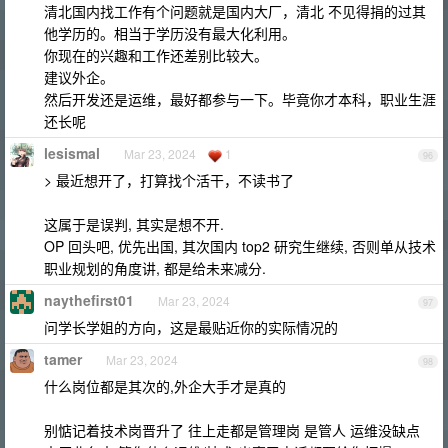
清北国内找工作有个问题就是国内大厂，清北 不见得捐的过其
他学历的。相当于学历没有最大化利用。
你现在的兴趣和工作还差别比较大。
建议外企。
然后开发还是运维，最好都参与一下。毕竟你才本科，职业生涯
还长呢
lesismal
Mar 23, 2024
1
96
> 最近想开了，打算找个活干，不读书了
这属于是误判, 其实是想不开.
OP 回头吧, 优先出国, 其次国内 top2 研究生继续, 否则单从技术
职业规划的角度讲, 都是给未来减分.
naythefirst01
Mar 23, 2024
97
问学长学姐的方向，这是最贴近你的实际情况的
tamer
Mar 23, 2024
98
什么岗位都是其次的,外企大手才是真的
别惦记着技术岗晋升了 往上走都是管理岗 是管人 运维没缺点