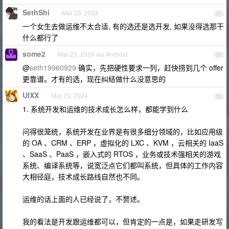
SethShi
Mar 23, 2024
57
一个女生去做运维不太合适, 有的选还是选开发, 如果没得选那干
什么都行了
some2
Mar 23, 2024 via Android
58
@
seth19960929
确实，先把硬性要求一列，赶快捞到几个 offer
更靠谱。才有的选，现在纠结做什么没意思的
UIXX
Mar 23, 2024
59
1. 系统开发和运维的技术成长怎么样，都能学到什么
问得很笼统，系统开发在业界是有很多细分领域的，比如应用级
的 OA 、CRM 、ERP ，虚拟化的 LXC 、KVM ，云相关的 IaaS
、SaaS 、PaaS ，嵌入式的 RTOS ，业务或技术强相关的游戏
系统、编译系统等，说宽泛点它们都叫系统，但具体的工作内容
大相径庭，技术成长路线自然也不同。
运维的话上面的人已经说了，不赘述。
我的看法是开发跟运维都可以，但肯定的一点是，如果走研发写