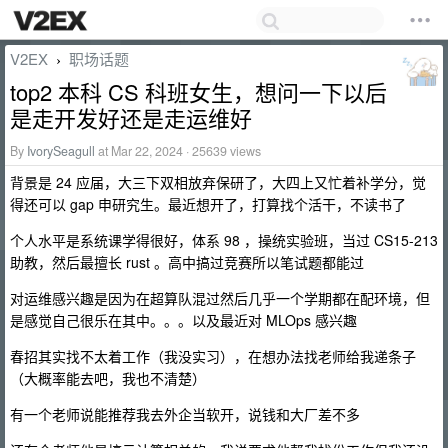
V2EX
职场话题
›
top2 本科 CS 科班女生，想问一下以后
是走开发好还是走运维好
By
IvorySeagull
at Mar 22, 2024 · 25639 views
背景是 24 应届，大三下双相放弃保研了，大四上又忙着补学分，觉
得还可以 gap 申研究生。最近想开了，打算找个活干，不读书了
个人水平是系统课学得很好，体系 98 ，操统实验班，当过 CS15-213
助教，然后最擅长 rust 。高中搞过竞赛所以笔试题都能过
对运维感兴趣是因为在超算队混过然后几乎一个学期都在配环境，但
是感觉自己很乐在其中。。。以及最近对 MLOps 感兴趣
春招其实找不太着工作（我没实习），在想办法找老师给我递条子
（大概率能去吧，我也不清楚）
有一个老师说能推荐我去外企当软开，说钱和大厂差不多