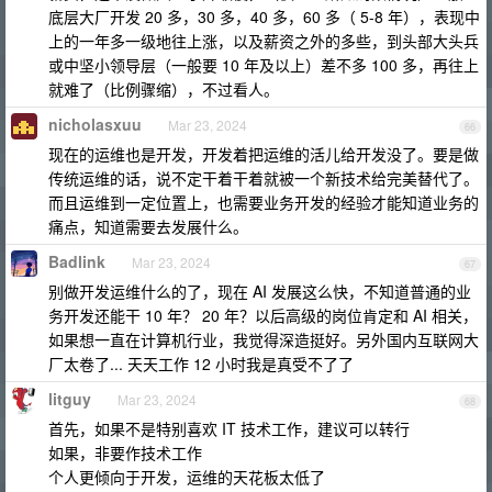
底层大厂开发 20 多，30 多，40 多，60 多（ 5-8 年），表现中
上的一年多一级地往上涨，以及薪资之外的多些，到头部大头兵
或中坚小领导层（一般要 10 年及以上）差不多 100 多，再往上
就难了（比例骤缩），不过看人。
nicholasxuu
Mar 23, 2024
66
现在的运维也是开发，开发着把运维的活儿给开发没了。要是做
传统运维的话，说不定干着干着就被一个新技术给完美替代了。
而且运维到一定位置上，也需要业务开发的经验才能知道业务的
痛点，知道需要去发展什么。
Badlink
Mar 23, 2024
67
别做开发运维什么的了，现在 AI 发展这么快，不知道普通的业
务开发还能干 10 年？ 20 年？以后高级的岗位肯定和 AI 相关，
如果想一直在计算机行业，我觉得深造挺好。另外国内互联网大
厂太卷了... 天天工作 12 小时我是真受不了了
litguy
Mar 23, 2024
68
首先，如果不是特别喜欢 IT 技术工作，建议可以转行
如果，非要作技术工作
个人更倾向于开发，运维的天花板太低了