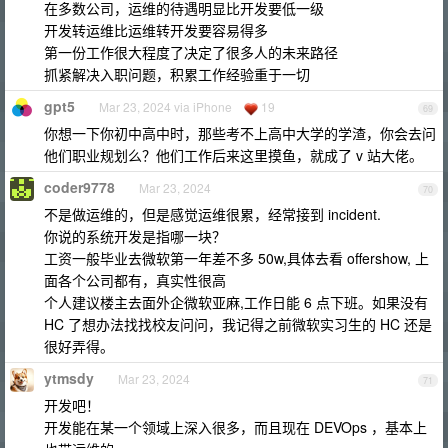
在多数公司，运维的待遇明显比开发要低一级
开发转运维比运维转开发要容易得多
第一份工作很大程度了决定了很多人的未来路径
抓紧解决入职问题，积累工作经验重于一切
gpt5
Mar 23, 2024 via iPhone
19
69
你想一下你初中高中时，那些考不上高中大学的学渣，你会去问
他们职业规划么？他们工作后来这里摸鱼，就成了 v 站大佬。
coder9778
Mar 23, 2024
70
不是做运维的，但是感觉运维很累，经常接到 incident.
你说的系统开发是指哪一块？
工资一般毕业去微软第一年差不多 50w,具体去看 offershow, 上
面各个公司都有，真实性很高
个人建议楼主去面外企微软亚麻,工作日能 6 点下班。如果没有
HC 了想办法找找校友问问，我记得之前微软实习生的 HC 还是
很好弄得。
ytmsdy
Mar 23, 2024
71
开发吧！
开发能在某一个领域上深入很多，而且现在 DEVOps ，基本上