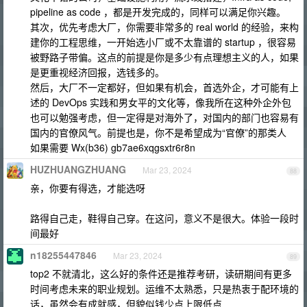
pipeline as code ，都是开发完成的，同样可以满足你兴趣。
其次，优先考虑大厂，你需要非常多的 real world 的经验，来构
建你的工程思维，一开始选小厂或不太靠谱的 startup ，很容易
被野路子带偏。这点的前提是你是多少有点理想主义的人，如果
是更重视经济回报，选钱多的。
然后，大厂不一定都好，但如果有机会，首选外企，才可能有上
述的 DevOps 实践和男女平的文化等，像我所在这种外企外包
也可以勉强考虑，但一定得是对海外了，对国内的部门也容易有
国内的官僚风气。前提也是，你不是希望成为“官僚”的那类人
如果需要 Wx(b36) gb7ae6xqgsxtr6r8n
HUZHUANGZHUANG
Mar 23, 2024
88
亲，你要有得选，才能选呀
路得自己走，鞋得自己穿。在这问，意义不是很大。体验一段时
间最好
n18255447846
Mar 23, 2024
89
top2 不就清北，这么好的条件还是推荐考研，读研期间有更多
时间考虑未来的职业规划。运维不太熟悉，只是热衷于配环境的
话，虽然会有成就感，但貌似钱少点上限低点