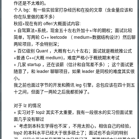
作还是不太难的。
个人 bg：有一些实验室打杂经历和在投的文章（含金量应该和
你在队里做的差不多）
秋招+现在有的 offer/大概面试内容:
+ 自驾算法+系统，现金五十左右外加十+/年的期权；面试比较
简单，写两轮 C++ leetcode （ medium+数据结构设计）然后聊
两轮项目，不会特别深；
+ 百亿级别 Quant ，大概有七八十左右；面试就是概统推公式
+普通 C++(大概 medium)，难度严格小于概统期末考试
+ 几家 startup ，还在谈薪（估计和自驾差不多）；这个面试更
随意了，和 leader 聊聊项目，如果 leader 是同校的难度其实很
小。
我之前也面过字节的开发和腾讯 ieg 引擎，总包应该在四十到五
十之间，但面了一两轮之后我都拒掉了。
对于 lz 的情况
+ 实习对于 top2 其实不太重要，我有一段很水的实习但面试里
面几乎没有聊过
+ `考虑到本科生学得也不深`，不用太担心，相信自己的经验，
top2 的本科水平已经大于很多硕士了；面试也不会问的特别