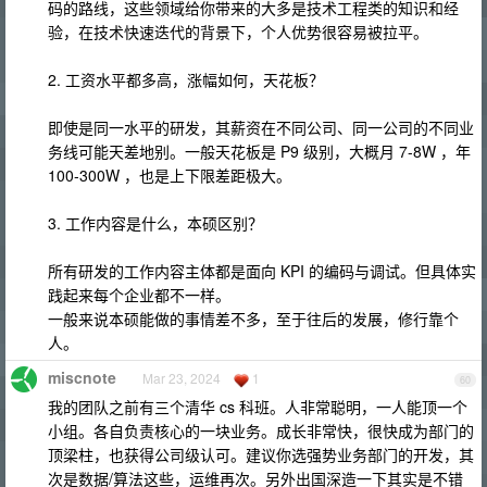
码的路线，这些领域给你带来的大多是技术工程类的知识和经
验，在技术快速迭代的背景下，个人优势很容易被拉平。
2. 工资水平都多高，涨幅如何，天花板？
即使是同一水平的研发，其薪资在不同公司、同一公司的不同业
务线可能天差地别。一般天花板是 P9 级别，大概月 7-8W ，年
100-300W ，也是上下限差距极大。
3. 工作内容是什么，本硕区别？
所有研发的工作内容主体都是面向 KPI 的编码与调试。但具体实
践起来每个企业都不一样。
一般来说本硕能做的事情差不多，至于往后的发展，修行靠个
人。
miscnote
Mar 23, 2024
1
60
我的团队之前有三个清华 cs 科班。人非常聪明，一人能顶一个
小组。各自负责核心的一块业务。成长非常快，很快成为部门的
顶梁柱，也获得公司级认可。建议你选强势业务部门的开发，其
次是数据/算法这些，运维再次。另外出国深造一下其实是不错