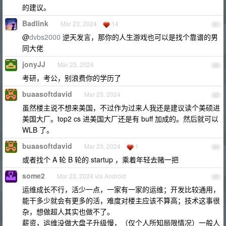
的建议。
Badlink
Mar 23, 2024
14
61
@
dvbs2000
逆天发言，那你的人生游戏也可以是找个靠谱的男
同大佬
jonyJJ
Mar 23, 2024
62
考研，考公，别浪费你的学历了
buaasoftdavid
Mar 23, 2024
63
虽然楼主说不想来美国，不过作为过来人我还是建议读个美硕进
美国大厂。top2 cs 进美国大厂还是有 buff 加成的。然后就可以
WLB 了。
buaasoftdavid
Mar 23, 2024
1
64
或者找个 A 轮 B 轮的 startup ，乘着年轻去赌一把
some2
Mar 23, 2024 via Android
65
运维成长不行，活少一点，一家有一家的运维；开发比较通用，
能干多少就会有更多的活，难度对楼主应该不算高；技术这事很
杂，想做超人其实也做不了。
薪资，运维没做大盘子升级慢，（仅个人所知局限情况）一般人