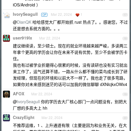
iOS/Android ）
IvorySeagull
Mar 22, 2024
1
OP
17
@
DianQK
哈哈感觉大厂都开始抓 rust 热点了。。感谢您，不过
还是想去系统方面的。。。
user919lx
Mar 22, 2024
18
建议继续读，至少硕士。现在的就业环境越来越严峻，多读两三
年拿个更高的学历会让你在未来不说有优势，至少不会被学历卡
住。
我也有过被学业折磨得心很累的时候，没有读研也没有实习就出
来工作了，运气还算不错，一路从什么都不懂的菜鸟成长到了研
发经理，但现在的环境和以前大不一样了。我也走了很多弯路，
如果你对未来感到迷茫的话可以加我的微信聊聊 dXNlcjkxOWx4
AFOX
Mar 22, 2024
19
@
IvorySeagull
你的学历去大厂核心部门一点问题没有，别把大
厂想的多高大上 hh
CrazyEight
Mar 22, 2024
20
不推荐运维，1 、上升通道有限（主要是因为和业务无关，在大