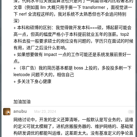
深，代码水平过关我面算法也只是问了一两篇领域内比较著名的
文章（例如面 llm 大概只用手撕一下 transformer ，面视觉讲一
下 nerf 全流程这样的，我对系统不太熟悉但也不会追问特别
深）
+ 本科和硕博的区别：我觉得做开发本科===硕，博起薪可能会
高一点，但高的幅度严格小于本科提前就业五年的涨薪。top2
本科去投一般要求硕士的岗位没有问题的，学历只在面试的时候
有用，进厂之后没什么影响。
+ 如果想要做有 impact 一点的工作可能还是系统发展前景好一
点。
+ （非广告）我的简历基本都是 boss 上投的，多投投多刷一下
leetcode 问题不大的，相信自己
+ 多关注下身心健康
加油加油
anubu
Mar 23, 2024
78
网络讨论中，开发的定义还算清晰，一般默认是写业务的，运维
的定义可就太模糊了，进机房搬服务器的、维护网络的、基础架
构研发调优的都能叫运维，这差距太大。没有基准定义的争论直