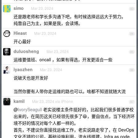
simo
Mar 23, 2024
83
还是跟老师和学长多沟通下吧，有时候选择远远大于努力。
纯靠自己为主，如果是我，会读博。
Hieast
Mar 23, 2024
84
开心最好
duluosheng
Mar 23, 2024
85
运维要值班、oncall ，如果有得选，开发更适合一些
iyaozhen
Mar 23, 2024
86
说破天也是开发好
当然你要有人带你走运维的路也可以。啥都不知道就随大流
kamil
Mar 23, 2024 via iPhone
87
@
IvorySeagull
老实说楼主条件挺好的，比起我们很多普通学校
出来的，在简历这关已经领先很多了😆，要自信点，当下经济环
境不好的情况对每个人都一样的。
首先，不建议你直接找运维工作，老实说路走窄了，在 DevOps
文化不错的公司，基础设施利用，流水线搭建，Infra as code,