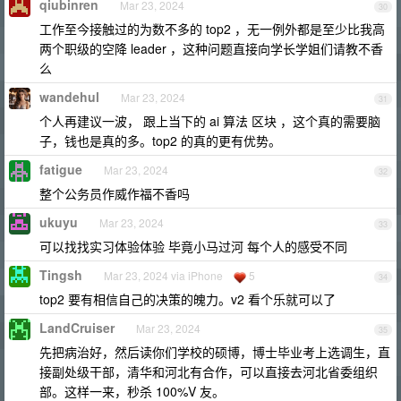
qiubinren
Mar 23, 2024
30
工作至今接触过的为数不多的 top2 ，无一例外都是至少比我高
两个职级的空降 leader ，这种问题直接向学长学姐们请教不香
么
wandehul
Mar 23, 2024
31
个人再建议一波， 跟上当下的 ai 算法 区块 ，这个真的需要脑
子，钱也是真的多。top2 的真的更有优势。
fatigue
Mar 23, 2024
32
整个公务员作威作福不香吗
ukuyu
Mar 23, 2024
33
可以找找实习体验体验 毕竟小马过河 每个人的感受不同
Tingsh
Mar 23, 2024 via iPhone
5
34
top2 要有相信自己的决策的魄力。v2 看个乐就可以了
LandCruiser
Mar 23, 2024
35
先把病治好，然后读你们学校的硕博，博士毕业考上选调生，直
接副处级干部，清华和河北有合作，可以直接去河北省委组织
部。这样一来，秒杀 100%V 友。