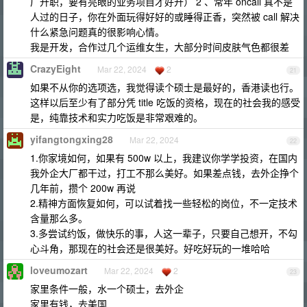
厂升职，要有亮眼的业务项目才好升） 2 、常年 oncall 真不是
人过的日子，你在外面玩得好好的或睡得正香，突然被 call 解决
什么紧急问题真的很影响心情。
我是开发，合作过几个运维女生，大部分时间皮肤气色都很差
CrazyEight
Mar 22, 2024
2
21
如果不从你的选项选，我觉得读个硕士是最好的，香港读也行。
这样以后至少有了部分凭 title 吃饭的资格，现在的社会我的感受
是，纯靠技术和实力吃饭是非常艰难的。
yifangtongxing28
Mar 22, 2024
22
1.你家境如何，如果有 500w 以上，我建议你学学投资，在国内
我外企大厂都干过，打工不那么美好。如果差点钱，去外企挣个
几年前，攒个 200w 再说
2.精神方面恢复如何，可以试着找一些轻松的岗位，不一定技术
含量那么多。
3.多尝试约饭，做快乐的事，人这一辈子，只要自己想开，不勾
心斗角，那现在的社会还是很美好。好吃好玩的一堆哈哈
loveumozart
Mar 22, 2024
2
23
家里条件一般，水一个硕士，去外企
家里有钱，去美国