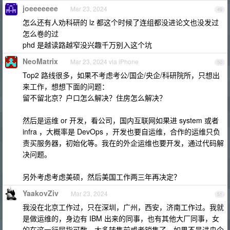
joeeeeeee
Mar 23, 2024
49
怎么还有人劝科研的 lz 都这个时候了连组都没进论文也没发过
怎么卷的过
phd 是越读路越窄没兴趣千万别入这个坑
NeoMatrix
Mar 23, 2024 via iPhone
50
Top2 路线很多，如果不考虑考公/国企/央企/科研院所，只想出
来工作，想想下面的问题：
留不留北京？户口怎么解决？住房怎么解决？
然后是运维 or 开发，看公司，国内互联网如果进 system 或者
infra ，大概率是 DevOps ，开发也要自运维，合作的运维只负
责买服务器，初始化等。我在的外企运维也要开发，通过代码解
决问题。
另外考虑考虑美硕，然后美国工作两三年再决定？
YaakovZiv
Mar 23, 2024
51
我没在北京工作过，只在深圳，广州，西安，济南工作过。我就
是做运维的，身边有 IBM 出来的同事，也有其他大厂同事，女
的在这一行屈指可数，大多转售前或者销售了。如果不是进央企