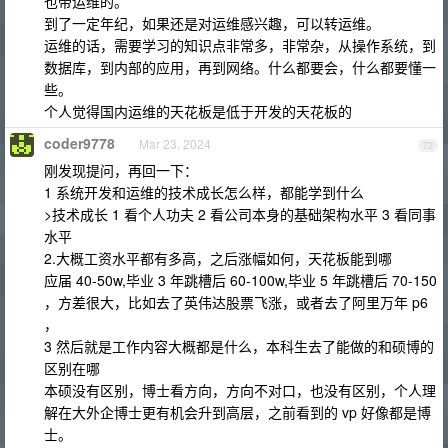
也带运维的。
到了一定年纪，如果还是对运维感兴趣，可以转运维。
运维的话，需要学习的知识点非常多，非常杂，从操作系统，到
数据库，到内部的应用，再到网络。什么都要会，什么都要懂一
些。
个人觉得国内运维的天花板是低于开发的天花板的
coder9778
Mar 23, 2024
72
刚发现提问，再回一下：
1 系统开发和运维的技术成长怎么样，都能学到什么
>技术成长 1 看个人功夫 2 看公司本身的基础架构水平 3 看同事
水平
2.大概工资水平都有多高，之后涨幅如何，天花板能到哪
应届 40-50w,毕业 3 年跳槽后 60-100w,毕业 5 年跳槽后 70-150
，方差很大，比如去了英伟达股票飞涨，或者去了阿里万年 p6
，
3 然后就是工作内容大概都是什么，本科生去了能做的和硕博的
区别在哪
本硕没有区别，博士看方向，方向不对口，也没有区别，个人理
解在大外企博士更有机会升到高层，之前看到的 vp 好像都是博
士。