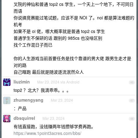
叉院的神仙和普通 top2 cs 学生，一个天上一个地下，不可同日
而语
你说搞竞赛能过笔试题，应该不是 NOI 了。noi 都是算法难题的
机考
如果不是 oi 佬，哪大概率就是普通 top2 cs 学生
普通学生不保研的话 跟别的 985cs 也没啥区别
找个工作混日子而已
你的人生游戏当前首要任务是找个靠谱的男大佬 跟男生走才是
对的路
自己瞎跑 最后就是随波逐流泯然众人
liuzimin
Mar 23, 2024 via Android
46
top2 ？北大？我滴乖乖。。。
zhumengyang
Mar 23, 2024
47
：产品
dbsquirrel
Mar 23, 2024
48
有钱直接跑，没钱赚两年钱攒够学费再跑。
https://www.1point3acres.com/bbs/