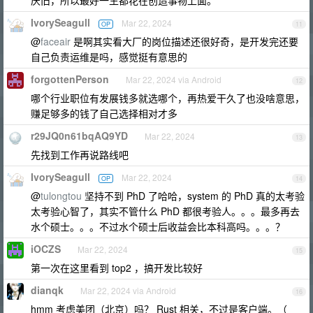
厌旧，所以最好一生都花在创造事物上面。
IvorySeagull
Mar 22, 2024
OP
11
@
faceair
是啊其实看大厂的岗位描述还很好奇，是开发完还要
自己负责运维是吗，感觉挺有意思的
forgottenPerson
Mar 22, 2024 via Android
12
哪个行业职位有发展钱多就选哪个，再热爱干久了也没啥意思，
赚足够多的钱了自己选择相对才多
r29JQ0n61bqAQ9YD
Mar 22, 2024
13
先找到工作再说路线吧
IvorySeagull
Mar 22, 2024
OP
14
@
tulongtou
坚持不到 PhD 了哈哈，system 的 PhD 真的太考验
太考验心智了，其实不管什么 PhD 都很考验人。。。最多再去
水个硕士。。。不过水个硕士后收益会比本科高吗。。。？
iOCZS
Mar 22, 2024
15
第一次在这里看到 top2 ，搞开发比较好
dianqk
Mar 22, 2024 via Android
16
hmm 考虑美团（北京）吗？ Rust 相关，不过是客户端。（