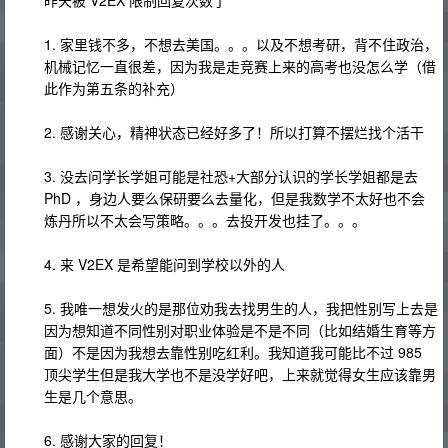
昨天被 V2EX 限制回复次数了
1. 家里钱不多，不想去美国。。。以及不想考研，背不住政治，
机械记忆一直很差，因为我是走竞赛上来的高考也没怎么学（借
此作为第五条的补充）
2. 感谢关心，精神状态已经好多了！所以打算不摆烂找个活干
3. 没去问学长学姐可能是社恐+大部分认识的学长学姐都是去
PhD ，身边人要么保研要么去量化，但是我数学不太好也不会
炼丹所以不太会写策略。。。去投开发也挂了。。。
4. 来 V2EX 是希望能问到学校以外的人
5. 我唯一想发火的是那位劝我去找男生的人，我把性别写上去是
因为想知道不同性别对职业体验是不是不同（比如结婚生育等方
面）不是因为我想去靠性别吃红利。我知道我可能比不过 985
顶尖学生但是我大学也不是没学好吧，上来就觉得女生应该靠男
生是几个意思。
6. 感谢大家的回复！