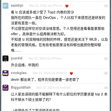
samhjn
Mar 23, 2024 via iPhone
1
36
看 lz 应该或多或少受了 Top2 内卷的苦🥲
我所在的团队一直在 DevOps ，个人比较下来感觉还是研发的
活更有意思一些。
不过感觉这样空对空讲没啥意思。个人觉得还是看看能拿那些
offer ，具体是什么组再做决断为好。
不知道 lz 的双相啥的控制的咋样，感觉还是关注下 WLB ，以及
老板的管理风格。在有些老板那里没有抑郁也能把你整抑郁
咯……
just4id
Mar 23, 2024 via iPhone
37
外企运维，听我的
cookgiao
Mar 23, 2024 via Android
1
38
devin 都出来了，程序员怕是要遭一波老罪了
Biggoldfish
Mar 23, 2024 via Android
39
让人家去读硕的能不能解释下有什么职位的学历要求是 top 2 本
科不够水个硕士就够了的？
（去国外为了工签读硕不在此列