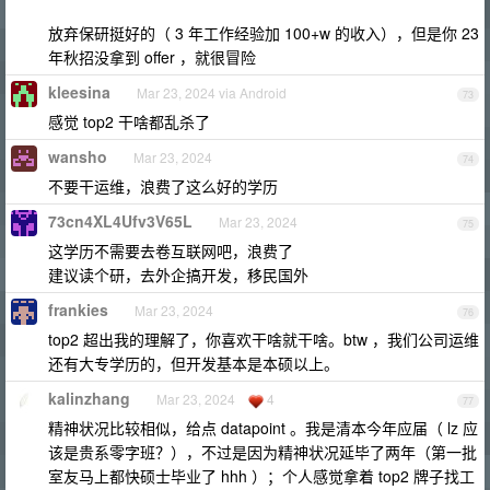
放弃保研挺好的（ 3 年工作经验加 100+w 的收入），但是你 23
年秋招没拿到 offer ，就很冒险
kleesina
Mar 23, 2024 via Android
73
感觉 top2 干啥都乱杀了
wansho
Mar 23, 2024
74
不要干运维，浪费了这么好的学历
73cn4XL4Ufv3V65L
Mar 23, 2024
75
这学历不需要去卷互联网吧，浪费了
建议读个研，去外企搞开发，移民国外
frankies
Mar 23, 2024
76
top2 超出我的理解了，你喜欢干啥就干啥。btw ，我们公司运维
还有大专学历的，但开发基本是本硕以上。
kalinzhang
Mar 23, 2024
4
77
精神状况比较相似，给点 datapoint 。我是清本今年应届（ lz 应
该是贵系零字班？），不过是因为精神状况延毕了两年（第一批
室友马上都快硕士毕业了 hhh ）；个人感觉拿着 top2 牌子找工