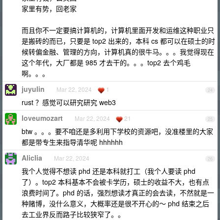
家里有势，回老家
而且你不一定要搞计算机的，计算机里面开发和运维这种职业只
是搬砖的而已，只要是 top2 出来的，本科 cs 都可以在硕士的时
候转偏金融、管理的方向，计算机真的很牛马。。。我觉得现在
这个年代，大厂都是 985 才去干的。。。top2 去个鸡毛
啊。。。
juyulin
Mar 22, 2024
1
24
rust ？感觉可以研究研究 web3
loveumozart
Mar 22, 2024
21
25
btw 。。。要不咱还是多利用下学校的资源吧，没准楼里的大家
都是带专生来指导清华呢 hhhhhh
Aliclia
Mar 22, 2024
26
我个人觉得不想读 phd 还是本科就打工（我个人要读 phd
了）。top2 本科基本不会被卡学历，硕士的收益不大，也有点
浪费时间了。phd 的话，强烈想读才真正的会去读，不然就是一
种赌博，没什么意义，大概率还是很不开心的～ phd 结束之后
去工业界反而路子比较狭窄了。。