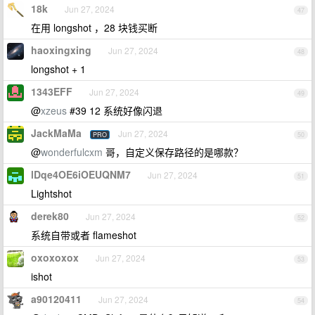
18k
Jun 27, 2024
47
在用 longshot ，28 块钱买断
haoxingxing
Jun 27, 2024
48
longshot + 1
1343EFF
Jun 27, 2024
49
@
xzeus
#39 12 系统好像闪退
JackMaMa
Jun 27, 2024
PRO
50
@
wonderfulcxm
哥，自定义保存路径的是哪款？
lDqe4OE6iOEUQNM7
Jun 27, 2024
51
Lightshot
derek80
Jun 27, 2024
52
系统自带或者 flameshot
oxoxoxox
Jun 27, 2024
53
ishot
a90120411
Jun 27, 2024
54