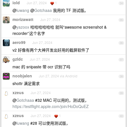
iold
Jun 27, 2024
1
34
@
luwang
@
Gotchaaa
我用的 TF 测试版。
morizawatt
Jun 27, 2024
35
@
yazoox
哈哈哈哈哈哈 就叫“awesome screenshot &
recorder”这个名字
aero99
Jun 27, 2024
36
v2 好像有两个大神开发出好用的截屏软件了
gzldc
Jun 27, 2024
37
mac 的 snipaste 带 ocr 识别了吗
noobjalen
Jun 27, 2024 via Android
38
shottr 满足需求
xzeus
Jun 27, 2024
39
@
Gotchaaa
#32 MAC 可以用的，测试版，
https://testflight.apple.com/join/HoDoQuEZ
xzeus
Jun 27, 2024
1
40
@
luwang
#28 可以使用测试版，