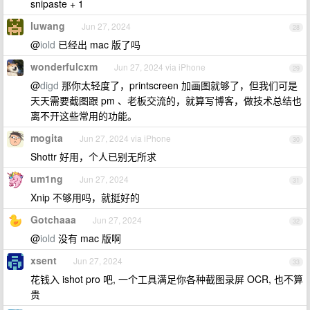
snipaste + 1
luwang
Jun 27, 2024
28
@
iold
已经出 mac 版了吗
wonderfulcxm
Jun 27, 2024 via iPhone
29
@
digd
那你太轻度了，printscreen 加画图就够了，但我们可是
天天需要截图跟 pm 、老板交流的，就算写博客，做技术总结也
离不开这些常用的功能。
mogita
Jun 27, 2024 via iPhone
30
Shottr 好用，个人已别无所求
um1ng
Jun 27, 2024
31
Xnip 不够用吗，就挺好的
Gotchaaa
Jun 27, 2024
32
@
iold
没有 mac 版啊
xsent
Jun 27, 2024
33
花钱入 ishot pro 吧, 一个工具满足你各种截图录屏 OCR, 也不算
贵