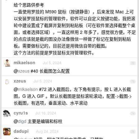
给个思路供参考
一直使用罗技的 M590 鼠标（按键静音），后来发现 Mac 上可
以安装罗技鼠标的管理软件，软件可以自定义按键功能，我把滚
轮中建设置成了截屏并复制到粘贴板（可在软件里选择截整个桌
面，或者选择区域），一直这样用 2 年多了，感觉很方便。不足
的点应该就是截的图没办法像微信一样做了标记在复制到粘贴
板。需要做标记的，目前还是用微信自带的截图。
这个方法的前提是罗技鼠标支持管理软件。
mikaelson
Jul 5, 2024
72
@
xzeus
#40 长截图怎么配置
xzeus
Jul 5, 2024
73
@
mikaelson
#72 进入截图后，左下角有提示，按 L 进入长截
图，G 进入 GIF 。默认长截图是鼠标滚轮滚动，配置->截图->
长截图，有选项，垂直滚动、水平滚动
cyru1s
Jul 16, 2024
74
@
digd
主要是编辑和标柱
dadupi
Aug 24, 2024
75