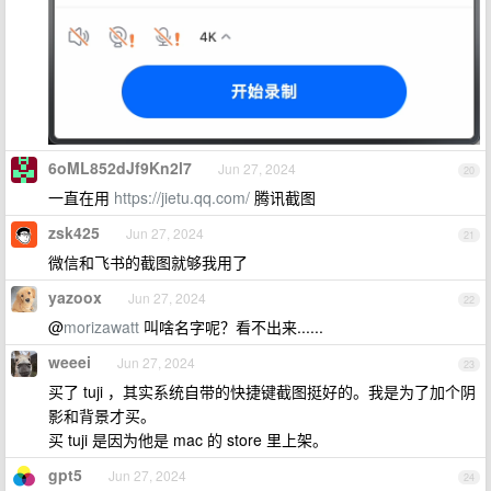
6oML852dJf9Kn2l7
Jun 27, 2024
20
一直在用
https://jietu.qq.com/
腾讯截图
zsk425
Jun 27, 2024
21
微信和飞书的截图就够我用了
yazoox
Jun 27, 2024
22
@
morizawatt
叫啥名字呢？看不出来......
weeei
Jun 27, 2024
23
买了 tuji ，其实系统自带的快捷键截图挺好的。我是为了加个阴
影和背景才买。
买 tuji 是因为他是 mac 的 store 里上架。
gpt5
Jun 27, 2024
24