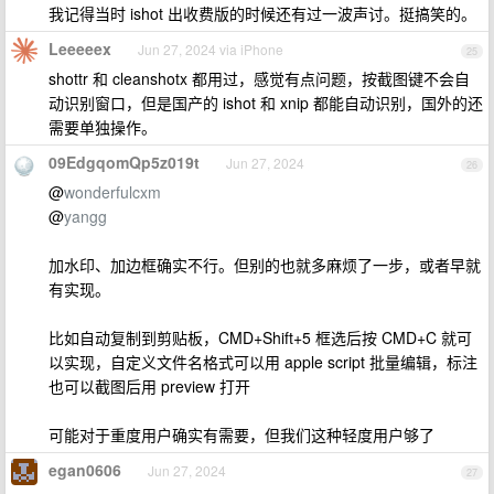
我记得当时 ishot 出收费版的时候还有过一波声讨。挺搞笑的。
Leeeeex
Jun 27, 2024 via iPhone
25
shottr 和 cleanshotx 都用过，感觉有点问题，按截图键不会自
动识别窗口，但是国产的 ishot 和 xnip 都能自动识别，国外的还
需要单独操作。
09EdgqomQp5z019t
Jun 27, 2024
26
@
wonderfulcxm
@
yangg
加水印、加边框确实不行。但别的也就多麻烦了一步，或者早就
有实现。
比如自动复制到剪贴板，CMD+Shift+5 框选后按 CMD+C 就可
以实现，自定义文件名格式可以用 apple script 批量编辑，标注
也可以截图后用 preview 打开
可能对于重度用户确实有需要，但我们这种轻度用户够了
egan0606
Jun 27, 2024
27