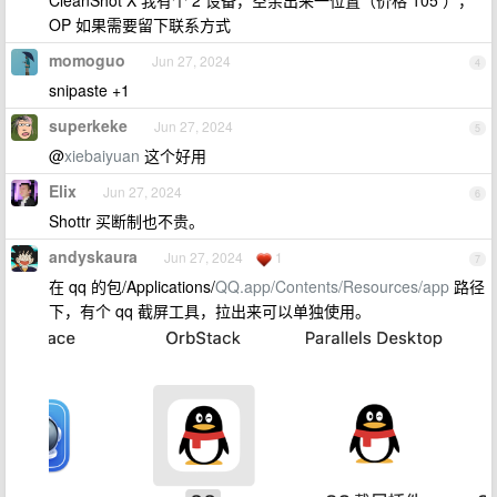
CleanShot X 我有个 2 设备，空余出来一位置（价格 105 ），
OP 如果需要留下联系方式
momoguo
Jun 27, 2024
4
snipaste +1
superkeke
Jun 27, 2024
5
@
xiebaiyuan
这个好用
Elix
Jun 27, 2024
6
Shottr 买断制也不贵。
andyskaura
Jun 27, 2024
1
7
在 qq 的包/Applications/
QQ.app/Contents/Resources/app
路径
下，有个 qq 截屏工具，拉出来可以单独使用。