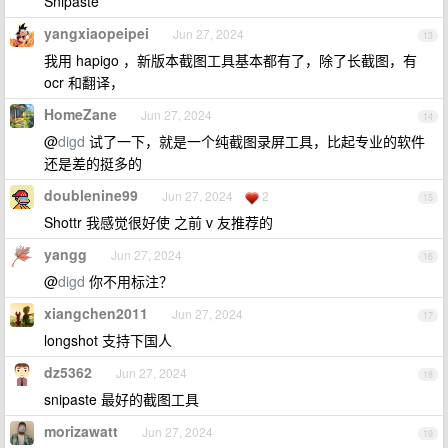
Snipaste
yangxiaopeipei
Jun 27, 2024
13
我用 hapigo ，新版本截图工具基本都有了，除了长截图，有
ocr 和翻译，
HomeZane
Jun 27, 2024
14
@
digd
试了一下，就是一个纯截图录屏工具，比起专业的软件
还是差的挺多的
doublenine99
Jun 27, 2024
2
15
Shottr 我感觉很好使 之前 v 友推荐的
yangg
Jun 27, 2024
16
@
digd
你不用标注？
xiangchen2011
Jun 27, 2024
17
longshot 支持下国人
dz5362
Jun 27, 2024
18
snipaste 最好的截图工具
morizawatt
Jun 27, 2024
19