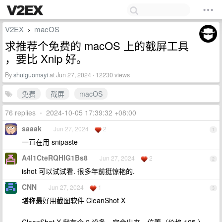
V2EX
macOS
›
求推荐个免费的 macOS 上的截屏工具
，要比 Xnip 好。
By
shuiguomayi
at Jun 27, 2024 · 12230 views
免费
截屏
macOS
76 replies
•
2024-10-05 17:39:32 +08:00
saaak
Jun 27, 2024
2
1
一直在用 snipaste
A4l1CteRQHlG1Bs8
Jun 27, 2024
2
2
ishot 可以试试看. 很多年前挺惊艳的.
CNN
Jun 27, 2024
1
3
堪称最好用截图软件 CleanShot X