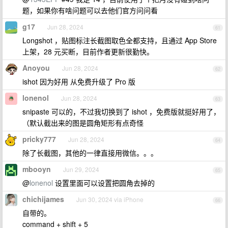
题，如果你有啥问题可以去他们官方问问看
g17
Jun 28, 2024
61
Longshot ，贴图标注长截图取色全都支持，且通过 App Store
上架，28 元买断，目前作者更新很勤快。
Anoyou
Jun 28, 2024
62
ishot 因为好用 从免费升级了 Pro 版
lonenol
Jun 28, 2024
63
snipaste 可以的，不过我切换到了 ishot ，免费版就挺好用了，
（默认截出来的图是圆角矩形有点奇怪
pricky777
Jun 28, 2024
64
除了长截图，其他的一律直接用微信。。。
mbooyn
Jun 29, 2024
65
@
lonenol
设置里面可以设置把圆角去掉的
chichijames
Jun 30, 2024 via iPhone
66
自带的。
command + shift + 5