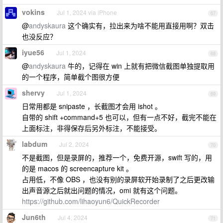
vokins
Jul 1, 2024 via iPhone
67
@
andyskaura
这个确实有，拉出来为啥不能用直接用啊？双击
也没反应？
iyue56
Jul 1, 2024
68
@
andyskaura
牛的，记得在 win 上就有把微信截图单独提取用
的一个程序，简单截个图很方便
shervy
Jul 1, 2024
69
日常用都是 snipaste ，长截图才会用 ishot 。
自带的 shift +command+5 也可以，但有一点不好，截完不能在
上面标注，非得保存后另外标注，不能接受。
labdum
Jul 2, 2024
70
不是截图，但是录屏的，推荐一个，免费开源，swift 写的，用
的是 macos 的 screencapture kit 。
占用低，不像 OBS ，也没有别的录屏软开始录制了之后更改输
出声音源之后就出问题的情况，omi 就有这个问题。
https://github.com/lihaoyun6/QuickRecorder
Jun6th
Jul 4, 2024
71