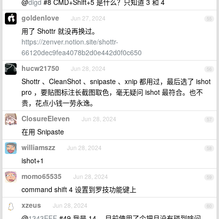
@
digd
#8 CMD+Shift+5 是什么？只知道 3 和 4
goldenlove
Jun 27, 2024
55
用了 Shottr 就没再换过。
https://zenver.notion.site/shottr-
66120dec9fea4078b2d0e442d0f0c650
hucw21750
Jun 28, 2024
56
Shottr 、CleanShot 、snipaste 、xnip 都用过，最后选了 ishot
pro ，要贴图标注长截图取色，毫无疑问 ishot 最符合。也不
贵，花点小钱一劳永逸。
ClosureEleven
Jun 28, 2024
57
在用 Snipaste
williamszz
Jun 28, 2024
58
ishot+1
momo65535
Jun 28, 2024
59
command shift 4 设置到罗技功能键上
xzeus
Jun 28, 2024
60
@
1343EFF
#49 我是 14 ，目前使用了个把月没有碰到啥问