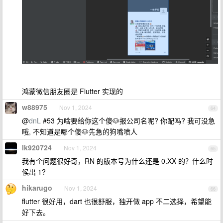
鸿蒙微信朋友圈是 Flutter 实现的
w88975
Nov 1, 2024
64
@
dnL
#53 为啥要给你这个傻🐶报公司名呢? 你配吗? 我可没急
哦, 不知道是哪个傻🐶先急的狗嘴喷人
lk920724
Nov 1, 2024
65
我有个问题很好奇，RN 的版本号为什么还是 0.XX 的？什么时
候出 1?
hikarugo
Nov 1, 2024
66
flutter 很好用，dart 也很舒服，独开做 app 不二选择，希望能
好下去。