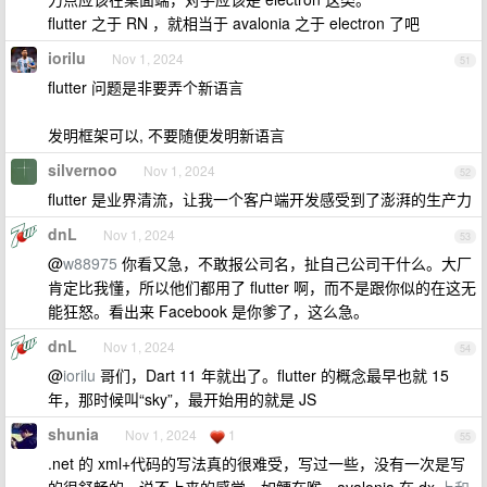
flutter 之于 RN ，就相当于 avalonia 之于 electron 了吧
iorilu
Nov 1, 2024
51
flutter 问题是非要弄个新语言
发明框架可以, 不要随便发明新语言
silvernoo
Nov 1, 2024
52
flutter 是业界清流，让我一个客户端开发感受到了澎湃的生产力
dnL
Nov 1, 2024
53
@
w88975
你看又急，不敢报公司名，扯自己公司干什么。大厂
肯定比我懂，所以他们都用了 flutter 啊，而不是跟你似的在这无
能狂怒。看出来 Facebook 是你爹了，这么急。
dnL
Nov 1, 2024
54
@
iorilu
哥们，Dart 11 年就出了。flutter 的概念最早也就 15
年，那时候叫“sky”，最开始用的就是 JS
shunia
Nov 1, 2024
1
55
.net 的 xml+代码的写法真的很难受，写过一些，没有一次是写