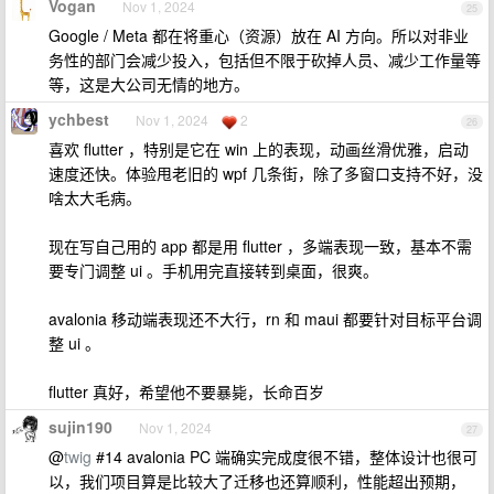
Vogan
Nov 1, 2024
25
Google / Meta 都在将重心（资源）放在 AI 方向。所以对非业
务性的部门会减少投入，包括但不限于砍掉人员、减少工作量等
等，这是大公司无情的地方。
ychbest
Nov 1, 2024
2
26
喜欢 flutter ，特别是它在 win 上的表现，动画丝滑优雅，启动
速度还快。体验甩老旧的 wpf 几条街，除了多窗口支持不好，没
啥太大毛病。
现在写自己用的 app 都是用 flutter ，多端表现一致，基本不需
要专门调整 ui 。手机用完直接转到桌面，很爽。
avalonia 移动端表现还不大行，rn 和 maui 都要针对目标平台调
整 ui 。
flutter 真好，希望他不要暴毙，长命百岁
sujin190
Nov 1, 2024
27
@
twig
#14 avalonia PC 端确实完成度很不错，整体设计也很可
以，我们项目算是比较大了迁移也还算顺利，性能超出预期，