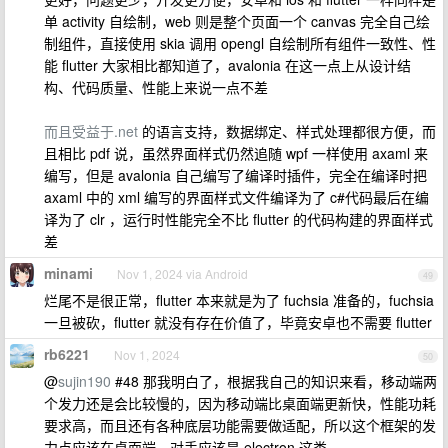
单 activity 自绘制，web 则是整个页面一个 canvas 完全自己绘
制组件，直接使用 skia 调用 opengl 自绘制所有组件一致性、性
能 flutter 大家相比都知道了，avalonia 在这一点上从设计结
构、代码质量、性能上来说一点不差
而且受益于.net
的语言支持，数据绑定、样式处理都很方便，而
且相比 pdf 说，虽然界面样式仍然追随 wpf 一样使用 axaml 来
编写，但是 avalonia 自己编写了编译时插件，完全在编译时把
axaml 中的 xml 编写的界面样式文件编译为了 c#代码最后在编
译为了 clr ，运行时性能完全不比 flutter 的代码构建的界面样式
差
minami
Nov 1, 2024 via Android
49
烂尾不是很正常，flutter 本来就是为了 fuchsia 准备的，fuchsia
一旦被砍，flutter 就没有存在价值了，毕竟安卓也不需要 flutter
rb6221
Nov 1, 2024
50
@
sujin190
#48 那我明白了，根据我自己的知识来看，移动端两
个发力还是会比较慢的，因为移动端比桌面端更新快，性能功耗
要求高，而且还有各种底层功能需要做适配，所以这个框架的发
力点应该在桌面端，对手应该是 electron 这类。