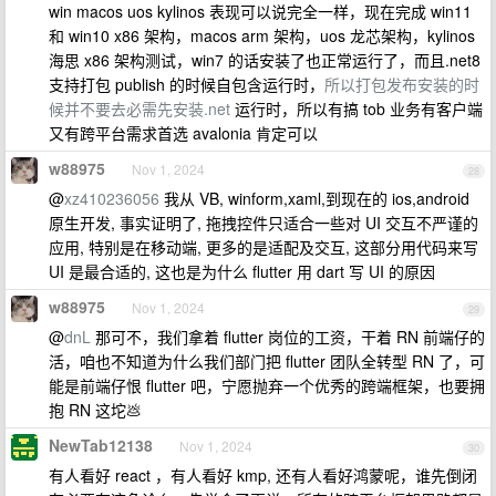
win macos uos kylinos 表现可以说完全一样，现在完成 win11
和 win10 x86 架构，macos arm 架构，uos 龙芯架构，kylinos
海思 x86 架构测试，win7 的话安装了也正常运行了，而且.net8
支持打包 publish 的时候自包含运行时，
所以打包发布安装的时
候并不要去必需先安装.net
运行时，所以有搞 tob 业务有客户端
又有跨平台需求首选 avalonia 肯定可以
w88975
Nov 1, 2024
28
@
xz410236056
我从 VB, winform,xaml,到现在的 ios,android
原生开发, 事实证明了, 拖拽控件只适合一些对 UI 交互不严谨的
应用, 特别是在移动端, 更多的是适配及交互, 这部分用代码来写
UI 是最合适的, 这也是为什么 flutter 用 dart 写 UI 的原因
w88975
Nov 1, 2024
29
@
dnL
那可不，我们拿着 flutter 岗位的工资，干着 RN 前端仔的
活，咱也不知道为什么我们部门把 flutter 团队全转型 RN 了，可
能是前端仔恨 flutter 吧，宁愿抛弃一个优秀的跨端框架，也要拥
抱 RN 这坨💩
NewTab12138
Nov 1, 2024
30
有人看好 react ，有人看好 kmp, 还有人看好鸿蒙呢，谁先倒闭