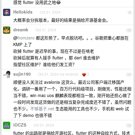
感觉 flutter 没用武之地😂
Hellokids
Oct 31, 2024
9
大概率会分拆版本，最好的结果是捐给开源基金会。
dreamk
Oct 31, 2024
10
@
fromzero
都这形势了，早点脱坑吧。。。谷歌把重心都放在
KMP 上了
砍掉 flutter 是迟早的事，现在不过是在啃老
砍掉后就算有人接手 flutter ，那 dart 谁去维护
指望社区维护？谁给他们发工资？
sujin190
Oct 31, 2024 via Android
2
11
顺便没人关注过 avalonia 这货么，最近公司客户端迁移国产
化，调研一番用了一个，百万行代码级项目，刚做完，性能还相
当不错，win mac uos 麒麟表现都相当一致，刚开始还担心做了
一段时间发现这货做的还是相当复杂完成度还不错了，虽然问题
也不少，
不够基于.net
生态能用的工具也不少，手机和 web 试
了下 demo 也很不错
iOCZS
Oct 31, 2024
12
flutter 的出路就是捐给开源社区，flutter 的这种自绘方式，技术