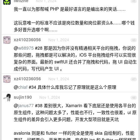
lwlizhe
Nov 1, 2024
45
我一直以为那帮喊 PHP 是最好语言的是编出来的笑话……
这玩意唯一的标准不应该是岗位数量和岗位薪资么&……哪个钱
多好晋升选哪个啊……
xz410236056
Nov 1, 2024
46
@
w88975
#28 那是因为你并没有精通相关平台的拖拽，你说的
那些问题，拖拽都是可以解决的，iOS 平台拖拽组件可以实现很
复杂的界面。最新的 swiftUI 还合并了拖拽和代码，拖 UI 自动生
成代码，写代码产生 UI 。
xz410236056
Nov 1, 2024
47
@
chiaf
#34 具体什么库我忘记了原理就是这么个原理
sujin190
Nov 1, 2024
48
@
janus77
#38 差别很大，Xamarin 看下底层还是使用各平台的
原生组件，这种问题太多了，性能也不行，一致性也很差，ui 原
生组件的差异会引入更多问题，开发大型项目就是天坑
avalonia 则是和 flutter 一样的完全是使用 skia 自绘制的，性能
更好，问题更少，开发更方便，安卓和 ios 和 flutter 一样同样是