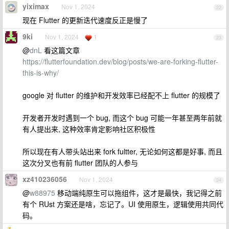
yiximax
Nov 1, 2024
22
现在 Flutter 的更新迭代速度反正是慢了
9ki
Nov 1, 2024
1
23
@
dnL
看这篇文章
https://flutterfoundation.dev/blog/posts/we-are-forking-flutter-
this-is-why/
google 对 flutter 的维护和开发效率已经配不上 flutter 的规模了
开发者开发时遇到一个 bug, 而这个 bug 可能一年甚至两年前就
有人提出来, 这种效率肯定影响社区积极性
所以现在有人带头站出来 fork fultter, 无论如何这都是好事, 而且
这次分叉也有前 flutter 团队的人参与
xz410236056
Nov 1, 2024
24
@
w88975
移动端纯原生可以拖组件，这才是最快，我记得之前
有个 RUst 方案还是啥，忘记了。UI 使用原生，逻辑使用共同代
码。