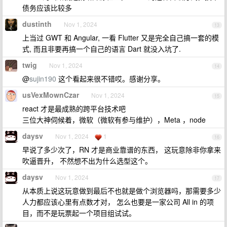
债务应该比较多
dustinth
Nov 1, 2024
13
上当过 GWT 和 Angular, 一看 Flutter 又是完全自己搞一套的模
式, 而且非要再搞一个自己的语言 Dart 就没入坑了.
twig
Nov 1, 2024
14
@
sujin190
这个看起来很不错哎。感谢分享。
usVexMownCzar
Nov 1, 2024
15
react 才是最成熟的跨平台技术吧
三位大神伺候着，微软（微软有参与维护），Meta ，node
daysv
Nov 1, 2024
1
16
早说了多少次了，RN 才是商业靠谱的东西， 这玩意除非你拿来
吹逼晋升， 不然想不出为什么选型这个。
daysv
Nov 1, 2024
17
从本质上说这玩意做到最后不也就是做个浏览器吗，那需要多少
人力都应该心里有点数才对， 怎么也要是一家公司 All in 的项
目，而不是玩票起一个项目组试试。