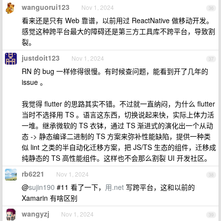
wanguorui123
Nov 1, 2024
36
看来还是只有 Web 靠谱，以前用过 ReactNative 做移动开发。
感觉这种跨平台最大的障碍还是第三方工具库不跨平台，导致割
裂。
justdoit123
Nov 1, 2024
37
RN 的 bug 一样修得很慢。有时候查问题，能看到开了几年的
issue 。
我觉得 flutter 的思路其实不错。不过就一直纳闷，为什么 flutter
当时不选择用 TS 。语言这东西，切换说起来快，实际上体力活
一堆。继承微软的 TS 衣钵，通过 TS 渐进式的演化出一个从动
态 -> 静态编译二进制的 TS 方案来弥补性能缺陷，提供一种类
似 lint 之类的半自动化迁移方案，把 JS/TS 生态的组件，迁移成
纯静态的 TS 高性能组件。这样也不会那么割裂 UI 开发社区。
rb6221
Nov 1, 2024
38
@
sujin190
#11 看了一下，
用.net
写跨平台，这和以前的
Xamarin 有啥区别
wangyzj
Nov 1, 2024
39