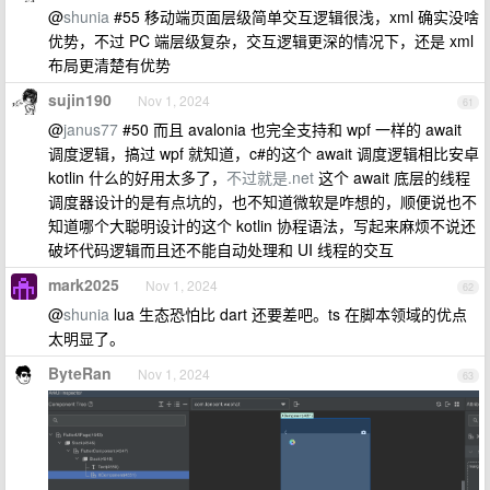
@
shunia
#55 移动端页面层级简单交互逻辑很浅，xml 确实没啥
优势，不过 PC 端层级复杂，交互逻辑更深的情况下，还是 xml
布局更清楚有优势
sujin190
Nov 1, 2024
61
@
janus77
#50 而且 avalonia 也完全支持和 wpf 一样的 await
调度逻辑，搞过 wpf 就知道，c#的这个 await 调度逻辑相比安卓
kotlin 什么的好用太多了，
不过就是.net
这个 await 底层的线程
调度器设计的是有点坑的，也不知道微软是咋想的，顺便说也不
知道哪个大聪明设计的这个 kotlin 协程语法，写起来麻烦不说还
破坏代码逻辑而且还不能自动处理和 UI 线程的交互
mark2025
Nov 1, 2024
62
@
shunia
lua 生态恐怕比 dart 还要差吧。ts 在脚本领域的优点
太明显了。
ByteRan
Nov 1, 2024
63