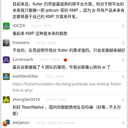
目前来说，flutter 仍然是最成熟的跨平台方案，但对于跨平台的
未来我只敢赌一把 jetbrain 家的 KMP ，因为 jb 所有产品未来肯
定都将基于自己的 KMP 方案来开发。
iOCZS
Oct 31, 2024
3
看起来 KMP 这种是未来的趋势
fromzero
Oct 31, 2024
4
不会的，反而说明市场对 flutter 的需求强烈。只会发展越来越好
Lockroach
Oct 31, 2024
1
5
最近谷歌撤裁了 ft 团队的事吧，毕竟谷歌重心转向 ai 了
0o0O0o0O0o
Oct 31, 2024
6
https://flutterfoundation.dev/blog/posts/we-are-forking-flutter-
this-is-why/
zhengfan2016
Oct 31, 2024
7
利好 ReactNative ，国内份额能绝地反击吗😂（好像...不太可
能）
weijancc
Oct 31, 2024 via Android
8