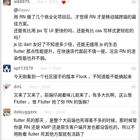
w88975
Nov 1, 2024
5
18
@
daysv
用 RN 做了几个商业化项目后，才觉得 RN 才是移动端跨端的最
佳方案。
还能有比用 jsx 写 UI 更快的吗，还能有比 css 写样式更轻松的
吗？
js 比 dart 友好了不知道多少倍，还能无缝用 js 的生态
flutter 那点性能提升，在快速迭代面前不值一提。况且 RN 的渲
染性能也并不弱。
spf13579
Nov 1, 2024
19
今天刚看到一个社区接手的版本 Flock ，不知道能不能搞起来
dnL
Nov 1, 2024
20
又来了又来了，前端仔闻着味儿就来了，有多大仇啊，这么恨
Flutter ，恨 Flutter 抢了你 RN 的饭碗？
debuggerx
Nov 1, 2024
21
flutter 死的那天 ，是整个大前端也死得差不多的时候，那时候管
你是 RN 还是 KMP 还是原生客户端开发也都没饭吃的，所以不
用盼着 flutter 死其他方案就有活路了