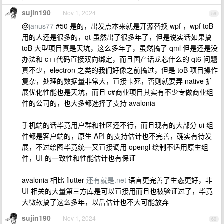
sujin190
Nov 1, 2024
59
@
janus77
#50 是的，出发点本来就是开源替换 wpf ，wpf toB
用的人还是很多的，qt 虽然出了很多年了，但是说实话如果搞
toB 大型项目真是天坑，这么多年了，虽然搞了 qml 但是还是没
办法和 c++代码直接双向绑定，而且国产话龙芯什么的 qt6 问题
真不少，electron 之类的我们好像之前搞过，但是 toB 项目操作
复杂，处理的数据量非常大，直接卡死，否则就要弄 native 扩
展优化性能也是天坑，而且 c#商业项目其实有不少专做商业组
件的公司的，也大多都选择了支持 avalonia
手机端的话毕竟用户群和社区还不行，而且现有的大部分 ui 组
件都是客户端的，原生 API 的支持估计也不完善，确实有待发
展，不过绘图毕竟统一又直接调用 opengl 绘制不适用原生组
件，UI 的一致性和性能估计也有保证
avalonia 相比 flutter
还有就是.net
语言更完善了生态更好，非
UI 相关的大量第三方库是可以直接用而且也被验证过了，毕竟
大微软搞了这么多年，以后估计也不大可能放弃
sujin190
Nov 1, 2024
60