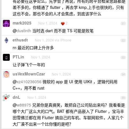
有必要在这争论么，先学会了再说，所有的跨平台框架思路都是
差不多的，你精通了 flutter ，再去学 kmp,上手也很快的，只有
这也不会，那也不会的人才会焦虑，到底该学什么
mark2025
Nov 1, 2024
2
31
@
dustinth
当时选 dart 而不是 TS 可能是败笔
ethusdt
Nov 1, 2024 via iPhone
32
rn 最近的口碑上升许多
PTLin
Nov 1, 2024
33
让子弹飞个一年的
usVexMownCzar
Nov 1, 2024
34
@
xz410236056
微软的 app 是 UI 使用 UIKit ，逻辑代码用
C++，用不着 rust
dnL
Nov 1, 2024
35
@
w88975
兄弟你是真搞笑，敢把自己公司贴出来吗？我看看是
哪个大厂这么大的口气。BAT 都有产品嵌入了 Flutter ，宝马丰
田雪佛兰都在用 Flutter 搞自己的车机、车联网软件，人家几个
大厂凑不出来一个比你懂的是吧？