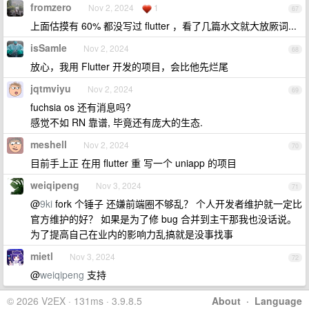
fromzero
Nov 2, 2024
1
67
上面估摸有 60% 都没写过 flutter ，看了几篇水文就大放厥词...
isSamle
Nov 2, 2024
68
放心，我用 Flutter 开发的项目，会比他先烂尾
jqtmviyu
Nov 2, 2024
69
fuchsia os 还有消息吗?
感觉不如 RN 靠谱, 毕竟还有庞大的生态.
meshell
Nov 2, 2024
70
目前手上正 在用 flutter 重 写一个 uniapp 的项目
weiqipeng
Nov 3, 2024
71
@
9ki
fork 个锤子 还嫌前端圈不够乱？ 个人开发者维护就一定比
官方维护的好？ 如果是为了修 bug 合并到主干那我也没话说。
为了提高自己在业内的影响力乱搞就是没事找事
mietl
Nov 3, 2024
72
@
weiqipeng
支持
© 2026 V2EX · 131ms · 3.9.8.5
About
·
Language