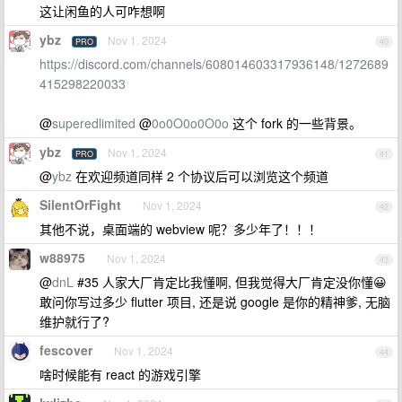
这让闲鱼的人可咋想啊
ybz
Nov 1, 2024
PRO
40
https://discord.com/channels/608014603317936148/1272689
415298220033
@
superedlimited
@
0o0O0o0O0o
这个 fork 的一些背景。
ybz
Nov 1, 2024
PRO
41
@
ybz
在欢迎频道同样 2 个协议后可以浏览这个频道
SilentOrFight
Nov 1, 2024
42
其他不说，桌面端的 webview 呢？多少年了！！！
w88975
Nov 1, 2024
43
@
dnL
#35 人家大厂肯定比我懂啊, 但我觉得大厂肯定没你懂😀
敢问你写过多少 flutter 项目, 还是说 google 是你的精神爹, 无脑
维护就行了?
fescover
Nov 1, 2024
44
啥时候能有 react 的游戏引擎