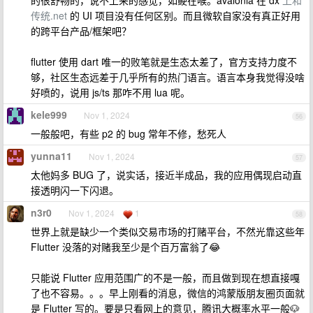
的很舒畅的，说不上来的感觉，如鲠在喉。avalonia 在 dx
上和
传统.net
的 UI 项目没有任何区别。而且微软自家没有真正好用
的跨平台产品/框架吧？
flutter 使用 dart 唯一的败笔就是生态太差了，官方支持力度不
够，社区生态远差于几乎所有的热门语言。语言本身我觉得没啥
好喷的，说用 js/ts 那咋不用 lua 呢。
kele999
Nov 1, 2024
56
一般般吧，有些 p2 的 bug 常年不修，愁死人
yunna11
Nov 1, 2024
57
太他妈多 BUG 了，说实话，接近半成品，我的应用偶现启动直
接透明闪一下闪退。
n3r0
Nov 1, 2024
1
58
世界上就是缺少一个类似交易市场的打赌平台，不然光靠这些年
Flutter 没落的对赌我至少是个百万富翁了😂
只能说 Flutter 应用范围广的不是一般，而且做到现在想直接嘎
了也不容易。。。早上刚看的消息，微信的鸿蒙版朋友圈页面就
是 Flutter 写的。要是只看网上的意见，腾讯大概率水平一般🐶