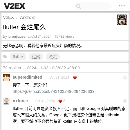
V2EX
Android
›
flutter 会烂尾么
By
lurenjiauser
at Oct 31, 2024 · 15732 views
无比忐忑啊，看着他家最近焦头烂额的情况。
flutter
烂尾
忐忑
72 replies
•
2024-11-03 12:38:32 +08:00
superedlimited
Oct 31, 2024
1
1
搜了一下，是这个？
https://juejin.cn/post/7431032490284236839
nxforce
Oct 31, 2024
5
2
flutter 目前明显是资金投入不足，而且和 Google 对其暧昧的态
度也有很大的关系，Google 似乎想把这个蛋糕丢给 jetbrain
家，要不然也不会强势扶正 kotlin 在安卓上的地位。