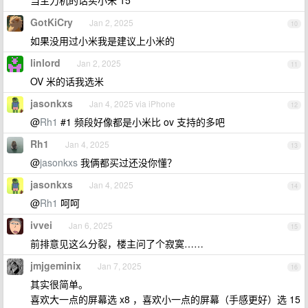
当主力机的话买小米 15
GotKiCry
Jan 2, 2025
10
如果没用过小米我是建议上小米的
linlord
Jan 2, 2025
11
OV 米的话我选米
jasonkxs
Jan 4, 2025 via iPhone
12
@
Rh1
#1 频段好像都是小米比 ov 支持的多吧
Rh1
Jan 4, 2025
13
@
jasonkxs
我俩都买过还没你懂？
jasonkxs
Jan 4, 2025
14
@
Rh1
呵呵
ivvei
Jan 6, 2025
15
前排意见这么分裂，楼主问了个寂寞……
jmjgeminix
Jan 7, 2025
16
其实很简单。
喜欢大一点的屏幕选 x8 ，喜欢小一点的屏幕（手感更好）选 15