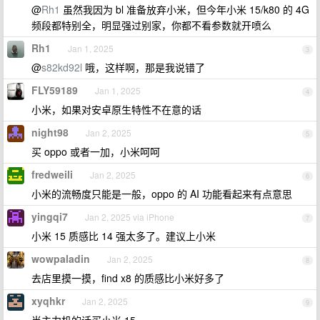
@
Rh1
虽然我因为 bl 准备放弃小米，但今年小米 15/k80 的 4G
频段都特别全，明显强过别家，你都不看参数就开喷么
Rh1
Jan 1, 2025
3
@
s82kd92l
哦，这样啊，那是我说错了
FLY59189
Jan 1, 2025
4
小米，如果对安卓原生特性不在意的话
night98
Jan 2, 2025
5
买 oppo 或者一加，小米呵呵
fredweili
Jan 2, 2025
6
小米的流畅度只能是一般，oppo 的 AI 功能看起来有点意思
yingqi7
Jan 2, 2025 via iPhone
7
小米 15 质感比 14 强太多了。建议上小米
wowpaladin
Jan 2, 2025
8
去店里摸一摸，find x8 的质感比小米好多了
xyqhkr
Jan 2, 2025
9