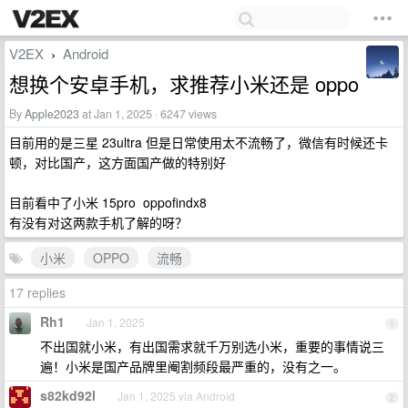
V2EX
Android
›
想换个安卓手机，求推荐小米还是 oppo
By
Apple2023
at Jan 1, 2025 · 6247 views
目前用的是三星 23ultra 但是日常使用太不流畅了，微信有时候还卡
顿，对比国产，这方面国产做的特别好
目前看中了小米 15pro oppofindx8
有没有对这两款手机了解的呀？
小米
OPPO
流畅
17 replies
Rh1
Jan 1, 2025
1
不出国就小米，有出国需求就千万别选小米，重要的事情说三
遍！小米是国产品牌里阉割频段最严重的，没有之一。
s82kd92l
Jan 1, 2025 via Android
2