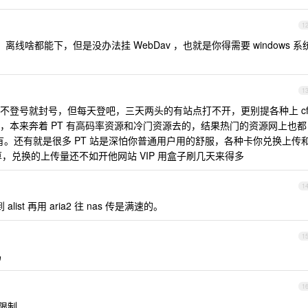
1
00 ，离线啥都能下，但是没办法挂 WebDav ，也就是你得需要 windows 系
1
时间不登号就封号，但每天登吧，三天两头的有站点打不开，更别提各种上 c
，本来奔着 PT 有高码率资源和冷门资源去的，结果热门的资源网上也都
也没有。还有就是很多 PT 站是深怕你普通用户用的舒服，各种卡你兑换上传
算，兑换的上传量还不如开他网站 VIP 用盒子刷几天来得多
1
st 再用 aria2 往 nas 传是满速的。
1
吗
1
有限制。