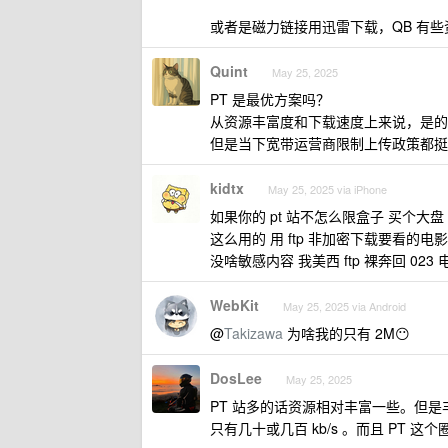
或者是磁力链接用迅雷下载，QB 有些
Quint
May 25, 2025
PT 是最优方案吗？
从资源丰富度和下载速度上来说，是的
但是当下宽带运营商限制上传政策都挺狠
kidtx
May 25, 2025 via iPhone
如果你的 pt 站不怎么限盒子 买个大盘 
这么用的 用 ftp 非加密下载要看
没啥敏感内容 我美西 ftp 裸奔回 023
WebKit
May 25, 2025 via Android
@
Takizawa
为啥我的只有 2M😶
DosLee
May 25, 2025
PT 站多的话资源相对丰富一些。但
只有几十或几百 kb/s 。而且 PT