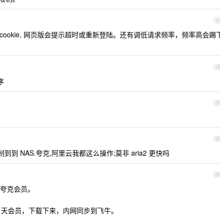
1
p 获取 cookie, 网页版会提示超时或重新登陆。还有调低请求频率，频率高会踢
1
序
1
2
制到到 NAS.夸克,阿里云我都这么操作;莫非 aria2 更快吗
2
，夸克会员。
1 天会员，下载下来，内网同步到飞牛。