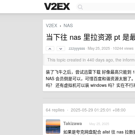
V2EX
NAS
›
当下往 nas 里拉资源 pt 
zzzyyysss
·
May 25, 2025
· 10244 views
This topic created in 440 days ago, the info
装了飞牛之后，尝试迅雷下载 好像最高只能到 10
NAS 会员倒是可以，可惜百度和谐资源太狠了。有
吗？ 还有虚拟机可以装 windows 吗？实在不
64 replies
•
2025-05-29 01:25:01 +08:00
Takizawa
May 25, 2025
如果是夸克网盘配合 alist 往 nas 