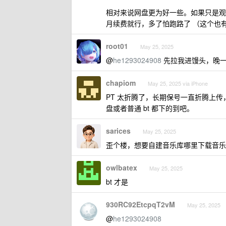
相对来说网盘更为好一些。如果只是观影
月续费就行，多了怕跑路了 （这个也
root01
May 25, 2025
@
he1293024908
先拉我进馒头，晚一
chapiom
May 25, 2025 via iPhone
PT 太折腾了，长期保号一直折腾上
盘或者普通 bt 都下的到吧。
sarices
May 25, 2025
歪个楼，想要自建音乐库哪里下载音乐
owlbatex
May 25, 2025
bt 才是
930RC92EtcpqT2vM
May 25, 2025
@
he1293024908