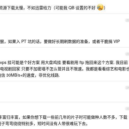
资源下载太慢，不如迅雷给力（可能我 QB 设置的不好
）
2
，如果入 PT 坑的话，要做好长期刷数据的准备，或者干脆捐 VIP
2
vps 挂可能是个好方案 用大盘鸡挂 要看剧用 ftp 拖回来这个方案. 我目前
的电影电视剧回家 只要不加密墙不怎么管并且不限速。我都是看看综艺和电影
 电信 30MB/s+的速度，非优化线路.
2
2
是丰富归丰富，如果你想下载一些前几年的片子时可能做种人数不多，下载
 这个圈子弯弯绕绕特别多，短时间没有人带很难玩下去。