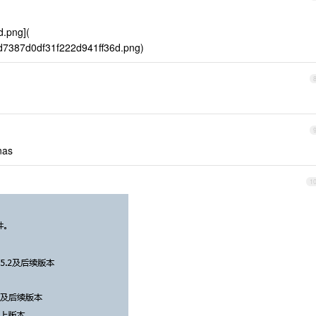
.png](
2ed7387d0df31f222d941ff36d.png)
as
1