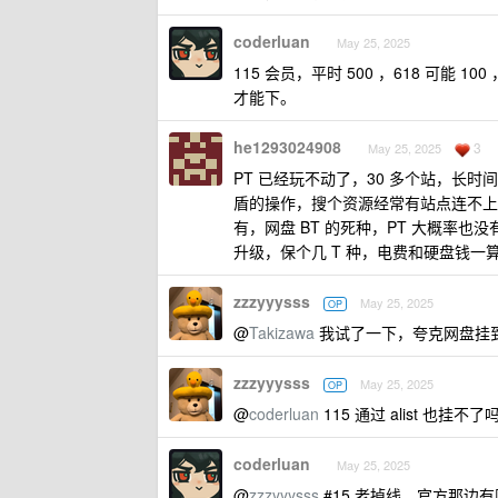
coderluan
May 25, 2025
115 会员，平时 500 ，618 可能 1
才能下。
he1293024908
3
May 25, 2025
PT 已经玩不动了，30 多个站，长
盾的操作，搜个资源经常有站点连不上
有，网盘 BT 的死种，PT 大概率
升级，保个几 T 种，电费和硬盘钱一
zzzyyysss
May 25, 2025
OP
@
Takizawa
我试了一下，夸克网盘挂到 ali
zzzyyysss
May 25, 2025
OP
@
coderluan
115 通过 alist 也挂不了
coderluan
May 25, 2025
@
zzzyyysss
#15 老掉线，官方那边