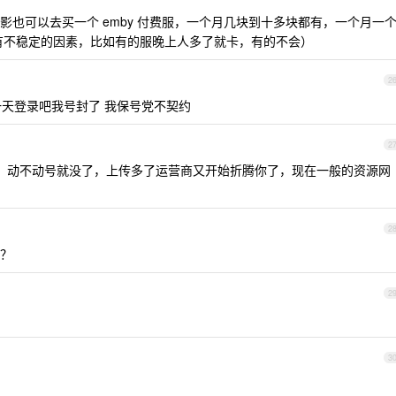
也可以去买一个 emby 付费服，一个月几块到十多块都有，一个月一
有不稳定的因素，比如有的服晚上人多了就卡，有的不会）
2
天登录吧我号封了 我保号党不契约
2
传，动不动号就没了，上传多了运营商又开始折腾你了，现在一般的资源网
2
？
2
3