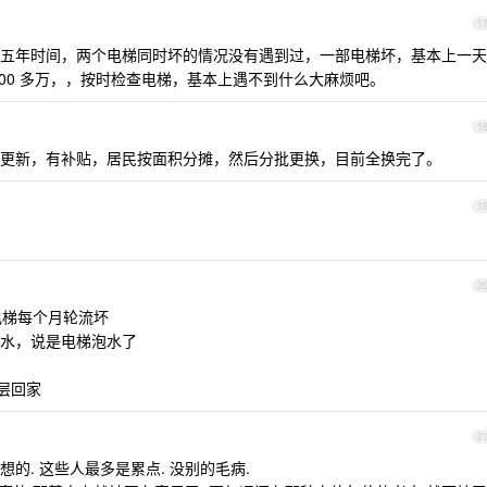
1
五年时间，两个电梯同时坏的情况没有遇到过，一部电梯坏，基本上一天
00 多万，，按时检查电梯，基本上遇不到什么大麻烦吧。
1
更新，有补贴，居民按面积分摊，然后分批更换，目前全换完了。
1
2
电梯每个月轮流坏
水，说是电梯泡水了
 层回家
2
的. 这些人最多是累点. 没别的毛病.