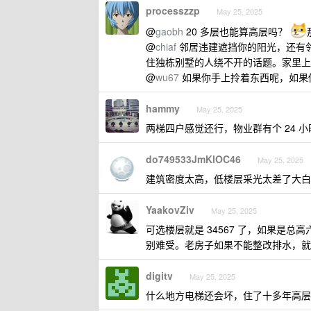
processzzp
May 25, 2025
@
gaobh
20 多层也能算高层吗？
@
chiaf
邻居违建遮挡你的阳光，还有邻
住独栋别墅的人绕不开的话题。家里上
@
wu67
如果你手上拎着东西呢，如果
hammy
May 25, 2025
两梯四户感觉还行，物业群有个 24 
do749533JmKlOC46
May 25, 2025
建筑密度太高，低楼层采光太差了大白
YaakovZiv
May 25, 2025
可选楼层就是 34567 了，如果是
别难受。老房子如果不能整改排水，就
digitv
May 25, 2025
什么地方电梯还会坏，住了十多年高层