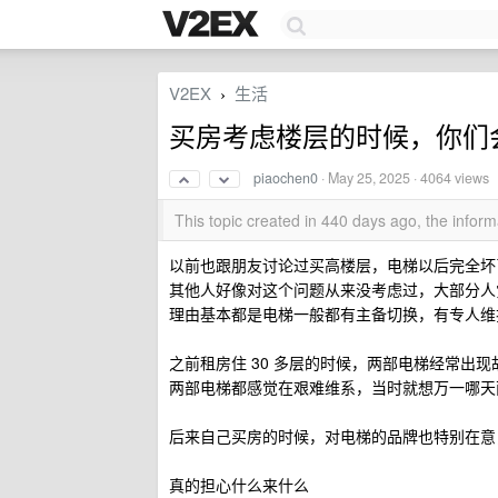
V2EX
生活
›
买房考虑楼层的时候，你们
piaochen0
·
May 25, 2025
· 4064 views
This topic created in 440 days ago, the info
以前也跟朋友讨论过买高楼层，电梯以后完全坏
其他人好像对这个问题从来没考虑过，大部分人
理由基本都是电梯一般都有主备切换，有专人维护
之前租房住 30 多层的时候，两部电梯经常出
两部电梯都感觉在艰难维系，当时就想万一哪天
后来自己买房的时候，对电梯的品牌也特别在意，
真的担心什么来什么