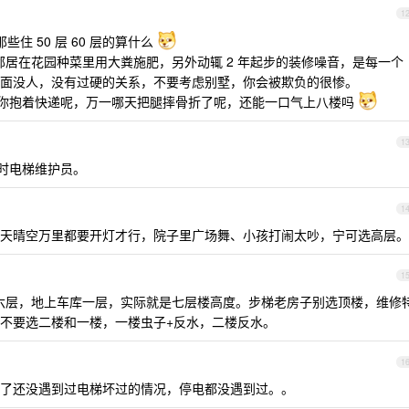
1
那些住 50 层 60 层的算什么
居在花园种菜里用大粪施肥，另外动辄 2 年起步的装修噪音，是每一个
面没人，没有过硬的关系，不要考虑别墅，你会被欺负的很惨。
你抱着快递呢，万一哪天把腿摔骨折了呢，还能一口气上八楼吗
1
小时电梯维护员。
1
天晴空万里都要开灯才行，院子里广场舞、小孩打闹太吵，宁可选高层。
1
总高六层，地上车库一层，实际就是七层楼高度。步梯老房子别选顶楼，维修
不要选二楼和一楼，一楼虫子+反水，二楼反水。
1
了还没遇到过电梯坏过的情况，停电都没遇到过。。