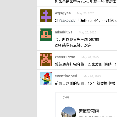
但如果是家中有老人. 电梯一坏,楼层
wgsgyes
May 26, 2025
@
YaakovZiv
上海的老小区，平改坡以
misaki321
May 26, 2025
会，所以我首先考虑 56789
234 感觉有点矮，次选
zsc8917zsc
May 26, 2025
曾经通宵打完麻将，回家发现电梯坏了，
eventlooped
May 26, 2025
前两天刚刷的新闻，15 年就要换电梯