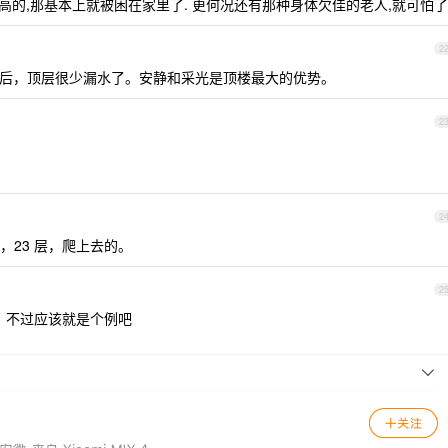
太高的,那基本上就被困在家里了. 更何况还有那种身体欠佳的老人,就可怕了
2
后，顶层很少漏水了。安静和采光是顶楼最大的优势。
2
2
23 层，爬上去的。
2
，不过应该就是个例吧