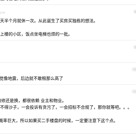
hone
天半个月就休一次。从此诞生了买房买独栋的想法。
上楼的小区，饭点坐电梯也烦的一批。
1
，感觉像地震，后边就不敢租那么高了
1
维修还是换，都很依赖 业主和物业。
不得沙子，一会投诉有贪污了，一会招标不合规了，那你就等吧。。。
题的概率巨大，所以如果买二手楼盘的时候，一定要注意下这个点。