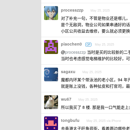
processzzp
May 25, 2025
对了补充一句，不管是物业还是哪儿，
是个无敌洞，物业公司如果串通好的话，
小区公共收益去维修，要么就必须更换
piaochen0
May 25, 2025
OP
@
processzzp
当时是买的比较新的二手
当时也考虑感觉电梯维护的比较好，可
sagaxu
May 25, 2025
魔都内环某个带泳池的老小区，94 年
就是账上没钱，各种扯皮和打官司，最
wu67
May 25, 2025
所以我买了 8 楼. 那是我一口气能走
tongbufu
May 25, 2025 via iPhone
去香港太子旺角逛街，看着两边哪些老