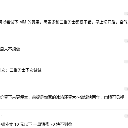
1
以尝试下 MM 的贝果，黑麦多和三重芝士都很不错，早上切开后，空气
1
周末不想做
1
几次；三重芝士下次试试
1
价算下来更便宜，前提是你家的冰箱还算大～做饭快两年，肉眼可见掉
1
1
卖 10 元以下 一周消费 70 块不到🥲