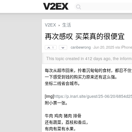
V2EX
生活
›
再次感叹 买菜真的很便宜
canbewrong
·
Jun 20, 2025
via iPhone
1
This topic created in 412 days ago, the info
每次从超市回来，拎着沉甸甸的食材，都忍不住
一下感受到钱的购买力原来还有这么强。
坐标二线省会城市。
[img]
https://p.inari.site/guest/25-06/20/6854d2
附小票一张。
牛肉 鸡肉 猪肉 排骨
还有蔬菜，荔枝和香瓜，
有肉有菜有水果，