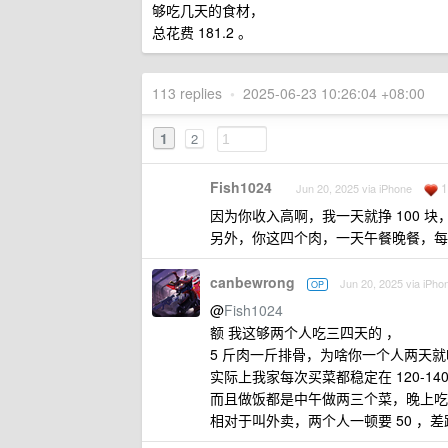
够吃几天的食材，
总花费 181.2 。
113 replies
•
2025-06-23 10:26:04 +08:00
1
2
Fish1024
1
Jun 20, 2025 via iPhone
因为你收入高啊，我一天就挣 100 
另外，你这四个肉，一天午餐晚餐，每
canbewrong
Jun 20, 2025 via iPho
OP
@
Fish1024
额 我这够两个人吃三四天的 ，
5 斤肉一斤排骨，为啥你一个人两天
实际上我家每次买菜都稳定在 120-1
而且做饭都是中午做两三个菜，晚上吃
相对于叫外卖，两个人一顿要 50 ，