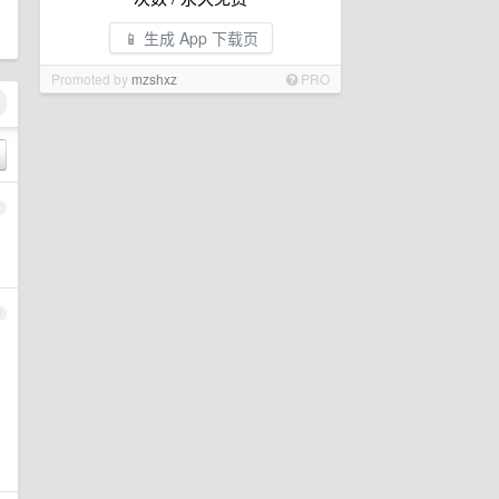
📱 生成 App 下载页
Promoted by
mzshxz
PRO
1
2