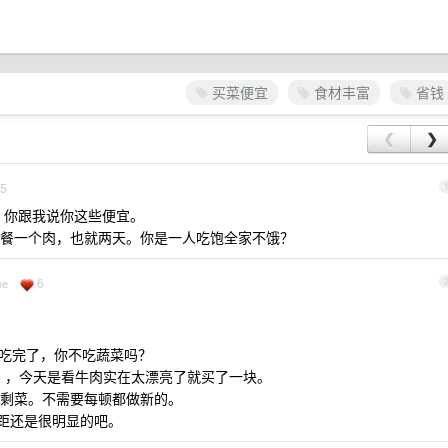
买菜便宜
食材丰富
省钱
❮
❯
5
块，你跟我说你这些便宜。
餐一个肉，也就两天。你是一人吃饱全家不饿？
6
ne
就吃完了，你不吃蔬菜吗？
40 ，今天是看牛肉实在太漂亮了就买了一块。
剩菜。不需要每顿都做新的。
差距还是很明显的吧。