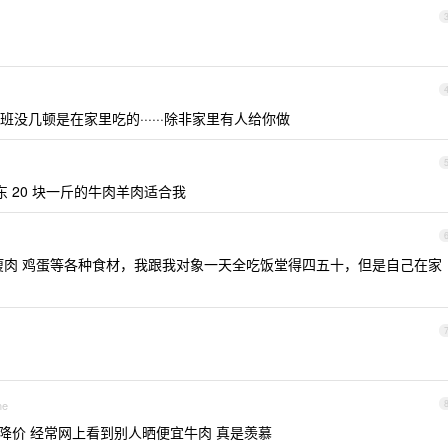
没几顿是在家里吃的······除非家里有人给你做
东 20 块一斤的牛肉羊肉适合我
瘦肉 鸡蛋等各种食材，我跟我对象一天全吃饭堂得四五十，但是自己在家
ne
降价 经常网上看到别人晒便宜牛肉 真是羡慕