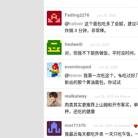
Fading2276
Jun 20, 2025
@
hallostr
这个面包吃多了会腻，建议可
炸锅 3 分钟，非常棒。
fredweili
Jun 20, 2025
对，但我不下厨房做饭，平时没时间，
eventlooped
Jun 20, 2025
@
testver
我第一次吃这个，🥯吃过好
新出的那个黄油面包，你试试
realkaiway
Jun 20, 2025 via iPhone
肉类其实更推荐上山姆和开市客买，单
秤，还吃的健康
root71370
Jun 20, 2025 via Android
我最近每天都吃外卖 一天只吃午饭，一顿外