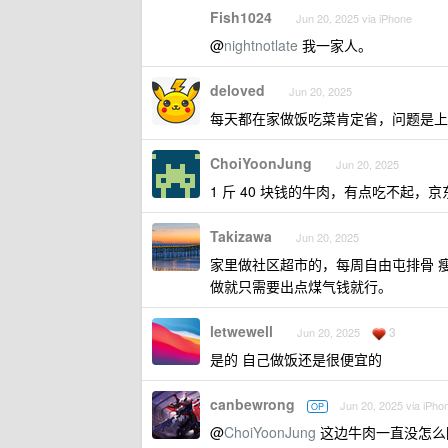
Fish1024
Jun 20, 2025 via iPhone
@
nightnotlate
我一家人。
deloved
Jun 20, 2025
每天都在家做饭吃菜肯定省，问题是上班
ChoiYoonJung
Jun 20, 2025
1 斤 40 块钱的牛肉，有点吃不起，京
Takizawa
Jun 20, 2025
家里做社区超市的，每周自由屯排骨 
做就只需要出点煤气钱就行。
letwewell
3
Jun 20, 2025
是的 自己做饭还是很便宜的
canbewrong
Jun 20, 2025 via iPho
OP
@
ChoiYoonJung
这边牛肉一直没怎么