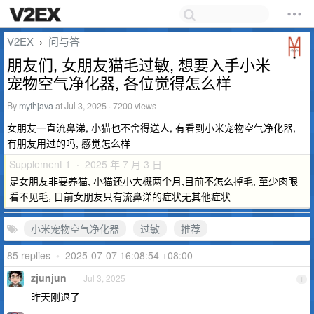
V2EX
问与答
›
朋友们, 女朋友猫毛过敏, 想要入手小米
宠物空气净化器, 各位觉得怎么样
By
mythjava
at Jul 3, 2025 · 7200 views
女朋友一直流鼻涕, 小猫也不舍得送人, 有看到小米宠物空气净化器,
有朋友用过的吗, 感觉怎么样
Supplement 1 · 2025 年 7 月 3 日
是女朋友非要养猫, 小猫还小大概两个月,目前不怎么掉毛, 至少肉眼
看不见毛, 目前女朋友只有流鼻涕的症状无其他症状
小米宠物空气净化器
过敏
推荐
85 replies
•
2025-07-07 16:08:54 +08:00
zjunjun
Jul 3, 2025
1
昨天刚退了