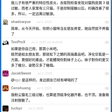
我儿子有很严重的特应性皮炎，去医院检查发现对猫狗皮屑 3 级
过敏，而老人家里有三只猫，于是控制接触以后，的确改善了很
多，所以，一定远离过敏源。
shadowyue
Jul 3, 2025
53
简单，从今天开始，你把小猫咪当女朋友疼爱，她自然就不养猫
了
TenProX
Jul 3, 2025 via Android
54
如果是你自己用，那買小米吧。
既然是給女朋友買，那就松下之類的高端產品吧。淨化空氣是一
方面，賣個好的產品，才能體現你對妹子上心。妹子對你的愛又
多了幾分，姿勢又多了幾個。
JacakSweet
Jul 3, 2025
55
@
ajyz
是这样的，身边朋友已经有哮喘的了
Censhuang
Jul 3, 2025
56
我粉尘猫毛三级过敏，也算是顶级净化器开着，也不顶。准备做
注射脱敏了。
luckyc
Jul 3, 2025
57