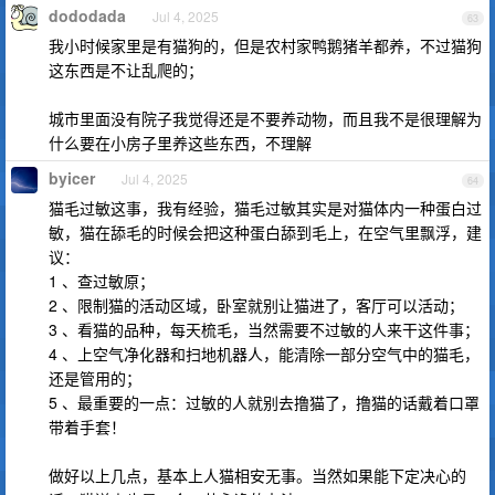
dododada
Jul 4, 2025
63
我小时候家里是有猫狗的，但是农村家鸭鹅猪羊都养，不过猫狗
这东西是不让乱爬的；
城市里面没有院子我觉得还是不要养动物，而且我不是很理解为
什么要在小房子里养这些东西，不理解
byicer
Jul 4, 2025
64
猫毛过敏这事，我有经验，猫毛过敏其实是对猫体内一种蛋白过
敏，猫在舔毛的时候会把这种蛋白舔到毛上，在空气里飘浮，建
议：
1 、查过敏原；
2 、限制猫的活动区域，卧室就别让猫进了，客厅可以活动；
3 、看猫的品种，每天梳毛，当然需要不过敏的人来干这件事；
4 、上空气净化器和扫地机器人，能清除一部分空气中的猫毛，
还是管用的；
5 、最重要的一点：过敏的人就别去撸猫了，撸猫的话戴着口罩
带着手套！
做好以上几点，基本上人猫相安无事。当然如果能下定决心的