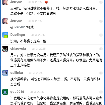
Jerry02
Jul 3, 2025
6
2
没用的。猫毛过敏就不要养了，唯一解决方法就是人猫分离。
过敏不是小问题，不要想着讲究
Jerry02
Jul 3, 2025
3
@
Jerry02
*将就
Duolingo
Jul 3, 2025
4
没用，不养猫才是唯一解
chiaoyuja
Jul 3, 2025
5
用过，对过敏感觉没啥用，我还买了防过敏的猫砂和擦身上的，
但感觉有点用但作用不大，还得是人猫分离，放俩屋，尤其是晚
上早上少接触
osilinka
Jul 3, 2025
6
换个猫看看， 听说有四种猫过敏蛋白质，不可能一只猫有四种
蛋白质
qoo2019
Jul 3, 2025
7
过敏用小米宠物空气净化器肯定是没用的，那玩意最多可以吸点
漂浮的毛屑啥的，但是吧，猫是满屋跑，满屋睡的，猫毛还是到