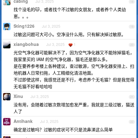
cabing
Jul 3, 2025
18
找个没毛的🐱，或者找个不过敏的女朋友，或者养个人类幼
崽。。。
Sting1226
Jul 3, 2025
19
过敏这问题可大可小。空净没什么用。只有解决掉过敏原。
xiangbohua
Jul 3, 2025
1
20
光空气净化器可能解决不了，因为空气净化器又不能除掉猫毛，
我家里买的 IAM 的空气净化器，猫毛还是那么多。
是在要养参考楼上各种建议，查过敏源，空气净化器安排上、扫
地机器人日常扫拖，人工精细化清洁地面。
不过即使这样，我感觉还是不行，考虑养个无毛猫？但是我觉得
无毛猫不好看哈哈哈
Xinu
Jul 3, 2025
21
没有用，会随着过敏次数增加愈发严重，我就是三级过敏，猫送
人了
Antihank
Jul 3, 2025
22
确定是过敏吗？过敏的症状可不只是流鼻涕这么简单