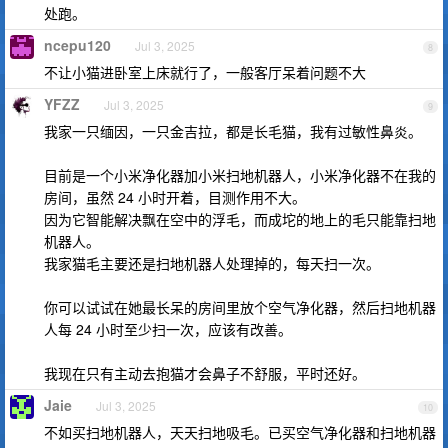
处跑。
ncepu120
Jul 3, 2025
8
不让小猫进卧室上床就行了，一般客厅呆着问题不大
YFZZ
Jul 3, 2025
9
我家一只缅因，一只金吉拉，都是长毛猫，我有过敏性鼻炎。
目前是一个小米净化器加小米扫地机器人，小米净化器不在我的
房间，虽然 24 小时开着，目测作用不大。
因为它智能解决飘在空中的浮毛，而成坨的地上的毛只能靠扫地
机器人。
我家猫毛主要还是扫地机器人处理掉的，每天扫一次。
你可以试试在她最长呆的房间里放个空气净化器，然后扫地机器
人每 24 小时至少扫一次，应该有改善。
我现在只有主动去抱猫才会鼻子不舒服，平时还好。
Jaie
Jul 3, 2025
10
不如买扫地机器人，天天扫地吸毛。已买空气净化器和扫地机器