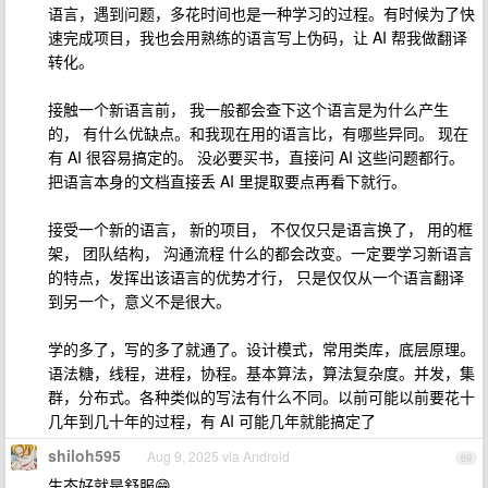
语言，遇到问题，多花时间也是一种学习的过程。有时候为了快
速完成项目，我也会用熟练的语言写上伪码，让 AI 帮我做翻译
转化。
接触一个新语言前， 我一般都会查下这个语言是为什么产生
的， 有什么优缺点。和我现在用的语言比，有哪些异同。 现在
有 AI 很容易搞定的。 没必要买书，直接问 AI 这些问题都行。
把语言本身的文档直接丢 AI 里提取要点再看下就行。
接受一个新的语言， 新的项目， 不仅仅只是语言换了， 用的框
架， 团队结构， 沟通流程 什么的都会改变。一定要学习新语言
的特点，发挥出该语言的优势才行， 只是仅仅从一个语言翻译
到另一个，意义不是很大。
学的多了，写的多了就通了。设计模式，常用类库，底层原理。
语法糖，线程，进程，协程。基本算法，算法复杂度。并发，集
群，分布式。各种类似的写法有什么不同。以前可能以前要花十
几年到几十年的过程，有 AI 可能几年就能搞定了
shiloh595
Aug 9, 2025 via Android
69
生态好就是舒服😁