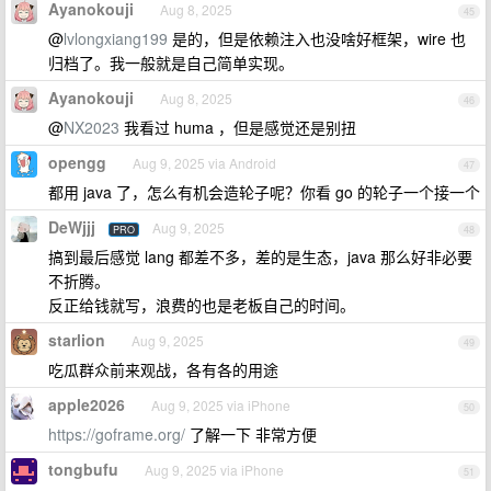
Ayanokouji
Aug 8, 2025
45
@
lvlongxiang199
是的，但是依赖注入也没啥好框架，wire 也
归档了。我一般就是自己简单实现。
Ayanokouji
Aug 8, 2025
46
@
NX2023
我看过 huma ，但是感觉还是别扭
opengg
Aug 9, 2025 via Android
47
都用 java 了，怎么有机会造轮子呢？你看 go 的轮子一个接一个
DeWjjj
Aug 9, 2025
PRO
48
搞到最后感觉 lang 都差不多，差的是生态，java 那么好非必要
不折腾。
反正给钱就写，浪费的也是老板自己的时间。
starlion
Aug 9, 2025
49
吃瓜群众前来观战，各有各的用途
apple2026
Aug 9, 2025 via iPhone
50
https://goframe.org/
了解一下 非常方便
tongbufu
Aug 9, 2025 via iPhone
51