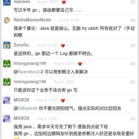
manami
Aug 8, 2025
1
27
写过半年 go ，路由都要自己写……
RedisMasterNode
Aug 8, 2025
28
我来个暴论：Java 就是屎山，无脑 try catch 所有就对了（手动
斜眼
ZeroDu
Aug 8, 2025
1
29
是这样的，go 那边一个 Log 都搞不明白。
lvlongxiang199
Aug 8, 2025
1
30
@
Ayanokouji
2 可以用依赖注入来解决
lvlongxiang199
Aug 8, 2025
31
只能说你这个业务不适合用 go 写.
MIUIOS
Aug 8, 2025
2
32
@
Gilfoyle26
你不要光阴阳怪气，摆点实际的对比怼回去
MIUIOS
Aug 8, 2025
33
我用 java ，需求半天写完了剩下 摸鱼到点就下班
我用 go ，边加班边跟网友吵到底是依赖注入好还是全局变量好