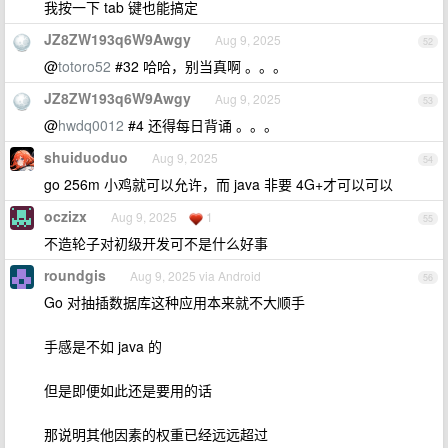
我按一下 tab 键也能搞定
JZ8ZW193q6W9Awgy
Aug 9, 2025
52
@
totoro52
#32 哈哈，别当真啊 。。。
JZ8ZW193q6W9Awgy
Aug 9, 2025
53
@
hwdq0012
#4 还得每日背诵 。。。
shuiduoduo
Aug 9, 2025
54
go 256m 小鸡就可以允许，而 java 非要 4G+才可以可以
oczizx
Aug 9, 2025
1
55
不造轮子对初级开发可不是什么好事
roundgis
Aug 9, 2025 via Android
56
Go 对抽插数据库这种应用本来就不大顺手
手感是不如 java 的
但是即便如此还是要用的话
那说明其他因素的权重已经远远超过