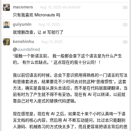
macemers
Aug 10, 2025 via Android
76
只有我喜欢 Micronauts 吗
guiyumin
Aug 10, 2025
77
就增删改查，让 ai 写就行了
kenshinhu
Aug 10, 2025
78
@
uuundefined
“接触一个新语言前， 我一般都会查下这个语言是为什么产生
的， 有什么优缺点。” 这点现在的我十分认同！！
我以前切语言的时候，总会下意识把用得熟练的一门语言的写法
和思维套进去，结果要花不少时间去对抗这种“思维惯性”。这套
方法，确实是直接从源头去适应，而不是在代码层面硬翻译，当
前有时为了产生就不得不有妥协。现在有 AI 可以转译，以前就
靠自己对号入座式的替换代码逻辑。
现在感觉是，现在有 AI 之后，如果花十来个小时认真啃一下语
言文档的核心内容，然后用 AI 不断互动提问，比过去只能翻别
人源码、机械练习的方式快太多了，而且更容易把语言背后的思