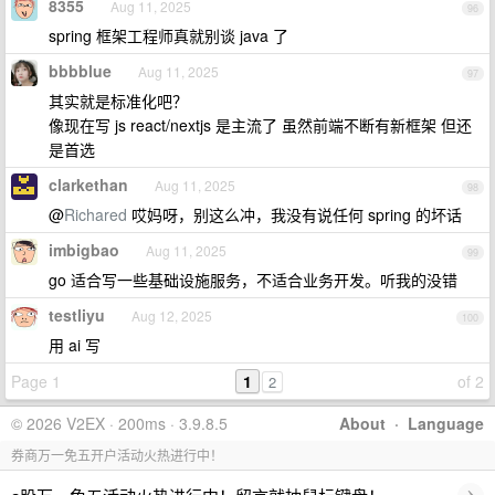
8355
Aug 11, 2025
96
spring 框架工程师真就别谈 java 了
bbbblue
Aug 11, 2025
97
其实就是标准化吧？
像现在写 js react/nextjs 是主流了 虽然前端不断有新框架 但还
是首选
clarkethan
Aug 11, 2025
98
@
Richared
哎妈呀，别这么冲，我没有说任何 spring 的坏话
imbigbao
Aug 11, 2025
99
go 适合写一些基础设施服务，不适合业务开发。听我的没错
testliyu
Aug 12, 2025
100
用 ai 写
Page 1
1
of 2
2
© 2026 V2EX · 200ms · 3.9.8.5
About
·
Language
券商万一免五开户活动火热进行中！
›