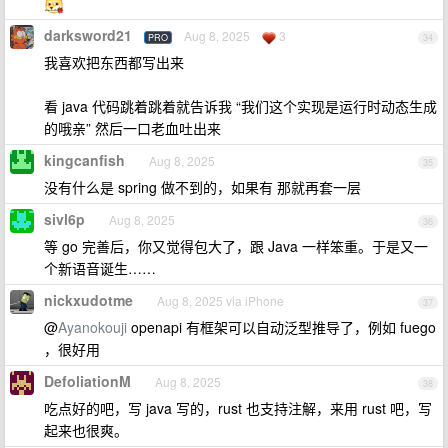
darksword21
Aug 8, 2025
3
PRO
34
我喜欢把东西都写出来
看 java 代码跳着跳着就告诉我 “我们这个实现是运行时动态生成
的哦亲” 然后一口老血吐出来
kingcanfish
Aug 8, 2025
35
没有什么是 spring 做不到的，如果有 那就再套一层
sivl6p
Aug 8, 2025
36
等 go 完善后，你又觉得包大了，跟 Java 一样笨重。于是又一
个新语音诞生……
nickxudotme
Aug 8, 2025 via iPhone
37
@
Ayanokouji
openapi 有框架可以自动泛型推导了，例如 fuego
，很好用
DefoliationM
Aug 8, 2025
38
吃点好的吧，写 java 写的，rust 也支持注解，来用 rust 吧，写
起来也很爽。