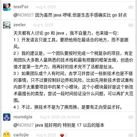
testFor
Aug 9, 2025
60
@
NO9527
因为虽然 java 啰嗦,但是生态手感确实比 go 好点
zeeler
Aug 9, 2025
61
天天都有人讨论 go 和 java ，我不自量力，也来插一句：
1 ）开发语言只是工具，要把他用在最适合的地方，而不是跟
风。
2 ）我的建议是，一个团队要按时完成一个稍复杂的项目，肯定
用团队大多数人最熟悉的技术栈和最有把握的框架去做，创造价
值才是第一生产力，用再好的技术完不了活都是扯淡。
3 ）如果团队或个人有时间，去学习并尝试一些新技术也是不错
的事情，只不过要控制好边界和风险，比如先用新技术尝试重构
内部不太重要项目中的某个小模块，这个小模块最好是这个新技
术最擅长的类型，尝试一段时间验证没什么问题，可以再扩大范
围。
4 ）不过，换技术不是为了换而换，是要有正向受益才好。
roundgis
Aug 9, 2025 via Android
62
@
NO9527
java 挺好用的 特别是 17 以后的版本
carlojie
Aug 9, 2025
2
63