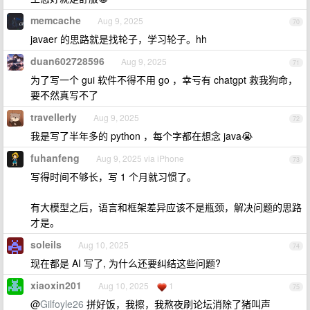
memcache
Aug 9, 2025
70
javaer 的思路就是找轮子，学习轮子。hh
duan602728596
Aug 9, 2025
71
为了写一个 gui 软件不得不用 go ，幸亏有 chatgpt 救我狗命，
要不然真写不了
travellerly
Aug 9, 2025
72
我是写了半年多的 python ，每个字都在想念 java😭
fuhanfeng
Aug 9, 2025 via iPhone
73
写得时间不够长，写 1 个月就习惯了。
有大模型之后，语言和框架差异应该不是瓶颈，解决问题的思路
才是。
soleils
Aug 10, 2025
74
现在都是 AI 写了, 为什么还要纠结这些问题?
xiaoxin201
Aug 10, 2025
1
75
@
Gilfoyle26
拼好饭，我擦，我熬夜刷论坛消除了猪叫声