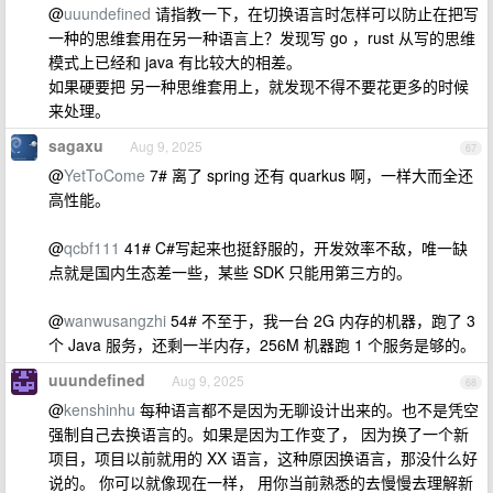
@
uuundefined
请指教一下，在切换语言时怎样可以防止在把写
一种的思维套用在另一种语言上？发现写 go ，rust 从写的思维
模式上已经和 java 有比较大的相差。
如果硬要把 另一种思维套用上，就发现不得不要花更多的时候
来处理。
sagaxu
Aug 9, 2025
67
@
YetToCome
7# 离了 spring 还有 quarkus 啊，一样大而全还
高性能。
@
qcbf111
41# C#写起来也挺舒服的，开发效率不敌，唯一缺
点就是国内生态差一些，某些 SDK 只能用第三方的。
@
wanwusangzhi
54# 不至于，我一台 2G 内存的机器，跑了 3
个 Java 服务，还剩一半内存，256M 机器跑 1 个服务是够的。
uuundefined
Aug 9, 2025
68
@
kenshinhu
每种语言都不是因为无聊设计出来的。也不是凭空
强制自己去换语言的。如果是因为工作变了， 因为换了一个新
项目，项目以前就用的 XX 语言，这种原因换语言，那没什么好
说的。 你可以就像现在一样， 用你当前熟悉的去慢慢去理解新