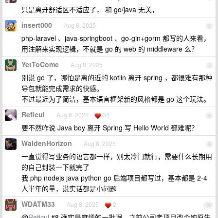
只是离开舒适区不适应了， 和 go/java 无关，
insert000
Aug 8, 2025
6
php-laravel 、java-springboot 、go-gin+gorm 都写的人来看，
用注解来实现逻辑，不就是 go 的 web 的 middleware 么？
YetToCome
Aug 8, 2025
7
别说 go 了，哪怕是离的近的 kotlin 离开 spring ，都很难有那种
导包就能完成需求的快感。
不过最近为了简洁，基本语言框架新的风格都是 go 这个玩法。
Reficul
Aug 8, 2025
34
8
要不然咋说 Java boy 离开 Spring 写 Hello World 都难呢？
WaldenHorizon
Aug 8, 2025
9
一直觉得写业务的语言都一样，别太冷门就行，需要什么长期用
的自己封装一下就完了
我 php nodejs java python go 后端项目都写过，基本都是 2-4
人半年的量，说实话都是小问题
WDATM33
Aug 8, 2025
2
10
@
Reficul
#8 确实是麻烦的一批啊，之前公司老项目改个纯原生