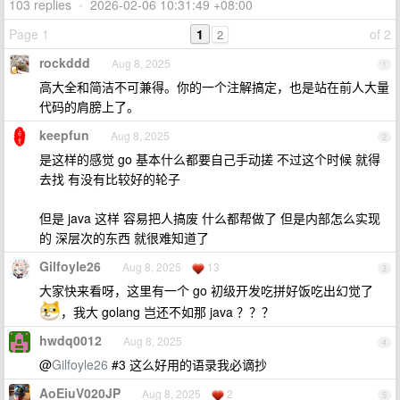
103 replies
•
2026-02-06 10:31:49 +08:00
Page 1
1
of 2
2
rockddd
Aug 8, 2025
1
高大全和简洁不可兼得。你的一个注解搞定，也是站在前人大量
代码的肩膀上了。
keepfun
Aug 8, 2025
2
是这样的感觉 go 基本什么都要自己手动搓 不过这个时候 就得
去找 有没有比较好的轮子
但是 java 这样 容易把人搞废 什么都帮做了 但是内部怎么实现
的 深层次的东西 就很难知道了
Gilfoyle26
Aug 8, 2025
13
3
大家快来看呀，这里有一个 go 初级开发吃拼好饭吃出幻觉了
，我大 golang 岂还不如那 java ？？？
hwdq0012
Aug 8, 2025
4
@
Gilfoyle26
#3 这么好用的语录我必谪抄
AoEiuV020JP
Aug 8, 2025
2
5