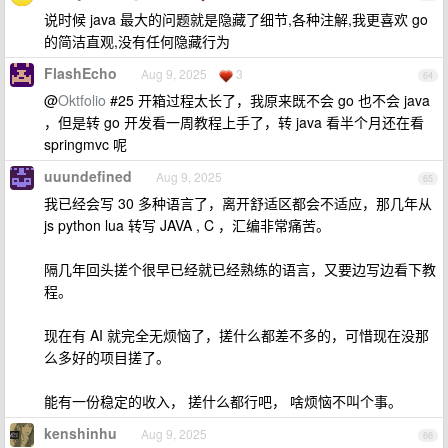
说时候 java 最大的问题就是隐藏了细节,各种注解,我更喜欢 go
的简洁直观,没有任何隐藏行为
FlashEcho
Aug 9, 2025
3
64
@
Oktfolio
#25 开箱过程太长了，我原来既不会 go 也不会 java
，但是转 go 开发看一周教程上手了，转 java 看半个月还在看
springmvc 呢
uuundefined
Aug 9, 2025
65
我已经会写 30 多种语言了，离开舒适区都会不适应，那几年从
js python lua 转写 JAVA , C ，汇编非常痛苦。
隔几年回头搓个很早已经就已经熟练的语言，又要边写边看下教
程。
现在有 AI 就完全无烦恼了，搓什么都差不多的，可惜现在没那
么多好的项目搓了。
能有一份稳定的收入， 搓什么都行吧， 啥烦恼不叫个事。
kenshinhu
Aug 9, 2025
66