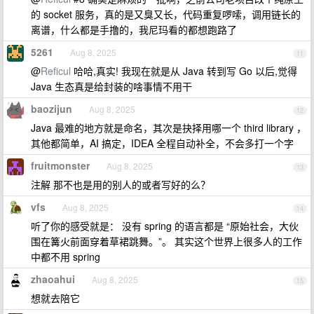
的 socket 服务，真的是又臭又长，代码重复啰嗦，调用链长的
离谱，什么都是手撸的，我尼玛看的都想跑路了
5261
Aug 8, 2025
11
@
Reficul
哈哈,真实! 我现在就是从 Java 转到写 Go 以后,觉得
Java 生态真是给封装的啥事情不用干
baozijun
Aug 8, 2025
12
Java 最难的地方就是命名，其次是抉择用哪一个 third library ，
其他都简单，AI 搞定，IDEA 全程自动补全，不会多打一个字
fruitmonster
Aug 8, 2025
13
注解 那不也是用的别人的或者写好的么？
vfs
Aug 8, 2025
14
听了你的感受就是： 没有 spring 的语言都是 “原始社会，大伙
围在篝火前面穿着草裙跳舞。”。 其实这个世界上很多人的工作
中都不用 spring
zhaoahui
Aug 8, 2025
15
想就去陪它