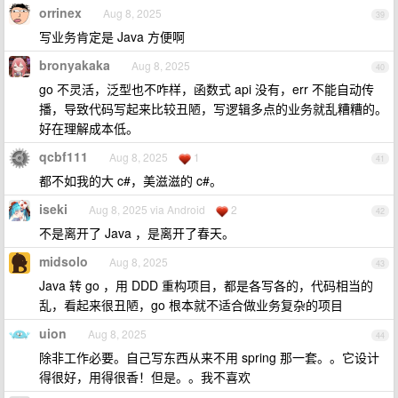
orrinex
Aug 8, 2025
39
写业务肯定是 Java 方便啊
bronyakaka
Aug 8, 2025
40
go 不灵活，泛型也不咋样，函数式 api 没有，err 不能自动传
播，导致代码写起来比较丑陋，写逻辑多点的业务就乱糟糟的。
好在理解成本低。
qcbf111
Aug 8, 2025
1
41
都不如我的大 c#，美滋滋的 c#。
iseki
Aug 8, 2025 via Android
2
42
不是离开了 Java ，是离开了春天。
midsolo
Aug 8, 2025
43
Java 转 go ，用 DDD 重构项目，都是各写各的，代码相当的
乱，看起来很丑陋，go 根本就不适合做业务复杂的项目
uion
Aug 8, 2025
44
除非工作必要。自己写东西从来不用 spring 那一套。。它设计
得很好，用得很香！但是。。我不喜欢