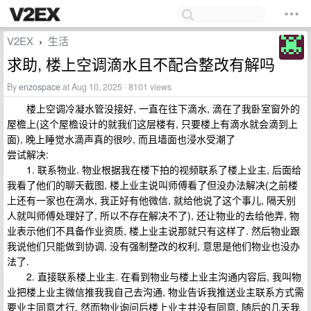
V2EX
生活
›
求助, 楼上空调滴水且不配合整改有解吗
By
enzospace
at Aug 10, 2025 · 8101 views
楼上空调冷凝水管没接好, 一直在往下滴水, 滴在了我卧室窗外的
屋檐上(这个屋檐设计的就我们这层楼有, 只要楼上有滴水就会滴到上
面), 晚上睡觉水滴声真的很吵, 而且墙面也浸水受潮了
尝试解决:
1. 联系物业. 物业根据我在楼下拍的视频联系了楼上业主, 后面给
我看了他们的聊天截图, 楼上业主说叫师傅看了但没办法解决(之前楼
上还有一家也在滴水, 我正好有他微信, 就给他说了这个事儿, 隔天别
人就叫师傅处理好了, 所以不存在解决不了), 还让物业的去给他弄, 物
业表示他们不具备作业资质, 楼上业主说那就只有这样了. 然后物业跟
我说他们只能做到协调, 没有强制整改的权利, 意思是他们物业也没办
法了.
2. 直接联系楼上业主. 在看到物业与楼上业主沟通内容后, 我叫物
业把楼上业主微信推我我自己去沟通, 物业告诉我推送业主联系方式需
要业主同意才行, 然而物业询问后楼上业主并没有同意. 随后的几天我