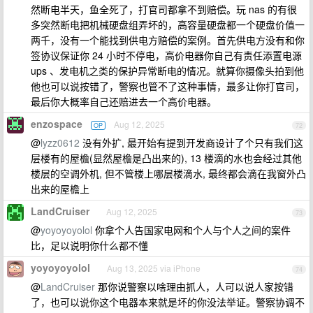
然断电半天，鱼全死了，打官司都拿不到赔偿。玩 nas 的有很
多突然断电把机械硬盘组弄坏的，高容量硬盘都一个硬盘价值一
两千，没有一个能找到供电方赔偿的案例。首先供电方没有和你
签协议保证你 24 小时不停电，高价电器你自己有责任添置电源
ups 、发电机之类的保护异常断电的情况。就算你摄像头拍到他
他也可以说按错了，警察也管不了这种事情，最多让你打官司，
最后你大概率自己还赔进去一个高价电器。
enzospace
Aug 12, 2025
OP
72
@
lyzz0612
没有外扩, 最开始有提到开发商设计了个只有我们这
层楼有的屋檐(显然屋檐是凸出来的), 13 楼滴的水也会经过其他
楼层的空调外机, 但不管楼上哪层楼滴水, 最终都会滴在我窗外凸
出来的屋檐上
LandCruiser
Aug 12, 2025
73
@
yoyoyoyolol
你拿个人告国家电网和个人与个人之间的案件
比，足以说明你什么都不懂
yoyoyoyolol
Aug 13, 2025 via iPhone
74
@
LandCruiser
那你说警察以啥理由抓人，人可以说人家按错
了，也可以说你这个电器本来就是坏的你没法举证。警察协调不