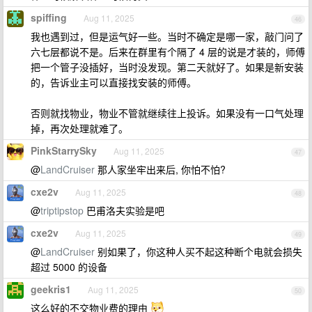
spiffing
Aug 11, 2025
46
我也遇到过，但是运气好一些。当时不确定是哪一家，敲门问了
六七层都说不是。后来在群里有个隔了 4 层的说是才装的，师傅
把一个管子没插好，当时没发现。第二天就好了。如果是新安装
的，告诉业主可以直接找安装的师傅。
否则就找物业，物业不管就继续往上投诉。如果没有一口气处理
掉，再次处理就难了。
PinkStarrySky
Aug 11, 2025
47
@
LandCruiser
那人家坐牢出来后, 你怕不怕?
cxe2v
Aug 11, 2025
48
@
triptipstop
巴甫洛夫实验是吧
cxe2v
Aug 11, 2025
49
@
LandCruiser
别如果了，你这种人买不起这种断个电就会损失
超过 5000 的设备
geekris1
Aug 11, 2025
50
这么好的不交物业费的理由