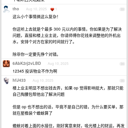
tho
Aug 10, 2025
1
33
这么小个事情搞这么复杂！
你这听上去就是个最多 300 元以内的事情，你如果是为了解决
问题，直接和楼上业主说，你请师傅你花钱来调整他的外机出
水，安排个对方在家的时间就行了。
除非你一定要先挣个对错。
6AbK2rj2vLBD
Aug 10, 2025
34
12345 投诉物业不作为啊
hfJ433
Aug 10, 2025
35
楼上业主明显不想出钱去弄，如果 op 觉得影响挺大，那就只能
自己掏腰包帮他出了解决问题
但是 op 也不想出的话，毕竟不是自己的错，为什么要买单，那
就在屋檐装个蟾蜍算了
蟾蜍对着上面的水接住，刚好寓意来财，吸光楼上的财运，再发