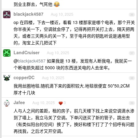
到业主群去，气死他
blackjack4587
Aug 10, 2025
36
op 在四楼，下去一楼近，看看 13 楼那家是哪个电表，那个开关
你半夜关一下，空调就会停了，记得再把开关打上去，隔天把两
天，或者三天两头的关一下，至于电井房的钥匙听说是通用型
的，淘宝上买几把试下
LandCruiser
Aug 10, 2025
37
@
blackjack4587
如果我是 13 楼，发现有人断我电，我就买一
个断电损失超过 5000 块的东西送关电的人去坐牢。
copperDC
Aug 10, 2025
38
我用丝圈地毯.随机滴下来的面积较大.地毯很便宜 50*50,2CM
厚才十几块
Jafee
Aug 10, 2025
3
39
人与人之间的差距，租的房子，前几天楼下找上来说空调滴水渗
到了墙上，我立马关了空调。下单闪送买了新的管子，跳出去
（有类似阳台的空间）换了下，换好和楼下打了了个招呼有问题
再找我，之后才又开空调。