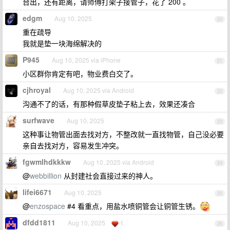
台出，还有距离，请师傅打架子接管子，花了 200 。
edgm
Aug 10, 2025
20
重在疏导
我就是垫一块海绵解决的
P945
Aug 10, 2025 via iPhone
21
小区群你肯定有吧，物业费白交了。
cjhroyal
Aug 10, 2025 via Android
22
沟通不了的话，有那种假草皮垫子粘上去，效果还凑合
surfwave
Aug 10, 2025
23
这种事让物管出面去找对方，不整改就一直找物管，自己没必要
亲自去找对方，容易发生冲突。
fgwmlhdkkkw
Aug 10, 2025 via Android
24
@
webbillion
从封建社会直接过来的神人。
lifei6671
Aug 10, 2025
25
@
enzospace
#4 看重点，用盐水喷铜管会让铜管生锈。
dfdd1811
Aug 10, 2025
1
26