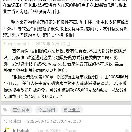
在空调正在滴水且按道理讲有人在家的时间点多次上楼敲门想与楼上
业主当面沟通, 但都没有人开门.
整体来看物业处理问题的积极性不高, 加上楼上业主脸皮超厚躲着
不处理, 导致这个问题拖了很久都还没有解决, 想问问 v 友们有没有处
理过类似问题的 v 友, 帮忙支个招, 谢谢
Supplement 1 · 2025 年 8 月 10 日
首先感谢v友们提的方案建议, 都有认真看, 不过大部分建议还是
从自身解决, 难道遇到这类问题最好的方式就是委曲求全吗? 唉. 此
外，发现这个帖子被不少v 友收藏, 看来深受其扰的不在少数. 最后,
补充个谷歌相关问题时发现的信息:
"根據香港法例第132章 《公眾衞生及市政條例》，由2025年8月
17日起， 任何人任由冷氣機滴水而對別人造成滋擾是違法， 若不遵
從妨擾事故通知及命令，可分別被罰款 25,000元及5萬元，以及分別
另加每日罰款450元 及600元。"
空调滴水
物业协调
楼上业主
75 replies
•
2025-08-15 12:37:04 +08:00
littiefish
Aug 10, 2025 via iPhone
1