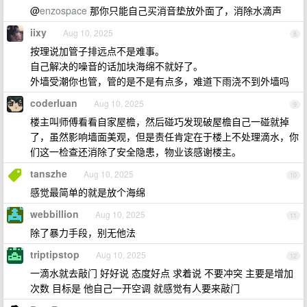
@
enzospace
那你只能自己买消音垫放外面了，消除水滴声
iixy
Aug 10, 2025
8
按理说加管子排远点不是难事。
自己解决的噪音的话加块海绵不就好了。
外墙受潮你也管，管的是不是有点多，难道下雨浇不到外墙吗
coderluan
Aug 10, 2025
9
楼主叫师傅看看自家屋檐，然后碰巧发现破屋檐自己一碰就掉
了，虽然影响墙面美观，但是责任肯定在于楼上不处理滴水，你
们这一检查还消除了安全隐患，物业该感谢楼主。
tanszhe
Aug 10, 2025
10
感觉最简单的就是放个海绵
webbillion
Aug 10, 2025
11
除了暴力手段，别无他法
triptipstop
Aug 10, 2025
12
一滴水就去敲门 好好说 态度好点 求着说 不要冲突 主要是增加
次数 目标是 他自己一开空调 就感觉有人要来敲门