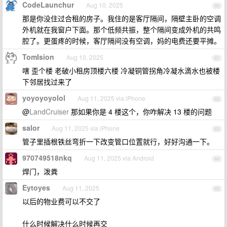
CodeLaunchur
Aug 10, 2025
40
那是你没住过合租的房子。我住的是客厅隔间，隔壁主卧的空调
外机就在我窗户下面。那个低频共振，整个隔间变成外机的共鸣
腔了。更蛋疼的时候，客厅隔间没有空调，妈的电费还要平摊。
TomIsion
Aug 10, 2025
41
嗐 歪个楼 老破小租房顶楼六楼 冷凝铜管拐角冷凝水滴水也被楼
下邻居找过来了
yoyoyoyolol
Aug 11, 2025 via iPhone
42
@
LandCruiser
那如果你是 4 楼这个，你咋解决 13 楼的问题
salor
Aug 11, 2025 via iPhone
43
管子里插根铁丝弯折一下改变管口位置就行，好好沟通一下。
970749518nkq
Aug 11, 2025 via Android
44
焊门，泼粪
Eytoyes
Aug 11, 2025
45
以后的物业费可以不交了
什么时候解决什么时候再交