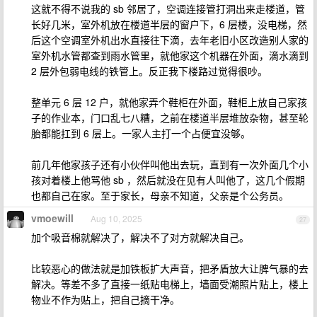
这就不得不说我的 sb 邻居了，空调连接管打洞出来走楼道，管
长好几米，室外机放在楼道半层的窗户下，6 层楼，没电梯，然
后这个空调室外机出水直接往下滴，去年老旧小区改造别人家的
室外机水管都查到雨水管里，就他家这个机器在外面，滴水滴到
2 层外包弱电线的铁管上。反正我下楼路过觉得很吵。
整单元 6 层 12 户，就他家弄个鞋柜在外面，鞋柜上放自己家孩
子的作业本，门口乱七八糟，之前在楼道半层堆放杂物，甚至轮
胎都能扛到 6 层上。一家人主打一个占便宜没够。
前几年他家孩子还有小伙伴叫他出去玩，直到有一次外面几个小
孩对着楼上他骂他 sb ，然后就没在见有人叫他了，这几个假期
也都自己在家。至于家长，母亲不知道，父亲是个公务员。
vmoewill
Aug 10, 2025
27
加个吸音棉就解决了，解决不了对方就解决自己。
比较恶心的做法就是加铁板扩大声音，把矛盾放大让脾气暴的去
解决。等差不多了直接一纸贴电梯上，墙面受潮照片贴上，楼上
物业不作为贴上，把自己摘干净。