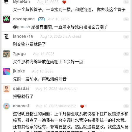
ByteRan
Aug 10, 2025
1
13
买一个超长管子，一直接到一楼，和他沟通， 你去装这个管子
enzospace
Aug 10, 2025
OP
14
@
gransh
屋檐有细裂, 一直滴水导致内墙墙面受潮了
lance6716
Aug 10, 2025 via Android
15
别交物业费就是了
7gugu
Aug 10, 2025
16
买个那种海绵垫放在雨棚上面会好一点
jkjoke
Aug 10, 2025
17
先刷一层防水，再粘海绵消音
daiisdai
Aug 10, 2025 via Android
18
报警就行了
chanssl
Aug 10, 2025 via Android
5
19
这很明显物业的问题，上个月物业联系我说楼下住户反馈渗水和
噪音，排查了一遍我有一台空调排水管没有接到统一的排水管。
还有其他家的也有，都需要整改，然后就追着整改。我这边从窗