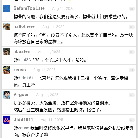
BeforeTooLate
Aug 11, 2025
51
物业的问题，我们这边只要有滴水，物业就上门要求整改的。
hallothere
Aug 11, 2025
52
这不简单吗，OP ，改变不了别人，还改变不了自己吗，放一块
海绵放在自己家的屋檐上。
libasten
Aug 11, 2025
53
@
hfJ433
#35 ，你真是个人才，哈哈。
zeuss
Aug 11, 2025
54
@
dfdd1811
北京吗？怎么跟我楼下二楼一个德行，空调走楼
道，真土鳖
Virgoer
Aug 11, 2025
55
拼多多搜索：大嘴金蟾。放在室外接他家的空调水。
然后在业主群里发图，感谢楼上的财，接住了。
dfdd1811
Aug 11, 2025
56
@
zeuss
我当时装修比他家早点，我爸来就说爸室外机管线走外
面，被我否决了😓