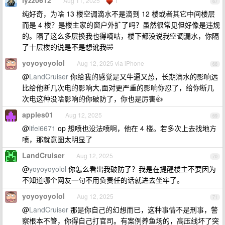
lyzz0612
Aug 11, 2025
1
67
纯好奇，为啥 13 楼空调滴水不是滴到 12 楼或者其它中间楼层
而是 4 楼？是楼主家的窗户外扩了吗？虽然很常见但好像是违规
的。隔了这么多层换我也得嘀咕，楼下都没说我空调漏水，你隔
了十层楼的说是不是想讹我🤣
yoyoyoyolol
Aug 12, 2025 via iPhone
68
@
LandCruiser
你给我的感觉是又牛逼又怂，长期滴水的影响远
比给他断几次电的影响大,面对更严重的影响你忍了，给你断几
次电这种没啥影响的你破防了，你也是厉害👍
apples01
Aug 12, 2025
69
@
lifei6671
op 想喷也没法喷啊，他在 4 楼。若多次上去找地方
喷，那就意图太明显了
LandCruiser
Aug 12, 2025
70
@
yoyoyoyolol
你怎么看出我破防了？我是在提醒楼主不要因为
不知道哪个网友一句不用负责任的话就进去坐牢了。
yoyoyoyolol
Aug 12, 2025
71
@
LandCruiser
那是你自己的幻想而已，这种事情不是刑事，警
察根本不管，你得自己打官司。有案例养鱼场的，高压线坏了突