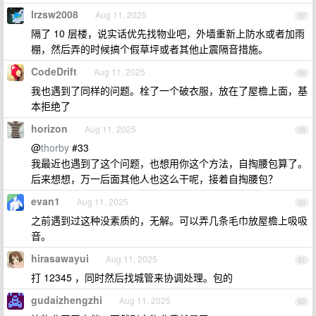
lrzsw2008
Aug 11, 2025
57
隔了 10 层楼，说实话优先找物业吧，外墙重新上防水或者加雨
棚，然后弄的时候搞个假草坪或者其他止震隔音措施。
CodeDrift
Aug 11, 2025
58
我也遇到了同样的问题。栓了一个破衣服，放在了屋檐上面，基
本拒绝了
horizon
Aug 11, 2025
59
@
thorby
#33
我最近也遇到了这个问题，也想用你这个方法，自掏腰包算了。
后来想想，万一后面其他人也这么干呢，接着自掏腰包？
evan1
Aug 11, 2025
60
之前遇到过这种没素质的，无解。可以弄几条毛巾放屋檐上吸吸
音。
hirasawayui
Aug 11, 2025
61
打 12345 ，同时然后找城管来协调处理。包的
gudaizhengzhi
Aug 11, 2025
62