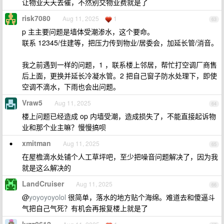
让物业天天去催，不然别交物业费就是了
risk7080
Aug 11, 2025
1
63
p 主主要问题是墙体受潮渗水，这个要命。
联系 12345/住建等，把压力传到物业/居委会，加延长管/消音。
我之前遇到一样的问题，1 ，联系楼上邻居，帮忙打空调厂商售
后上面，更换并延长冷凝水管。2 把自己窗子防水处理下，即使
空调不滴水，下雨也会出问题。
Vraw5
Aug 11, 2025
64
楼上问题已经造成 op 内墙受潮，造成损失了，不能直接起诉物
业和那个业主嘛？慢慢搞呗
xmitman
Aug 11, 2025
65
在屋檐滴水处铺个人工草坪吧，至少把噪音问题解决了，因为我
就是这么解决的
LandCruiser
Aug 11, 2025
66
@
yoyoyoyolol
很简单，落水的地方贴个海绵。难道去和傻逼斗
气把自己气死？有机会再报复楼上就是了