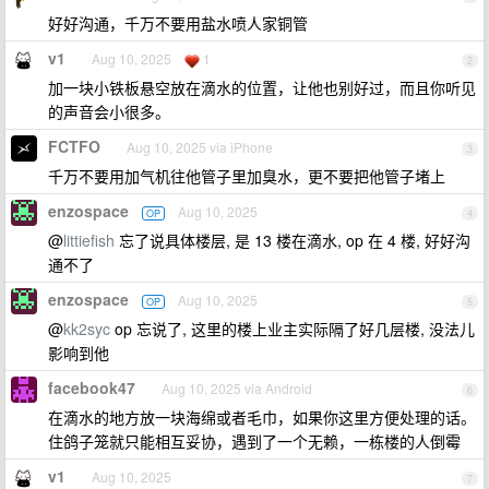
好好沟通，千万不要用盐水喷人家铜管
v1
Aug 10, 2025
1
2
加一块小铁板悬空放在滴水的位置，让他也别好过，而且你听见
的声音会小很多。
FCTFO
Aug 10, 2025 via iPhone
3
千万不要用加气机往他管子里加臭水，更不要把他管子堵上
enzospace
Aug 10, 2025
OP
4
@
littiefish
忘了说具体楼层, 是 13 楼在滴水, op 在 4 楼, 好好沟
通不了
enzospace
Aug 10, 2025
OP
5
@
kk2syc
op 忘说了, 这里的楼上业主实际隔了好几层楼, 没法儿
影响到他
facebook47
Aug 10, 2025 via Android
6
在滴水的地方放一块海绵或者毛巾，如果你这里方便处理的话。
住鸽子笼就只能相互妥协，遇到了一个无赖，一栋楼的人倒霉
v1
Aug 10, 2025
7