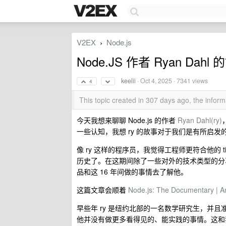
V2EX
Node.js
›
Node.JS 作者 Ryan Dahl
keelii
·
Oct 4, 2025
· 7341 views
4
This topic created in 307 days ago, the info
今天我想来聊聊 Node.js 的作者
Ryan Dahl(ry)
一些认知，我想 ry 的故事对于我们是有所启
像 ry 这样的程序员，我觉得工程师更符合他的 title
历史了。在这期间除了一些对外的技术类型的分
品和这 16 年间做的事情去了解他。
这篇文章会顺着
Node.js: The Documentary | An
早些年 ry 是纽约北部的一名数学研究生，并
他并没有做更多看得见的、能实践的事情。这和