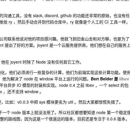
通工具，没有 slack, discord, github 的功能还非常的原始，也没有任
 ry ，然后手动合并到代码仓库中，ry 就像是个人工的 CI 工具一样，
经有很多公司联系他说对他的项目感兴趣。他就飞到旧金山去和对方聊，也是为了
nt 提出了好的方案。joyent 是一个云服务提供商，他们想在自己的服务
他在 joyent 时除了 Node 没有任何其它工作。
动化，他们必须进行一些复杂的计算，他们为前端实现这些计算功能。使
他为解决了 node 在 window 平台上运行的问题。
Bert Belder 是
libuv
平台异步 IO 模型的封装和实现。node 0.4 之前 libev ，一个 select 的包
 ，还不支持 window 。
如：v0.0.3 中把 sys 模块更名为 util 。然后大家都惊慌失措了。
，但是下一个 node 版本上就没法用了。所以社区都想要知道 node 第一个稳定
有完整的路线图，因为这是一个很遥远的版本，目前还是专注于 0.0.6 版本，