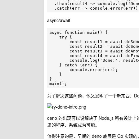
  .then(result4 => console.log('Done:', result4))

async/await
async function main() {

    try {

        const result1 = await doSomething();

        const result2 = await doSomethingElse(result1);

        const result3 = await doAnotherThing(result2);

        const result4 = await doFinalThing(result3);

        console.log('Done:', result4);

    } catch (err) {

        console.error(err);

    }

}

为了解决这些问题，他又发明了一个新东西：Deno - 
deno 的出现可以说解决了 Node.js 所有设计上的
肃的程序、系统成为可能。
值得注意的是，早期的 deno 底层是 Go 实现的