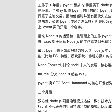
工作了 1 年后，joyent 想从 ry 手里买下 No
是坏事。当然 ry 知道 joyent 的目的的：j
同意了这笔交易，因为他当时并没有因此失去些什
意味着，如果 joyent 变坏会怎么样？但是因为 ry 
上 joyent 买的只是一个名字。
后来 Node.js 的运营和一些管理上的工作 joyen
来 Isaac 对于运营 Node.js 的工作感觉到无
最后 joyent 也不怎么把精力投入到 node.j
能（比如 ES6 特性、模块系统、协程方案）
Node Forward, 讨论 node 未来的发展，核
mikreal 分叉 node.js 起名 iojs 。
joyent 换 CEO Scott Hammond 与核心开发
三个月后
双方就 Node.js 项目治理模式达成一致：
行，而不代表任何组织特殊利益的模式。io.js 成
险之中。