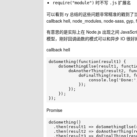
时不写
扩展名
require("module")
.js
可以看到 ry 总结的这些问题非常精准的戳到了当
callback hell, node_modules, node-sass, gyp, f
有意思的是实际上在 Node.js 出现之间 JavaS
模型，刚好回调函数的模式可以和异步 IO 很
callback hell
doSomething(function(result1) {

    doSomethingElse(result1, function(result2) {

        doAnotherThing(result2, function(result3) {

            doFinalThing(result3, function(result4) {

                console.log('Done:', result4);

            });

        });

    });

Promise
doSomething()

  .then(result1 => doSomethingElse(result1))

  .then(result2 => doAnotherThing(result2))

  .then(result3 => doFinalThing(result3))
