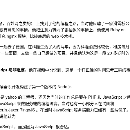
的黄页网站，百姓网之类的） 上找到了他的编程之路，当时他应聘了一家滑雪板公
有意思的事情。他把注意力转向了更抽象的事情上，他使用 Ruby on
 nginx 模块，比较底层的 web 技术栈。
一起去了德国，在科隆生活了大约两年，因为科隆消费比较低，租房每月
考一些事情，去做一些自己想做的项目。并且他认为这是一段 20 多岁时的
cript 与非阻塞
。他在视频中也说到：这是一个在正确的时间思考正确的
时候全职开发构建了第一个版本的 Node.js
是 yahoo 的工程师，还因为当时的工作总是要在 PHP 和 JavaScript 之
aScript 来做服务端的编程语言。当时也有一小部分人在试图将
.js,Jaxer,RingoJS 。在当时 JavaScript 服务端能力已经有一些端倪了
r 说他认为
aScript ，而是因为 JavaScript 很合适。