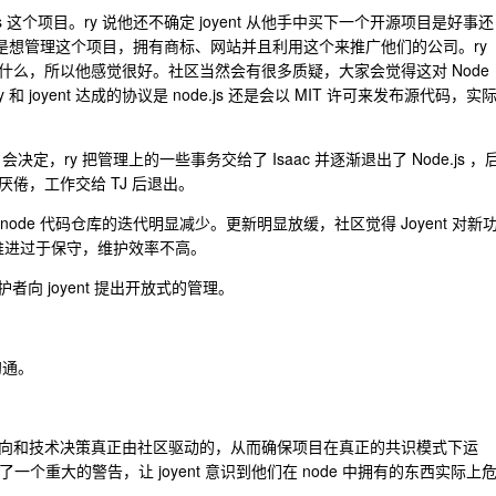
de.js 这个项目。ry 说他还不确定 joyent 从他手中买下一个开源项目是好事还
oyent 是想管理这个项目，拥有商标、网站并且利用这个来推广他们的公司。ry
么，所以他感觉很好。社区当然会有很多质疑，大家会觉得这对 Node
和 joyent 达成的协议是 node.js 还是会以 MIT 许可来发布源代码，实
t 会决定，ry 把管理上的一些事务交给了 Isaac 并逐渐退出了 Node.js ，
聊和厌倦，工作交给 TJ 后退出。
s 中，node 代码仓库的迭代明显减少。更新明显放缓，社区觉得 Joyent 对新
的推进过于保守，维护效率不高。
心维护者向 joyent 提出开放式的管理。
者沟通。
技术方向和技术决策真正由社区驱动的，从而确保项目在真正的共识模式下运
了一个重大的警告，让 joyent 意识到他们在 node 中拥有的东西实际上