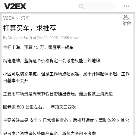
V2EX
汽车
›
打算买车，求推荐
By
Vanquish5419
at Oct 23, 2025 · 9355 views
坐标上海，预算 15 万，家庭第一辆车
纯电送牌，蓝牌这个价格肯定不会考虑只能上外地牌
小区可以装充电桩，但是工作地点陆家嘴，属于开得起停不起，工作
日基本不会开
主要用车场景是周末节假日带娃出去玩，最远也就上海周边
回老家 500 公里左右，一年顶天三四次
主要关注点是 安全 > 日常维护省心 > 后排舒适度 > 驾驶体验 > 其它
只考虑合资或者传统国产车企，新势力全部不考虑