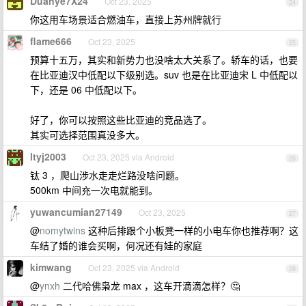
Duanye7X24
Oct 23, 2025
24
你这用车场景适合燃油车，直接上苏州牌就行
flame666
Oct 23, 2025
25
预算十五万，其实和新势力也没啥太大关系了。轿车的话，也要
在比亚迪汉中低配以下级别选。suv 也是在比亚迪宋 L 中低配以
下，还是 06 中低配以下。
好了，你可以按照这些比亚迪的竞品选了。
其实可选择范围真没多大。
ltyj2003
Oct 23, 2025 via Android
26
钛 3 ，爬山涉水走走烂路没啥问题。
500km 中间充一次电就能到。
yuwancumian27149
Oct 23, 2025
27
@
nomytwins
这种后排跟个小板凳一样的小电车你也推荐啊？这
车结了婚的谁会买啊，何况还有娃的家庭
kimwang
Oct 23, 2025 via Android
28
@
ynxh
二代哈佛枭龙 max ，这车开滴滴怎样？🤔