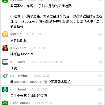
韭菜圣体。车牌+二手油车是你的最佳选择。
不过也可以换个思路，你老婆会开车的话，你送辆欧拉好猫或者
纯电 mini cooper 。提前规划好充电路线 500 公里也就冲一次电
的事情😁
leoSup
Oct 23, 2025
41
尚界低配版
qiuyun8m
Oct 23, 2025
42
特斯拉 Model 3
ohmyzsh
Oct 23, 2025 via Android
43
飞度
nomytwins
Oct 23, 2025
44
@
yuwancumian27149
这个预算确实尴尬
ghm2mail
Oct 23, 2025
45
二手小米苏 7.掉过轮毂的
LandCruiser
Oct 23, 2025
46