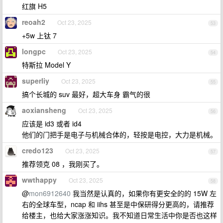
红旗 H5
reoah2
Oct 23, 2025
53
+5w 上钛 7
longpc
Oct 23, 2025
54
特斯拉 Model Y
superliy
Oct 23, 2025
55
搞个长城的 suv 最好，超大车身 霸气的很
aoxiansheng
Oct 23, 2025
56
应该是 id3 或者 id4
他们的门把手是电子与机械合体的，轻按是电控，大力是机械。
credo123
Oct 23, 2025
57
推荐领克 08 ，我刚买了。
wwthappy
Oct 23, 2025
58
@
mon6912640
我当然是认真的，如果你有更安全的的 15W 左
右的全球车型，ncap 和 iihs 甚至是中保研得分更高的，请推荐
给楼主，也给大家涨涨知识。我不知道日常生活中你是否也这样