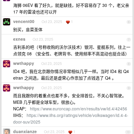
海狮 06EV 看了好久，就是缺钱，好不容易存了 30 个，老父亲
17 年的雷凌也还可以开
vencent00
Oct 23, 2025
1
6
别买，韭菜圣体
exnes
Oct 23, 2025
7
吉利系的吧（号称收购的沃尔沃技术）银河、星舰系列，往上一
点领克 08 （安全性、老牌背书、使用频率不高混动也挺合适）
wwthappy
Oct 23, 2025
8
ID4 吧，我在北京跟你情况非常相似几乎一样。当时 ID4 和 Q4
etran 之间选，最后还是虚荣心作祟加了点钱选了 Q4 。
wwthappy
Oct 23, 2025
9
而且我跟你的着重点也差不多，安全排首位，不关心智驾驶。
MEB 几乎都是全球车型，很放心。
NCAP：
https://www.euroncap.com/en/results/vw/id.4/42456
IIHS：
https://www.iihs.org/ratings/vehicle/volkswagen/id.4-4-
door-suv/2025
duanxianze
Oct 23, 2025
1
10