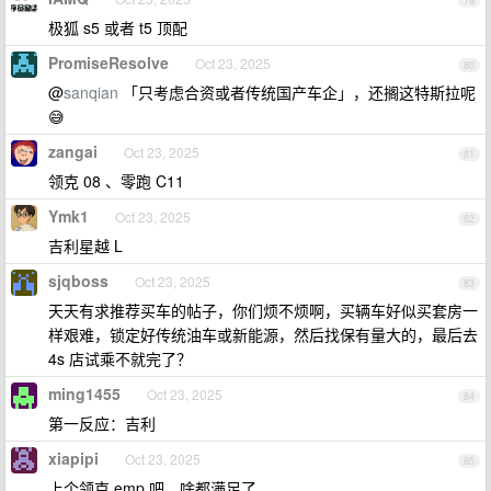
79
极狐 s5 或者 t5 顶配
PromiseResolve
Oct 23, 2025
80
@
sanqian
「只考虑合资或者传统国产车企」，还搁这特斯拉呢
😅
zangai
Oct 23, 2025
81
领克 08 、零跑 C11
Ymk1
Oct 23, 2025
82
吉利星越 L
sjqboss
Oct 23, 2025
83
天天有求推荐买车的帖子，你们烦不烦啊，买辆车好似买套房一
样艰难，锁定好传统油车或新能源，然后找保有量大的，最后去
4s 店试乘不就完了？
ming1455
Oct 23, 2025
84
第一反应：吉利
xiapipi
Oct 23, 2025
85
上个领克 emp 吧。啥都满足了。