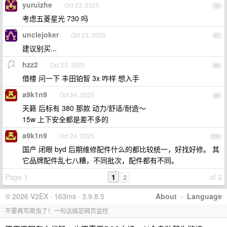
yuruizhe
Oct 23, 2025
96
考虑五菱星光 730 吗
unclejoker
Oct 23, 2025
97
建议别买...
hzz2
Oct 23, 2025
98
借楼 问一下 丰田铂智 3x 咋样 想入手
a9k1n9
Oct 24, 2025
99
天籁 后标有 380 那款 动力/舒适/耐造～
15w 上下安全都是差不多的
a9k1n9
Oct 24, 2025
100
国产 闭眼 byd 后期维修配件什么的都比较统一，好找好修。 其
它品牌配件乱七八糟，不同批次，配件都有不同。
Page 1
1
of 2
2
© 2026 V2EX · 163ms · 3.9.8.5
About
·
Language
不要再写爬虫了！一句话搞定网页监控