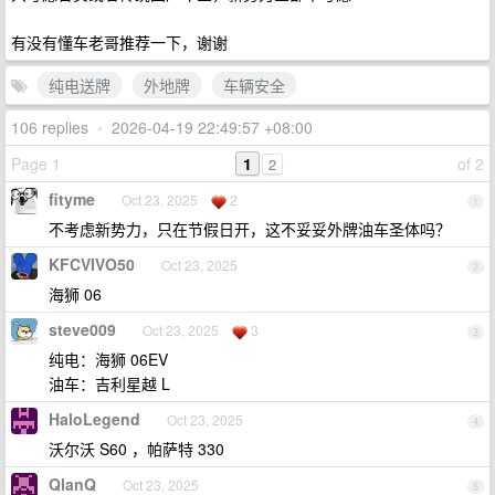
有没有懂车老哥推荐一下，谢谢
纯电送牌
外地牌
车辆安全
106 replies
•
2026-04-19 22:49:57 +08:00
Page 1
1
of 2
2
fityme
Oct 23, 2025
2
1
不考虑新势力，只在节假日开，这不妥妥外牌油车圣体吗？
KFCVIVO50
Oct 23, 2025
2
海狮 06
steve009
Oct 23, 2025
3
3
纯电：海狮 06EV
油车：吉利星越 L
HaloLegend
Oct 23, 2025
4
沃尔沃 S60 ，帕萨特 330
QlanQ
Oct 23, 2025
5