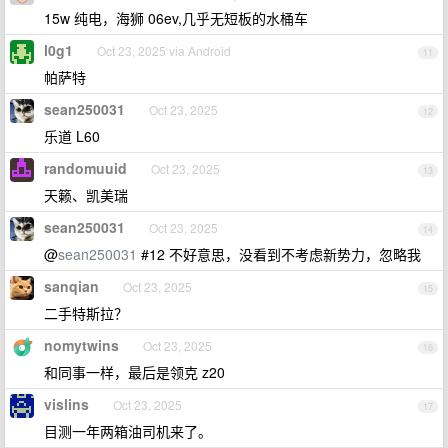
15w 纯电，海狮 06ev,几乎无短板的水桶车
l0g1
Oct 23, 2025 via Android
11
帕萨特
sean250031
Oct 23, 2025
12
乐道 L60
randomuuid
Oct 23, 2025
13
天籁、凯美瑞
sean250031
Oct 23, 2025
14
@
sean250031
#12 不好意思，没看到不考虑新势力，忽略我
sanqian
Oct 23, 2025
15
二手特斯拉？
nomytwins
Oct 23, 2025
16
和同事一样，最后是领克 z20
vislins
Oct 23, 2025
17
目测一年两箱油司机来了。