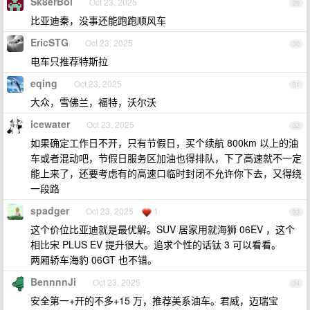
Sk8erBoi
Oct 23, 2025
29
比亚迪秦，没事还能跑跑顺风车
EricSTG
Oct 23, 2025
30
电车只推荐特斯拉
eqing
Oct 23, 2025
31
大众，雪佛兰，福特，沃尔沃
icewater
Oct 23, 2025
32
如果确定工作日不开，只有节假日，买个续航 800km 以上的油
车或者混动吧，节假日服务区加油也得排队，下了高速就不一定
能上来了，还要考虑有的高速口临时封闭不允许你下去，又得绕
一段路
spadger
Oct 23, 2025
1
33
这个价位比亚迪就是最优解。SUV 居家用就海狮 06EV ，这个
相比宋 PLUS EV 提升很大。追求个性的话钛 3 可以看看。
两厢轿车海豹 06GT 也不错。
BennnnJi
Oct 23, 2025
34
安全第一+开的不多+15 万，推荐美系油车。君威，迈瑞宝