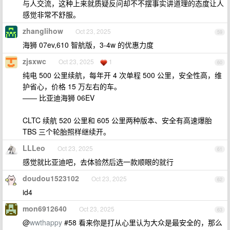
与人交流，这种上来就质疑反问却不不摆事实讲道理的态度让人
感觉非常不舒服。
zhanglihow
Oct 23, 2025
59
海狮 07ev,610 智航版，3-4w 的优惠力度
zjsxwc
Oct 23, 2025
1
60
纯电 500 公里续航，每年开 4 次单程 500 公里，安全性高，维
护省心，价格 15 万左右的车。
—— 比亚迪海狮 06EV
CLTC 续航 520 公里和 605 公里两种版本、安全有高速爆胎
TBS 三个轮胎照样继续开。
LLLeo
Oct 23, 2025
61
感觉就比亚迪吧，去体验然后选一款顺眼的就行
doudou1523102
Oct 23, 2025
62
id4
mon6912640
Oct 23, 2025
63
@
wwthappy
#58 看来你是打从心里认为大众是最安全的，那么