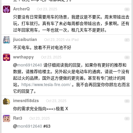
ArcherQ
Oct 23, 2025
86
只要没有日常需要用车的场景，我建议是不要买。周末带娃出去
玩，打车就行。真有车了未必每周都会带娃出去，多累啊。还有
过年回家用车，一年也就一次，租几天车不是更好。
jiucaibutian
Oct 23, 2025 via iPad
87
不买电车。放着不开对电池不好
wwthappy
Oct 23, 2025
88
@
mon6912640
请仔细阅读我的回复，如果你有更好的推荐和
数据，请推荐给楼主。另外起火是电动车的通病，请说一个没有
起过火的品牌，国外这方便做的更完善。甚至有专门统计的网
站，
https://www.tesla-fire.com/
。我不会再回复你你顾左右而言
它的回复了。
imesrdfi8dzs
Oct 23, 2025
89
你的需求完全指向===>极氪 X
Rat3
Oct 23, 2025
90
@
mon6912640
#63