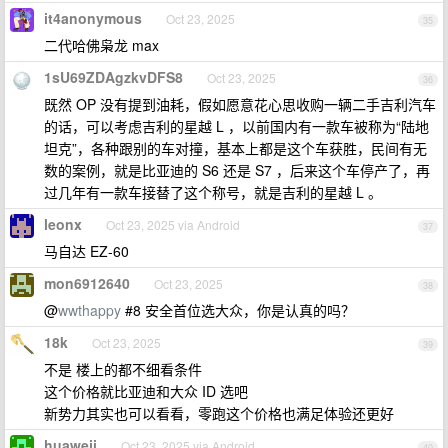
it4anonymous
Oct 23, 2025
35
二代哈佛枭龙 max
1sU69ZDAgzkvDFS8
Oct 23, 2025
36
既然 OP 没有提到油耗，假如愿意花心思收购一辆二手吉利汽车
的话，可以考虑吉利的星越 L ，以前国内有一款车被称为“陆地
坦克”，各种跟别的车对撞，基本上都是这个车获胜，民间有无
数的案例，就是比亚迪的 S6 还是 S7 ，后来这个车停产了，再
过几年有一款车接替了这个称号，就是吉利的星越 L 。
leonx
Oct 23, 2025 via Android
37
马自达 EZ-60
mon6912640
Oct 23, 2025
38
@
wwthappy
#8 安全首位选大众，你是认真的吗？
18k
Oct 23, 2025
39
不是 楼上的都不细看条件
这个价格就比亚迪和大众 ID 选吧
新势力其实也可以看看，零跑这个价格也满足体验还更好
huaweii
Oct 23, 2025 via Android
40