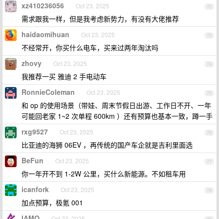
xz410236056
Oct 23, 2025
72
需求跟我一样，但是我考虑新势力，有没有大佬推荐
haidaomihuan
Oct 23, 2025
73
不经常开，你买什么电车，买来过两年淘汰吗
zhovy
Oct 23, 2025
74
我推荐一买 雅迪 2 手电动车
RonnieColeman
Oct 23, 2025
75
和 op 的使用场景（带娃、周末节假日出游、工作日不开、一年
可能回老家 1~2 次单程 600km ）还有预算也基本一致，蹲一手
rxg9527
Oct 23, 2025
76
比亚迪的海狮 06EV ，再传统的国产车企就是吉利里面选
BeFun
Oct 23, 2025
77
你一年开不到 1-2W 公里，买什么新能源。不如租车用
icanfork
Oct 23, 2025
78
加点预算，极氪 001
IAMQ
Oct 23, 2025