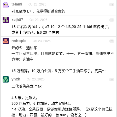
telami
Oct 23, 2025
18
别克至境 L7 ，我觉得挺适合你的
xajh87
Oct 23, 2025
19
18 左右以内 id4 ，小点 10-12 个 id3,20-25 个 id6 够传统了。
或者上汽智己，ls6 20 个左右
redtopic
Oct 23, 2025
20
开的少：选油车
一年回家三四次，目测就是春节、十一、五一假期。高速充电不
方便：选油车
15 万预算，10 万拍个牌，5 万买个二手油车练手，完美～
ynxh
Oct 23, 2025
21
二代哈佛枭龙 max
4.8 米，足够大。
300 匹马力，6 秒加速，动力足够猛。
hi4 混动，全系四驱，足够你周边烂路郊游。（这是这个价位操
控，动力，四驱，最好的一台 suv ，没有之一）