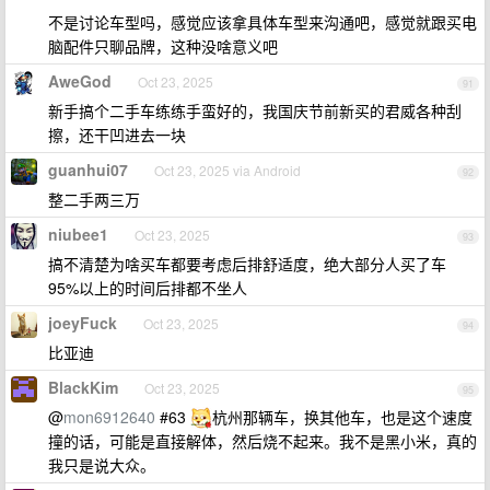
不是讨论车型吗，感觉应该拿具体车型来沟通吧，感觉就跟买电
脑配件只聊品牌，这种没啥意义吧
AweGod
Oct 23, 2025
91
新手搞个二手车练练手蛮好的，我国庆节前新买的君威各种刮
擦，还干凹进去一块
guanhui07
Oct 23, 2025 via Android
92
整二手两三万
niubee1
Oct 23, 2025
93
搞不清楚为啥买车都要考虑后排舒适度，绝大部分人买了车
95%以上的时间后排都不坐人
joeyFuck
Oct 23, 2025
94
比亚迪
BlackKim
Oct 23, 2025
95
@
mon6912640
#63
杭州那辆车，换其他车，也是这个速度
撞的话，可能是直接解体，然后烧不起来。我不是黑小米，真的
我只是说大众。