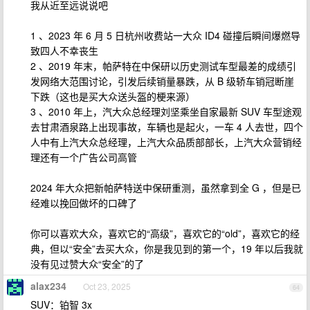
我从近至远说说吧
1 、2023 年 6 月 5 日杭州收费站一大众 ID4 碰撞后瞬间爆燃导
致四人不幸丧生
2 、2019 年末，帕萨特在中保研以历史测试车型最差的成绩引
发网络大范围讨论，引发后续销量暴跌，从 B 级轿车销冠断崖
下跌（这也是买大众送头盔的梗来源）
3 、2010 年上，汽大众总经理刘坚乘坐自家最新 SUV 车型途观
去甘肃酒泉路上出现事故，车辆也是起火，一车 4 人去世，四个
人中有上汽大众总经理，上汽大众品质部部长，上汽大众营销经
理还有一个广告公司高管
2024 年大众把新帕萨特送中保研重测，虽然拿到全 G ，但是已
经难以挽回做坏的口碑了
你可以喜欢大众，喜欢它的“高级”，喜欢它的“old”，喜欢它的经
典，但以“安全”去买大众，你是我见到的第一个，19 年以后我就
没有见过赞大众“安全”的了
alax234
Oct 23, 2025
64
SUV：铂智 3x