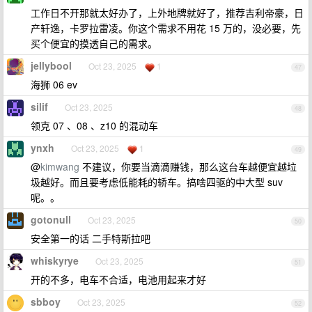
工作日不开那就太好办了，上外地牌就好了，推荐吉利帝豪，日
产轩逸，卡罗拉雷凌。你这个需求不用花 15 万的，没必要，先
买个便宜的摸透自己的需求。
jellybool
Oct 23, 2025
1
47
海狮 06 ev
silif
Oct 23, 2025
48
领克 07 、08 、z10 的混动车
ynxh
Oct 23, 2025
1
49
@
kimwang
不建议，你要当滴滴赚钱，那么这台车越便宜越垃
圾越好。而且要考虑低能耗的轿车。搞啥四驱的中大型 suv
呢。。
gotonull
Oct 23, 2025
50
安全第一的话 二手特斯拉吧
whiskyrye
Oct 23, 2025
51
开的不多，电车不合适，电池用起来才好
sbboy
Oct 23, 2025
52