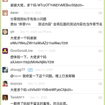
谢谢大佬，求个码 MTczOTY4MjYxMEBxcS5jb20=
darer
Dec 11, 2025
49
分章规则似乎有些小问题
类似 “序章\r\n 测试内容” 会将后面的测试内容也当作章节名
yir
Dec 11, 2025 via iPhone
50
大佬求一个码谢谢
eWluYW4uZW1haWxAZ21haWwuY29t
GooGoodLive
Dec 11, 2025
51
想体验一下，大佬求个码
aXJvbm1hbjIzM0AxNjMuY29t
zhoujg77
Dec 11, 2025
OP
52
@
darer
我修复一下这个问题。楼上已发邮箱
suyuyu
Dec 11, 2025
53
大佬求个码 c3V5dXl1Y0BnbWFpbC5jb20=
Tarek911
Dec 11, 2025
54
一群用了码却不留言的畜牲，司马玩意。