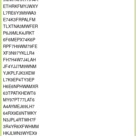
ETHRKFMYJWXY
L7RE6Y3M9WA3
E74K3FRPALFM
TLXTNA3MWFER
P6J9MLK4JRKT
6F6MEPX74K6P
RPF7H9WM79FE
XF3N97YKLLR4
FH7H4W7J4LAH
JF4YJJ7M9WNM
YJKPLFJK3XEW
L7K9EP4TY3EP
H6E6NPHWAMXR
63TPATKHEWT6
MY97PT77LAT6
A4AYMEJ69LH7
64RX9E6NTWKY
N3JPL4RTWH7F
3R4YR6XFWHMM
HKJLWN3WYEX9