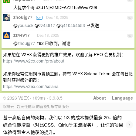
大佬求个码 d3d1NjE2MDFAZ21haWwuY29t
zhoujg77
Dec 18, 2025
OP
62
@
yousuck
@
zz44917
@
q410454553
已发送
zz44917
Dec 18, 2025
63
@
zhoujg77
#62 已收到，谢谢
如果想在 V2EX 获得更好的推广效果，欢迎了解 PRO 会员机制：
https://www.v2ex.com/pro/about
如果你经常使用铜币置顶主题，持有 V2EX Solana Token 会在每日签
到时获得额外铜币：
https://www.v2ex.com/solana
© 2026 V2EX · 109ms · 3.9.8.5
About
·
Language
缤纷云 - 超高性能🚀 的智能对象存储服务
基于高度自研的架构，我们以 1/3 的成本提供最多 20+ 倍的
›
综合性能增益（对比OSS、Qiniu等主流服务），让你的项目
体验得到令人艳羡的提升。