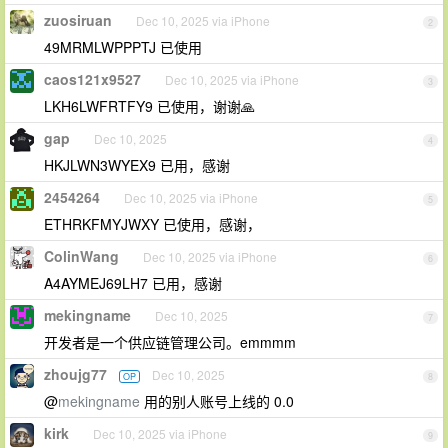
zuosiruan
Dec 10, 2025 via iPhone
2
49MRMLWPPPTJ 已使用
caos121x9527
Dec 10, 2025 via iPhone
3
LKH6LWFRTFY9 已使用，谢谢🙏
gap
Dec 10, 2025
4
HKJLWN3WYEX9 已用，感谢
2454264
Dec 10, 2025 via iPhone
5
ETHRKFMYJWXY 已使用，感谢，
ColinWang
Dec 10, 2025 via iPhone
6
A4AYMEJ69LH7 已用，感谢
mekingname
Dec 10, 2025
7
开发者是一个供应链管理公司。emmmm
zhoujg77
Dec 10, 2025
OP
8
@
mekingname
用的别人账号上线的 0.0
kirk
Dec 10, 2025 via iPhone
9