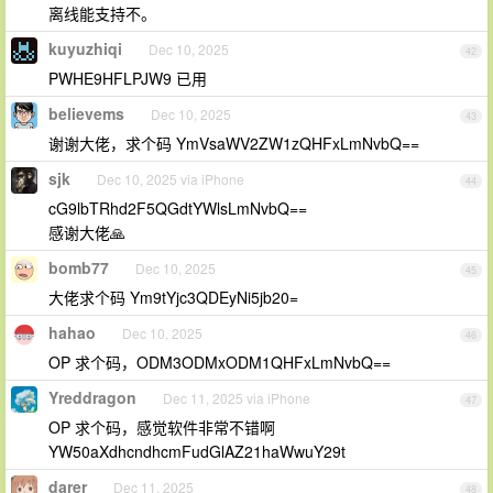
离线能支持不。
kuyuzhiqi
Dec 10, 2025
42
PWHE9HFLPJW9 已用
believems
Dec 10, 2025
43
谢谢大佬，求个码 YmVsaWV2ZW1zQHFxLmNvbQ==
sjk
Dec 10, 2025 via iPhone
44
cG9lbTRhd2F5QGdtYWlsLmNvbQ==
感谢大佬🙏
bomb77
Dec 10, 2025
45
大佬求个码 Ym9tYjc3QDEyNi5jb20=
hahao
Dec 10, 2025
46
OP 求个码，ODM3ODMxODM1QHFxLmNvbQ==
Yreddragon
Dec 11, 2025 via iPhone
47
OP 求个码，感觉软件非常不错啊
YW50aXdhcndhcmFudGlAZ21haWwuY29t
darer
Dec 11, 2025
48