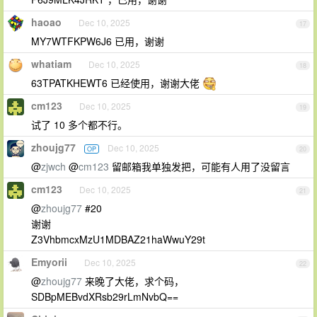
haoao
Dec 10, 2025
17
MY7WTFKPW6J6 已用，谢谢
whatiam
Dec 10, 2025
18
63TPATKHEWT6 已经使用，谢谢大佬
cm123
Dec 10, 2025
19
试了 10 多个都不行。
zhoujg77
Dec 10, 2025
OP
20
@
zjwch
@
cm123
留邮箱我单独发把，可能有人用了没留言
cm123
Dec 10, 2025
21
@
zhoujg77
#20
谢谢
Z3VhbmcxMzU1MDBAZ21haWwuY29t
Emyorii
Dec 10, 2025
22
@
zhoujg77
来晚了大佬，求个码，
SDBpMEBvdXRsb29rLmNvbQ==