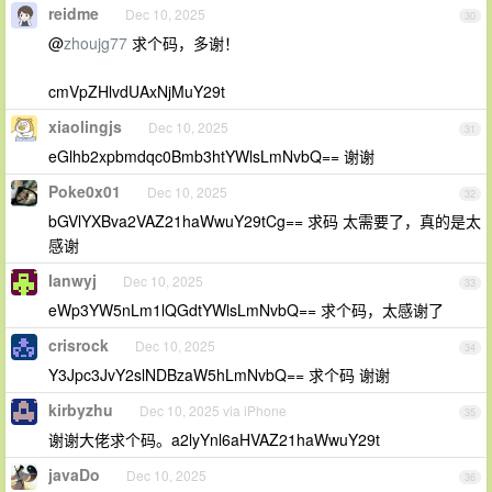
reidme
Dec 10, 2025
30
@
zhoujg77
求个码，多谢！
cmVpZHlvdUAxNjMuY29t
xiaolingjs
Dec 10, 2025
31
eGlhb2xpbmdqc0Bmb3htYWlsLmNvbQ== 谢谢
Poke0x01
Dec 10, 2025
32
bGVlYXBva2VAZ21haWwuY29tCg== 求码 太需要了，真的是太
感谢
Ianwyj
Dec 10, 2025
33
eWp3YW5nLm1lQGdtYWlsLmNvbQ== 求个码，太感谢了
crisrock
Dec 10, 2025
34
Y3Jpc3JvY2slNDBzaW5hLmNvbQ== 求个码 谢谢
kirbyzhu
Dec 10, 2025 via iPhone
35
谢谢大佬求个码。a2lyYnl6aHVAZ21haWwuY29t
javaDo
Dec 10, 2025
36