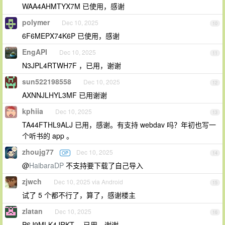
WAA4AHMTYX7M 已使用，感谢
polymer
Dec 10, 2025
10
6F6MEPX74K6P 已使用，感谢
EngAPI
Dec 10, 2025
11
N3JPL4RTWH7F ，已用，谢谢
sun522198558
Dec 10, 2025
12
AXNNJLHYL3MF 已用谢谢
kphiia
Dec 10, 2025
13
TA44FTHL9ALJ 已用，感谢。有支持 webdav 吗？年初也写一
个听书的 app 。
zhoujg77
Dec 10, 2025
OP
14
@
HaibaraDP
不支持要下载了自己导入
zjwch
Dec 10, 2025 via Android
15
试了 5 个都不行了，算了，感谢楼主
zlatan
Dec 10, 2025
16
P6J9MLK4JRKT ，已用，谢谢