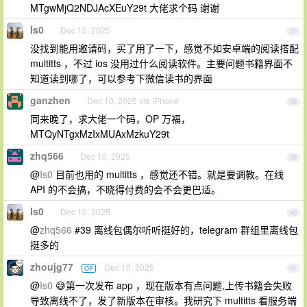
MTgwMjQ2NDJAcXEuY29t 大佬求个码 谢谢
Is0
Dec 10, 2025
37
没找到能用邀请码，买了用了一下，感觉不如安卓端的阅读搭配
multitts ，不过 ios 没用过什么阅读软件。主要问题书籍界面不
知道读到哪了，可以参考下微信读书的界面
ganzhen
Dec 10, 2025 via iPhone
38
同来晚了，求大佬一个码，OP 万福，
MTQyNTgxMzIxMUAxMzkuY29t
zhq566
Dec 10, 2025
39
@
Is0
目前也用的 multitts ，感觉还不错。就是要调教。在线
API 的不会搞，不晓得付费的会不会更巴适。
Is0
Dec 10, 2025
40
@
zhq566
#39 离线包偶尔听听挺好的，telegram 群组里离线包
挺多的
zhoujg77
Dec 10, 2025
OP
41
@
Is0
😅第一次发布 app ，现在版本有点问题,上传书籍会失败
导致离线不了，发了新版本在审核。我研究下 multitts 看服务端