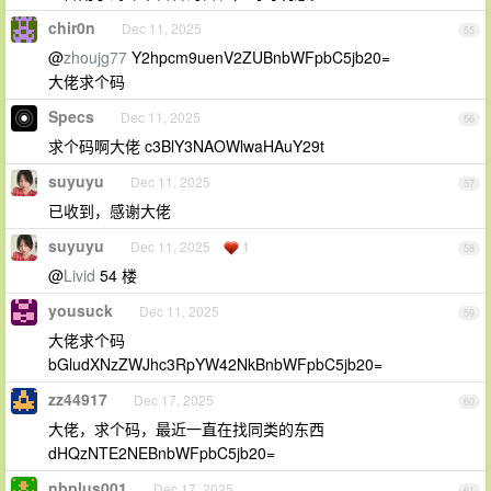
chir0n
Dec 11, 2025
55
@
zhoujg77
Y2hpcm9uenV2ZUBnbWFpbC5jb20=
大佬求个码
Specs
Dec 11, 2025
56
求个码啊大佬 c3BlY3NAOWlwaHAuY29t
suyuyu
Dec 11, 2025
57
已收到，感谢大佬
suyuyu
Dec 11, 2025
1
58
@
Livid
54 楼
yousuck
Dec 11, 2025
59
大佬求个码
bGludXNzZWJhc3RpYW42NkBnbWFpbC5jb20=
zz44917
Dec 17, 2025
60
大佬，求个码，最近一直在找同类的东西
dHQzNTE2NEBnbWFpbC5jb20=
nbplus001
Dec 17, 2025
61