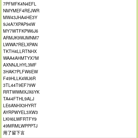
7PFMFK4N4EFL
NMYMEF4REJWR
MW43JHA4HE3Y
9J4A7XPAP94W
MY7WTFKPW6J6
ARMJK9WJMNM7
LWWA7RELXPAN
TKTH4LLRTNHX
WAA4AHMTYX7M
AXNNJLHYL3MF
3HAK7PLFW6EW
F49HLLK4WJ6R
3TL44T9EF79W
RRTWWMXJX6YK
TA44FTHL9ALJ
LE6ANHX3HYRT
AYRPWYEL3XW3
LKH6LWFRTFY9
49MRMLWPPPTJ
用了留下言