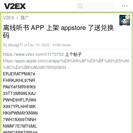
V2EX
推广
›
离线听书 APP 上架 appstore 了送兑换
码
By
zhoujg77
at Dec 10, 2025 · 4198 views
https://www.v2ex.com/t/1170702
上个帖子
https://apps.apple.com/us/app/%E9%9A%8F%E5%BF%83%E5%90
%AC%E4%B9%A6/id6755520834
ERJERATPMA74
FHRKJKHL97NR
PA6Y4FMRHHK9
33TT3MNWLKAJ
PWHE9HFLPJW9
X997YPLHHFWK
HK9PWMAYXNW6
7WH7AX69TNNH
NWAF7E7MT6ML
9MW7ARKTRR4H