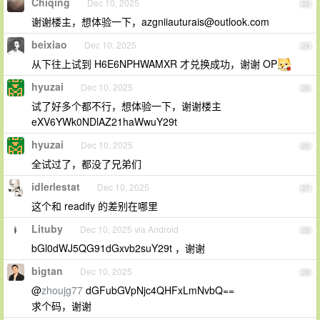
Chiqing
Dec 10, 2025
23
谢谢楼主，想体验一下，
azgniiauturais@outlook.com
beixiao
Dec 10, 2025
24
从下往上试到 H6E6NPHWAMXR 才兑换成功，谢谢 OP
hyuzai
Dec 10, 2025
25
试了好多个都不行，想体验一下，谢谢楼主
eXV6YWk0NDlAZ21haWwuY29t
hyuzai
Dec 10, 2025
26
全试过了，都没了兄弟们
idlerlestat
Dec 10, 2025
27
这个和 readify 的差别在哪里
Lituby
Dec 10, 2025 via Android
28
bGl0dWJ5QG91dGxvb2suY29t ，谢谢
bigtan
Dec 10, 2025
29
@
zhoujg77
dGFubGVpNjc4QHFxLmNvbQ==
求个码，谢谢