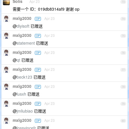
Solis
Apr 23
73
需要一个 ID：019db8314af9 谢谢 op
mxlg2030
Apr 23
OP
74
@
diyisoft
已赠送
mxlg2030
Apr 23
OP
75
@
statement
已赠送
mxlg2030
Apr 23
OP
76
@
qt
已赠送
mxlg2030
Apr 23
OP
77
@
beck123
已赠送
mxlg2030
Apr 23
OP
78
@
lusxh
已赠送
mxlg2030
Apr 23
OP
79
@
jmliubiao
已赠送
mxlg2030
Apr 23
OP
80
@
lossvincefr
已赠送