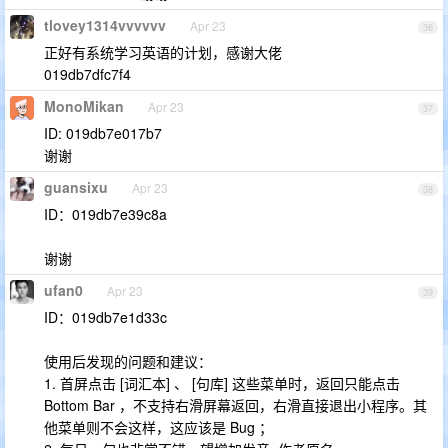
tlovey1314vvvvvv
Apr 23
36
正好有系统学习英语的计划，感谢大佬
019db7dfc7f4
MonoMikan
Apr 23
37
ID: 019db7e017b7
谢谢
guansixu
Apr 23
38
ID：019db7e39c8a
谢谢
ufan0
Apr 23
39
ID：019db7e1d33c
使用后发现的问题和建议：
1. 首屏点击 [词汇本] 、 [句库] 这些菜单时，返回只能点击
Bottom Bar ，不支持右滑屏幕返回，右滑直接退出小程序。其
他菜单则不会这样，这应该是 Bug ；