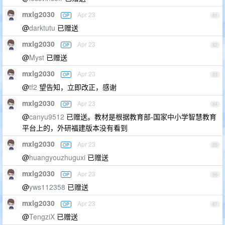
mxlg2030
Apr 23
OP
81
@
darktutu
已赠送
mxlg2030
Apr 23
OP
82
@
Myst
已赠送
mxlg2030
Apr 23
OP
83
@
tf2
望告知，立即改正，感谢
mxlg2030
Apr 23
OP
84
@
canyu9512
已赠送。教材是根据教育部-国家中小学智慧教育
平台上的，外研福建版本没有看到
mxlg2030
Apr 23
OP
85
@
huangyouzhuguxi
已赠送
mxlg2030
Apr 23
OP
86
@
yws112358
已赠送
mxlg2030
Apr 23
OP
87
@
TengziX
已赠送