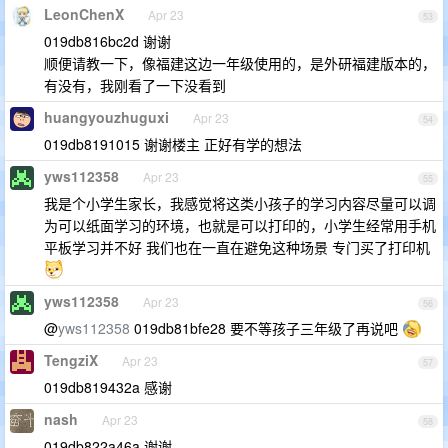
LeonChenX
Apr 23
53
019db816bc2d 谢谢
顺便请教一下，像福建这边一年级使用的，是外研福建版本的，
有没有，我刚看了一下没看到
huangyouzhuguxi
Apr 23
54
019db8191015 谢谢楼主 正好有学的想法
yws112358
Apr 23
55
我是个小学生家长，我感觉将这类小孩子的学习内容尽量可以调
为可以纸面学习的环境，也就是可以打印的，小学生经常用手机
平板学习并不好 我们也在一直在避免这种场景 专门买了打印机
yws112358
Apr 23
56
@
yws112358
019db81bfe28 要不等孩子三年级了再说吧
TengziX
Apr 23
57
019db819432a 感谢
nash
Apr 23
58
019db822a46a 谢谢