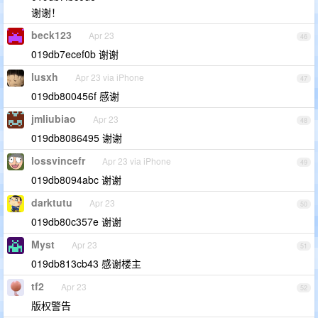
谢谢！
beck123
Apr 23
46
019db7ecef0b 谢谢
lusxh
Apr 23 via iPhone
47
019db800456f 感谢
jmliubiao
Apr 23
48
019db8086495 谢谢
lossvincefr
Apr 23 via iPhone
49
019db8094abc 谢谢
darktutu
Apr 23
50
019db80c357e 谢谢
Myst
Apr 23
51
019db813cb43 感谢楼主
tf2
Apr 23
52
版权警告