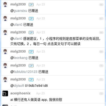
mxlg2030
Apr 23
OP
66
@
guansixu
已赠送
mxlg2030
Apr 23
OP
67
@
ufan0
已赠送
mxlg2030
Apr 23
OP
68
@
ufan0
感谢建议，1 ，小程序的规则是底部菜单的没有返回，
只有切换。2 ，每日一句 点击英文句子可以朗读
mxlg2030
Apr 23
OP
69
@
leonkang
已赠送
mxlg2030
Apr 23
OP
70
@
liubiubiu123123
已赠送
mxlg2030
Apr 23
OP
71
@
diyisoft
019db7e941d8
acerphoenix
Apr 23
72
ai 横行还有人做英语 app, 我很欣慰