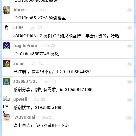
Abner
Apr 23
94
ID:019db851c7e8 感谢楼主
stt66
Apr 23
95
c3R0ODI0NzI2 感谢 OP,如果能坚持一年会付费的，哈哈
fragilePride
Apr 23
96
ID: 019db8557746 感恩
asher
Apr 23
97
已注册 ，看着很不错：ID 019db8544652
a280807225
Apr 23
98
感谢分享，刚好有需求。id 019db85710f5
upwell
Apr 23
99
感谢楼主，019db85b169f
lvtuyukuai
Apr 23
100
晚上回去让我小孩试用一下😝