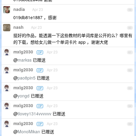
nadia
Apr 23
59
019db81e1887 ，感谢
nash
Apr 23
60
挺好的作品，能透漏一下这些教材的单词库是公开的么？哪里有
的下载，想给女儿做一个单词卡片 app ，谢谢大佬
mxlg2030
Apr 23
OP
61
@
markss
已赠送
mxlg2030
Apr 23
OP
62
@
pao8pin5
已赠送
mxlg2030
Apr 23
OP
63
@
yongd
已赠送
mxlg2030
Apr 23
OP
64
@
tlovey1314vvvvvv
已赠送
mxlg2030
Apr 23
OP
65
@
MonoMikan
已赠送