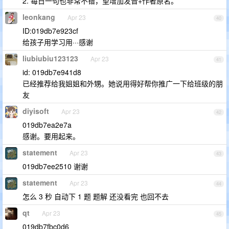
2. 每日一句也非常不错，望增加发音+作者原名。
leonkang
Apr 23
40
ID:019db7e923cf
给孩子用学习用···感谢
liubiubiu123123
Apr 23
41
id: 019db7e941d8
已经推荐给我姐姐和外甥。她说用得好帮你推广一下给班级的朋
友
diyisoft
Apr 23
42
019db7ea2e7a
感谢。要用起来。
statement
Apr 23
43
019db7ee2510 谢谢
statement
Apr 23
44
怎么 3 秒 自动下 1 题 题解 还没看完 也回不去
qt
Apr 23
45
019db7fbc0d6