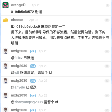
orangeD
Apr 23
9
019db5ef0572 谢谢
cheese
Apr 23
10
ID: 019db5ebcbc9 麻烦帮我加一年
用下来，目前新手引导做的不够流畅，然后就两句话，剩下的一
大堆模块都要自己摸索，用起来有点硬核。主要学习方式也不够
明朗
mxlg2030
Apr 23
OP
11
@
felixv
已赠送
mxlg2030
Apr 23
OP
12
@
lstt
感谢建议，请留个 id
mxlg2030
Apr 23
OP
13
@
anyele
已赠送
mxlg2030
Apr 23
OP
14
@
zhanyunqing2008
请留个 id
mxlg2030
Apr 23
OP
15