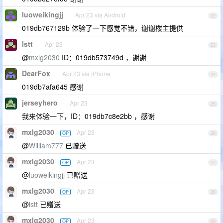
luoweikingjj
Apr 23 via Android
22
019db767129b 体验了一下感觉不错，谢谢楼主提供
lstt
Apr 23
23
@
mxlg2030
ID：019db573749d ，谢谢
DearFox
Apr 23 via iPhone
24
019db7afa645 感谢
jerseyhero
Apr 23
25
我来体验一下，ID：019db7c8e2bb ，感谢
mxlg2030
Apr 23
OP
26
@
William777
已赠送
mxlg2030
Apr 23
OP
27
@
luoweikingjj
已赠送
mxlg2030
Apr 23
OP
28
@
lstt
已赠送
mxlg2030
Apr 23
OP
29