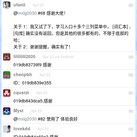
ufan0
Apr 23
88
@
mxlg2030
#68 感谢大佬！
关于 1：我又试了下，学习入口十多个三列菜单中， [词汇本] 、
[句库] 确实没有返回，但是其他的很多都有的，不限于底部的
哈；
关于 2：谢谢提醒，确实有了！
lilililili2020
Apr 23 via Android
89
019db83739f9 感谢
chenpbh
Apr 23
90
ID：019db839e355
cqustzt
Apr 23
91
019db843dca5,感谢
Myst
Apr 23
92
@
mxlg2030
#82 使用了 体验良好
lovekdd
Apr 23
93
ID:019db84a60a2 感谢