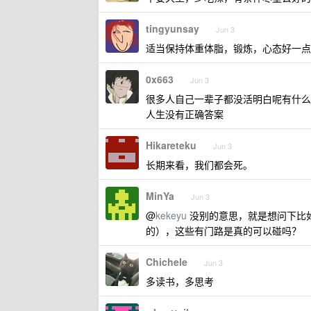
tingyunsay
Jun 3
适当保持体重体脂，锻炼，心态好一点
0x663
Jun 3
很多人自己一辈子都没活明白呢有什么
人生没有正确答案
Hikareteku
Jun 3
长期来看，我们都会死。
MinYa
Jun 3
@
kekeyu
没别的意思，就是想问下比
的），这些有门路是真的可以碰吗？
Chichele
Jun 3
多读书，多思考