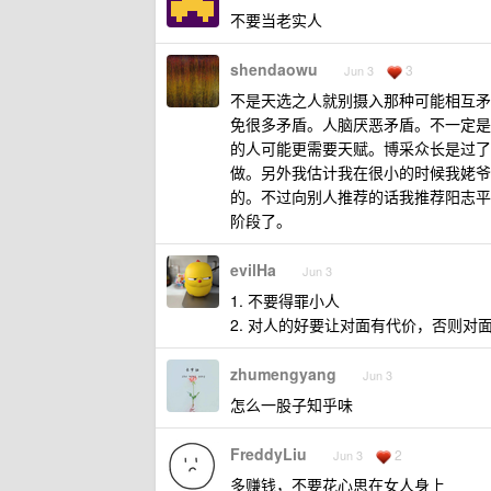
不要当老实人
shendaowu
3
Jun 3
不是天选之人就别摄入那种可能相互矛
免很多矛盾。人脑厌恶矛盾。不一定是
的人可能更需要天赋。博采众长是过了
做。另外我估计我在很小的时候我姥爷
的。不过向别人推荐的话我推荐阳志平
阶段了。
evilHa
Jun 3
1. 不要得罪小人
2. 对人的好要让对面有代价，否则对
zhumengyang
Jun 3
怎么一股子知乎味
FreddyLiu
2
Jun 3
多赚钱，不要花心思在女人身上