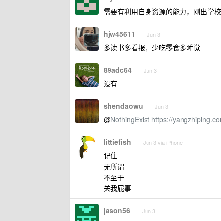
需要有利用自身资源的能力，刚出学校
hjw45611
Jun 3
多读书多看报，少吃零食多睡觉
89adc64
Jun 3
没有
shendaowu
Jun 3
@
NothingExist
https://yangzhiping.c
littiefish
Jun 3 via iPhone
记住
无所谓
不至于
关我屁事
jason56
Jun 3