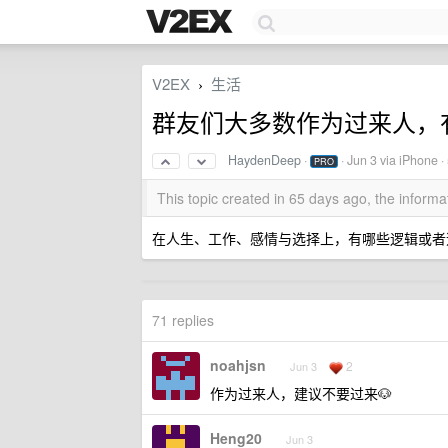
V2EX
生活
›
群友们大多数作为过来人，
HaydenDeep
·
·
Jun 3
via iPhone ·
PRO
This topic created in 65 days ago, the infor
在人生、工作、感情与选择上，有哪些逻辑或者
71 replies
noahjsn
2
Jun 3
作为过来人，建议不要过来🐶
Heng20
Jun 3