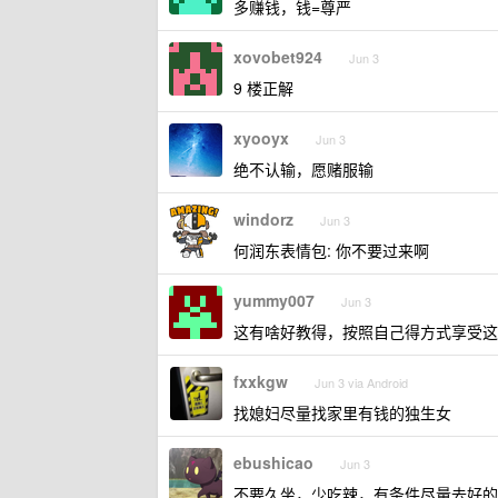
多赚钱，钱=尊严
xovobet924
Jun 3
9 楼正解
xyooyx
Jun 3
绝不认输，愿赌服输
windorz
Jun 3
何润东表情包: 你不要过来啊
yummy007
Jun 3
这有啥好教得，按照自己得方式享受这
fxxkgw
Jun 3 via Android
找媳妇尽量找家里有钱的独生女
ebushicao
Jun 3
不要久坐，少吃辣，有条件尽量去好的