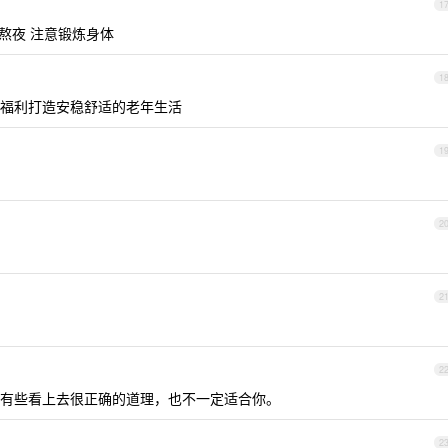
1
别熬夜 注意锻炼身体
1
福利打造安稳舒适的老年生活
1
2
2
2
有些看上去很正确的道理，也不一定适合你。
2