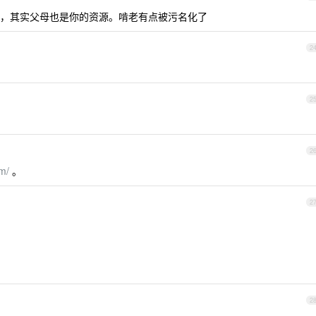
，其实父母也是你的资源。啃老有点被污名化了
2
2
2
om/
。
2
2