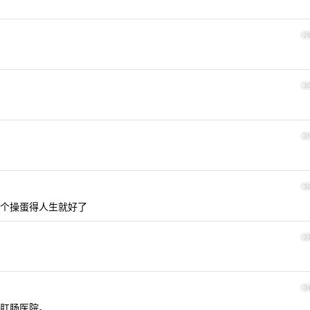
2
3
3
3
个操蛋得人生就好了
3
3
肛肠医院。