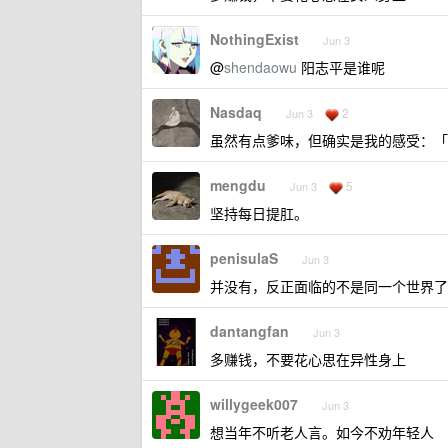
NothingExist
Jun 3
@
shendaowu
阳志平是谁呢
Nasdaq
2
Jun 3
虽然有点爹味，但确实是我的感受：「
mengdu
5
Jun 3
坚持每日提肛。
penisulaS
Jun 3
并没有，反正面临的不是同一个世界了
dantangfan
Jun 3
多赚钱，不要花心思在异性身上
willygeek007
Jun 3
想当年不听老人言。如今不劝年轻人