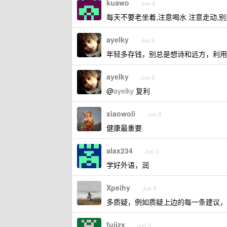
kuawo
Jun 3
每天不要老坐着,注意喝水 注意走动,
ayelky
Jun 3
年轻多存钱，别总是想诗和远方，利用
ayelky
Jun 3
@
ayelky
复利
xiaowoli
Jun 3
健康最重要
alax234
Jun 3
学好外语，润
Xpeihy
Jun 3
多质疑，例如质疑上边的每一条建议，
fujizx
Jun 3