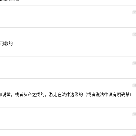
3
3
可教的
3
3
如说黄，或者灰产之类的，游走在法律边缘的（或者说法律没有明确禁止
3