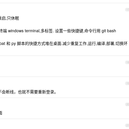
1
重启,只休眠
indows terminal,多标签. 设置一些快捷键,命令行用 git bash
at 和 py 脚本的快捷方式堆在桌面.减少重复工作,运行,编译,部署,切换环
1
1
+ tsshd 不会断线，也就不需要重新登录。
2
面
2