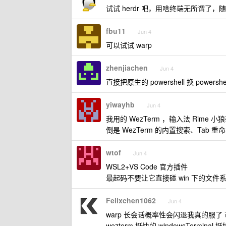
试试 herdr 吧，用啥终端无所谓了，
fbu11
Jun 4
可以试试 warp
zhenjiachen
Jun 4
直接把原生的 powershell 换 power
yiwayhb
Jun 4
我用的 WezTerm ，输入法 Rim
倒是 WezTerm 的内置搜索、Ta
wtof
Jun 4
WSL2+VS Code 官方插件
最起码不要让它直接碰 win 下的文件
Felixchen1062
Jun 4
warp 长会话概率性会闪退我真的服了 
wezterm 挺快的 windowsTerminal 挺