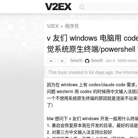
V2EX
程序员
›
v 友们 windows 电脑用 co
觉系统原生终端/powershel
SeleiXi
·
SeleiXi
·
Jun 4
· 5240 views
This topic created in 64 days ago, the infor
因为在 windows 上有 codex/claude co
问题 wezterm 用 codex 的时候用中文
一个不想用系统原生终端的原因就是渲染不出来
了）
btw 想问下 v 友们 windows 开发一般用
1. 重启会恢复原本我在开发的目录，最好的话是能
2. 对第三方中文输入法支持比较好