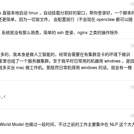
1
macos 直接本地启动 tmux ，自动挂载分割好的窗口，帮你登录好，一个脚本
os 还更简单，因为一切皆文件， 会配置就行（不会现在 openclaw 都可以随
nux 系统就没有那么熟悉，简单的 ssh 登录、nginx 之类的操作除外.
1
开发还是蛮多的，我本身是做人工智能的，经常会需要在有集群显卡的环境下做训
己家里也组了一个服务器集群。至于我平时日常用的机器用 windows ，是
买台 mac 做工作机。那既然日常机得用 windows 的话，就会有一楼
1
_<
1
L 的，World Model 也做过一段时间，不过之前的工作主要集中在 NLP 这个大