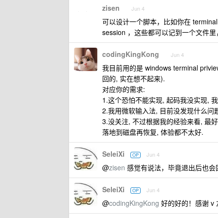
zisen
Jun 4
可以设计一个脚本，比如你在 termina
session ，这些都可以记到一个文件
codingKingKong
Jun 4
我目前用的是 windows terminal priv
回的, 实在想不起来).
对应你的需求:
1.这个恐怕不能实现, 起码我没实现, 我是开
2.我用微软输入法, 目前没发现什么问题
3.没关注, 不过根据我的经验来看, 最好不
落地到磁盘再恢复, 体验都不太好.
SeleiXi
Jun 4
OP
@
zisen
感觉有说法，毕竟退出后也会固定输出
SeleiXi
Jun 4
OP
@
codingKingKong
好的好的！感谢 v 