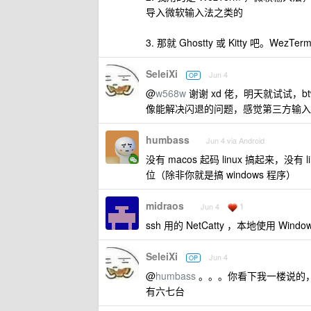
导入微软输入法之类的
3. 那就 Ghostty 或 Kitty 吧。W
SeleiXi
Jun 4
OP
@
w568w
谢谢 xd 佬，明天就试试，b
像能解决闪退的问题，感觉第三方输入法还
humbass
Jun 4 via Android
没有 macos 起码 linux 搞起来，没
位（除非你就是搞 windows 程序）
midraos
1
Jun 4
ssh 用的 NetCatty ，本地使用 Windows
SeleiXi
Jun 4
OP
@
humbass
。。。你看下我一楼说的，为什
有六七台