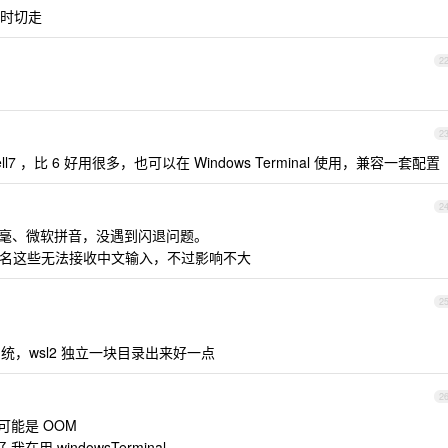
随时切走
2
2
shell7 ，比 6 好用很多，也可以在 Windows Terminal 使用，兼容一套配置
2
e 小狼毫、微软拼音，没遇到闪退问题。
b 重命名这些无法接收中文输入，不过影响不大
2
系统，wsl2 独立一块目录出来好一点
2
可能是 OOM
好 我在用 windowsTerminal