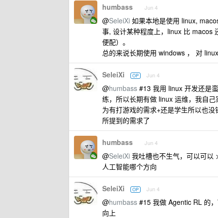
humbass
Jun 4
@
SeleiXi
如果本地是使用 linux, 
事, 设计某种程度上，linux 比 mac
便配）。
总的来说长期使用 windows ， 对 li
SeleiXi
Jun 4
OP
@
humbass
#13 我用 linux 
练，所以长期有做 linux 运维，我自
为有打游戏的需求+还是学生所以也没钱多
所提到的需求了
humbass
Jun 4
@
SeleiXi
我吐槽也不生气，可以可以 >
人工智能哪个方向
SeleiXi
Jun 4
OP
@
humbass
#15 我做 Agentic R
向上