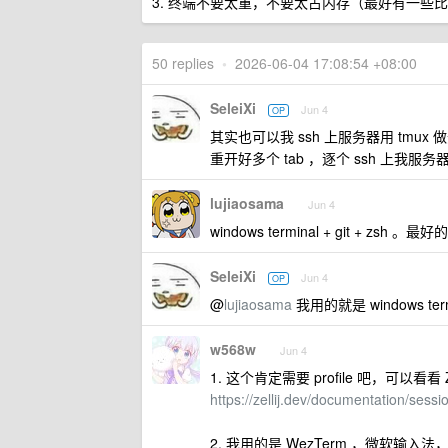
3. 终端不要太重，不要太占内存（最好有一些比如闲置
50 replies
•
2026-06-04 17:08:54 +08:00
SeleiXi
Jun 4
OP
其实也可以我 ssh 上服务器用 tmux 
重开好多个 tab ，逐个 ssh 上我服
lujiaosama
Jun 4
windows terminal + git 
SeleiXi
Jun 4
OP
@
lujiaosama
我用的就是 windows t
w568w
Jun 4
1. 这个肯定需要 profile 吧，可以看看 Z
https://zellij.dev/documentation/sessi
2. 我用的是 WezTerm ，微软