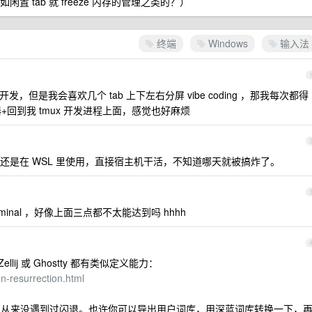
 tab 就 freeze 内存的管理之类的？）
终端
Windows
输入法
做开发，但是我会喜欢几个 tab 上下左右分屏 vibe coding ，那我每次都得
务器+回到我 tmux 开发进程上面，感觉也好麻烦
+ zsh 。最好的还是在 WSL 里使用，直接宿主机干活，不知道哪天就被搞炸了。
erminal ，好像上面三点都不太能达到吗 hhhh
ellij 或 Ghostty 都有类似定义能力：
on-resurrection.html
输入法，从来没遇到过闪退。也许你可以导出用户词库，用深蓝词库转换一下，