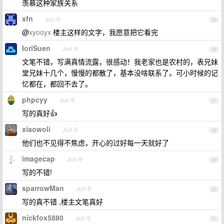
羡慕这种家族关系
xfn
Jun 9
25
@
xyooyx
楼主这样的文字，我愿意把它看完
IoriSuen
Jun 9
26
文笔不错，写满真情流露，很感动！我老家也是农村的，表兄妹
堂兄妹十几个，慢慢的都散了，基本没啥联系了。可小时候的记
忆都在，都回不去了。
phpcyy
Jun 9
27
写的真好👍
xiaowoli
Jun 9
28
他们也不见得不焦虑，开心的过好每一天就好了
imagecap
Jun 9
29
写的不错!
sparrowMan
Jun 9
30
写的真不错 ,楼主文笔真好
nickfox5880
Jun 9
31