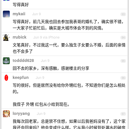
写得真好
mykaii
Jun 9
93
写得真好，前几天我也回去参加我表哥的婚礼了，确实很不错，
一大家子忙前忙后，确实是大城市体会不到的风情。
rrubick
Jun 9 via iPhone
94
文笔真好，不过我这一代，要么独生子女要么不婚，后面的亲情
也不会多了
todddd628
Jun 9
95
回不去的家乡，深有感触，感谢楼主的分享
keepfun
Jun 9
96
写的很好。但是居然没有给你外甥红包，不知道你们是怎么相处
的。
我侄子 外甥 红包从小给到现在。
loryyang
Jun 9
97
我每次回老家，总是禁不住想，如果以后我爸妈没有了，这个家
我还会回来吗？他会变成什么样。它从我小时候到处漏水的破房