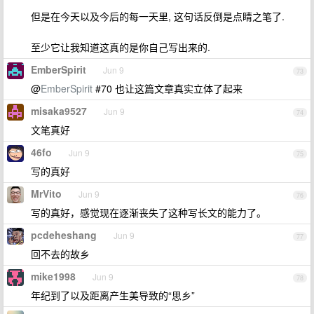
但是在今天以及今后的每一天里, 这句话反倒是点睛之笔了.
至少它让我知道这真的是你自己写出来的.
EmberSpirit
Jun 9
73
@
EmberSpirit
#70 也让这篇文章真实立体了起来
misaka9527
Jun 9
74
文笔真好
46fo
Jun 9
75
写的真好
MrVito
Jun 9
76
写的真好，感觉现在逐渐丧失了这种写长文的能力了。
pcdeheshang
Jun 9
77
回不去的故乡
mike1998
Jun 9
78
年纪到了以及距离产生美导致的“思乡”