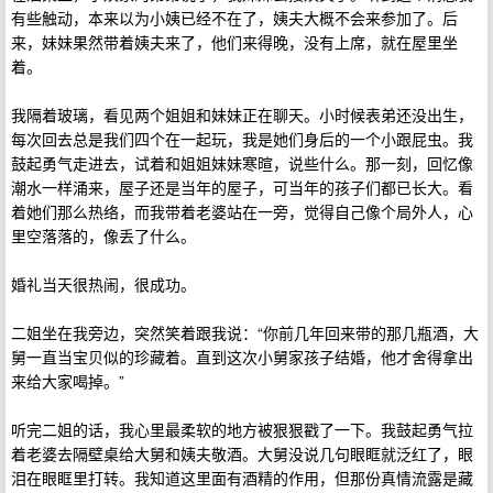
有些触动，本来以为小姨已经不在了，姨夫大概不会来参加了。后
来，妹妹果然带着姨夫来了，他们来得晚，没有上席，就在屋里坐
着。
我隔着玻璃，看见两个姐姐和妹妹正在聊天。小时候表弟还没出生，
每次回去总是我们四个在一起玩，我是她们身后的一个小跟屁虫。我
鼓起勇气走进去，试着和姐姐妹妹寒暄，说些什么。那一刻，回忆像
潮水一样涌来，屋子还是当年的屋子，可当年的孩子们都已长大。看
着她们那么热络，而我带着老婆站在一旁，觉得自己像个局外人，心
里空落落的，像丢了什么。
婚礼当天很热闹，很成功。
二姐坐在我旁边，突然笑着跟我说：“你前几年回来带的那几瓶酒，大
舅一直当宝贝似的珍藏着。直到这次小舅家孩子结婚，他才舍得拿出
来给大家喝掉。”
听完二姐的话，我心里最柔软的地方被狠狠戳了一下。我鼓起勇气拉
着老婆去隔壁桌给大舅和姨夫敬酒。大舅没说几句眼眶就泛红了，眼
泪在眼眶里打转。我知道这里面有酒精的作用，但那份真情流露是藏