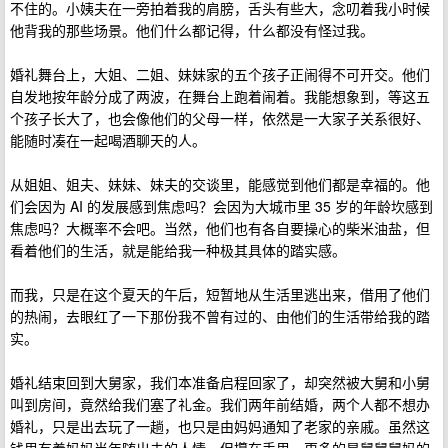
不住的。小姨夫在一旁拍着我的肩膀，舌头有些大，念叨着我小时候
他背我的那些场景。他们什么都记得，什么都没有怪过我。
婚礼舞台上，大姐、二姐、妹妹家的五个孩子正闹得不可开交。他们
自发地按年龄分成了两波，在舞台上跑着闹着。我能想象到，等这五
个孩子长大了，也会像他们的父母一样，依然是一大家子关系很好、
能随时凑在一起喝酒聊天的人。
从姐姐、姐夫、妹妹、妹夫的交谈里，能感觉到他们都是幸福的。他
们会因为 AI 的发展感到焦虑吗？会因为大城市里 35 岁的年龄坎感到
焦虑吗？大概率不会吧。当然，他们也有各自要操心的柴米油盐，但
看着他们的生活，就是能给我一种极其具体的踏实感。
而我，只是在这个夏天的午后，短暂地从生活里逃出来，借用了他们
的热闹，去眼红了一下那份我不曾有过的、由他们的生活带给我的踏
实。
婚礼结束回到大舅家，我们本准备启程回家了，却突然被大舅和小舅
叫到房间，竟然给我们塞了礼金。我们两年前结婚，两个人都不想办
婚礼，只是出去玩了一趟，也只是由妈妈通知了老家的亲戚。虽然这