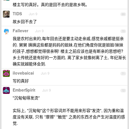
楼主写的真好。真的是回不去的是故乡啊。
TIDS
Jun 9
69
故乡回不去了
Fallever
Jun 9
70
我是农村出来的,每年回去还是要主动走亲戚,感觉亲戚都是挺亲
的. 舅舅 姨姨这些都是妈妈的姐妹,在他们角度你就是姐姐/妹妹
的孩子,想想都觉得很亲啊! 楼主之前应该也是有断亲的思想吧?
乡土传统还是有好的一方面的, 离了家乡就像树离了土, 年纪渐长
确实就越能体会到.
ilovebaicai
Jun 9
71
写的真好
EmberSpirit
Jun 9
72
"沉甸甸得发烫"
实际上, "沉甸甸"这个形容词并不能用来形容"发烫", 因为重和温
度没有关联, 只有 "摩擦" "触觉" 之类的东西才会产生对温度的感
觉.