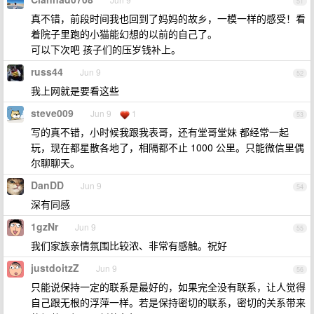
51
真不错，前段时间我也回到了妈妈的故乡，一模一样的感受！看
着院子里跑的小猫能幻想的以前的自己了。
可以下次吧 孩子们的压岁钱补上。
russ44
Jun 9
52
我上网就是要看这些
steve009
Jun 9
1
53
写的真不错，小时候我跟我表哥，还有堂哥堂妹 都经常一起
玩，现在都星散各地了，相隔都不止 1000 公里。只能微信里偶
尔聊聊天。
DanDD
Jun 9
54
深有同感
1gzNr
Jun 9
55
我们家族亲情氛围比较浓、非常有感触。祝好
justdoitzZ
Jun 9
56
只能说保持一定的联系是最好的，如果完全没有联系，让人觉得
自己跟无根的浮萍一样。若是保持密切的联系，密切的关系带来