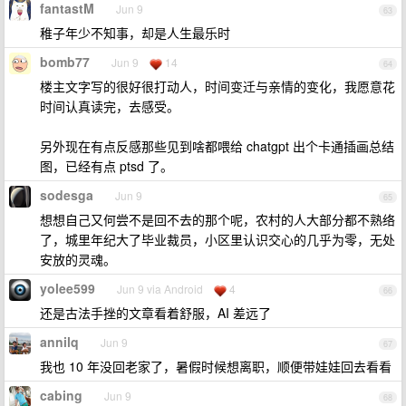
fantastM
Jun 9
63
稚子年少不知事，却是人生最乐时
bomb77
Jun 9
14
64
楼主文字写的很好很打动人，时间变迁与亲情的变化，我愿意花
时间认真读完，去感受。
另外现在有点反感那些见到啥都喂给 chatgpt 出个卡通插画总结
图，已经有点 ptsd 了。
sodesga
Jun 9
65
想想自己又何尝不是回不去的那个呢，农村的人大部分都不熟络
了，城里年纪大了毕业裁员，小区里认识交心的几乎为零，无处
安放的灵魂。
yolee599
Jun 9 via Android
4
66
还是古法手挫的文章看着舒服，AI 差远了
annilq
Jun 9
67
我也 10 年没回老家了，暑假时候想离职，顺便带娃娃回去看看
cabing
Jun 9
68