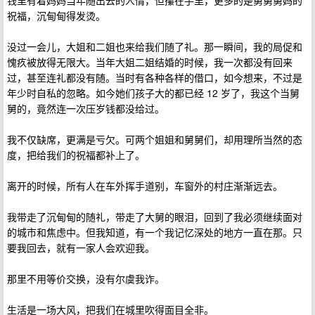
钱里有着妈妈当年随出去的人情，但攥在手里，更多的是舅舅舅妈的
祝福，沉甸甸得发烫。
没过一会儿，大姐和二姐也来给我们随了礼。那一瞬间，我的局促和
愧疚被放得无限大。当年大姐二姐结婚的时候，我一次都没有回来
过，甚至连礼都没有随。当时有各种各样的借口，如今想来，不过是
年少时自私的忽略。如今她们孩子大的都已经 12 岁了，我这个当舅
舅的，竟然连一次压岁钱都没给过。
我不仅缺席，更满是亏欠。可两个姐姐和舅舅们，却用理所当然的态
度，把给我们的祝福都补上了。
离开的时候，所有人在车外挥手道别，车窗外的村庄渐渐远去。
我带走了沉甸甸的随礼，带走了大舅的眼泪，回到了我必须继续面对
的城市和焦虑中。但我知道，有一个我记忆深处的地方一直在那。只
要我回去，就有一家人会欢迎我。
那里不用等价交换，没有尔虞我诈。
生活是一场大风，把我们在城里吹得面目全非。