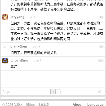
子，到我初中重新翻新成为三层小楼，在我每次回家，都被我爸
妈收拾得干干净净，装载了我那么多的回忆。
loryyang
Jun 9
98
但另外一方面，说起我在农村的亲戚，那是家家都有本难念的
经，离婚，小孩叛逆，年纪轻轻癌症，兄妹反目，小三被抓……
在这一方面，我一直秉承了一个观念，要学习，要成长，才能有
能力过上好生活，包括物质和精神两方面
blank0ken
Jun 9
99
泪目了，很羡慕这样的亲戚关系
EnochDing
Jun 9
100
真好
Page 1
1
of 2
2
© 2026 V2EX · 158ms · 3.9.8.5
About
·
Language