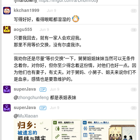
![mardown](
https://imgur.com/a/Dhbmroo
)
kkchan1999
Jun 9
17
写得好好，看得眼眶都湿湿的
aogu555
Jun 9
18
只要我回去，就有一家人会欢迎我。
那里不用等价交换，没有尔虞我诈。
_______________________________
我劝你还是尽量"等价交换"一下，舅舅姐姐妹妹当然可以无条件
念着你，对你好，但你至少得念着这份情，对他们也好一点。因
为他们也有妻子，有丈夫。对于舅妈、小舅子、姐夫来说你们不
是血亲，感情也是要靠维护的。
superJava
Jun 9
OP
19
@
zhongchunfeng
都是表姐表妹
superJava
Jun 9
OP
20
@
MuXiaoan