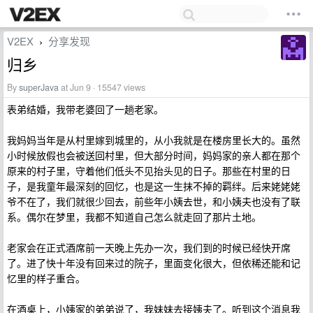
V2EX
分享发现
›
归乡
By
superJava
at Jun 9 · 15547 views
表弟结婚，我带老婆回了一趟老家。
我妈妈当年是从村里嫁到城里的，从小我就是在楼房里长大的。虽然
小时候放假也会被送回村里，但大部分时间，妈妈家的亲人都在那个
原来的村子里，守着他们低头不见抬头见的日子。那些在村里的日
子，是我童年最深刻的回忆，也是这一生抹不掉的羁绊。后来姥姥姥
爷不在了，我们就很少回去，前些年小姨去世，和小姨夫也没有了联
系。偶尔在梦里，我都不知道自己怎么就走回了那片土地。
老家会在正式酒席前一天晚上先办一次，我们到的时候已经快开席
了。进了快十年没有回来过的院子，里面变化很大，但依稀还能和记
忆里的样子重合。
在酒桌上，小姨家的弟弟说了，我妹妹去接姨夫了。听到这个消息我