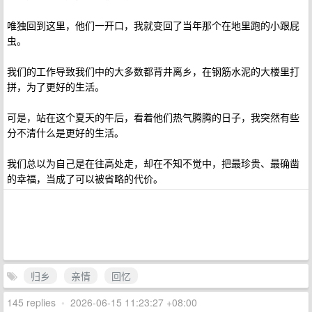
唯独回到这里，他们一开口，我就变回了当年那个在地里跑的小跟屁
虫。
我们的工作导致我们中的大多数都背井离乡，在钢筋水泥的大楼里打
拼，为了更好的生活。
可是，站在这个夏天的午后，看着他们热气腾腾的日子，我突然有些
分不清什么是更好的生活。
我们总以为自己是在往高处走，却在不知不觉中，把最珍贵、最确凿
的幸福，当成了可以被省略的代价。
归乡
亲情
回忆
145 replies
•
2026-06-15 11:23:27 +08:00