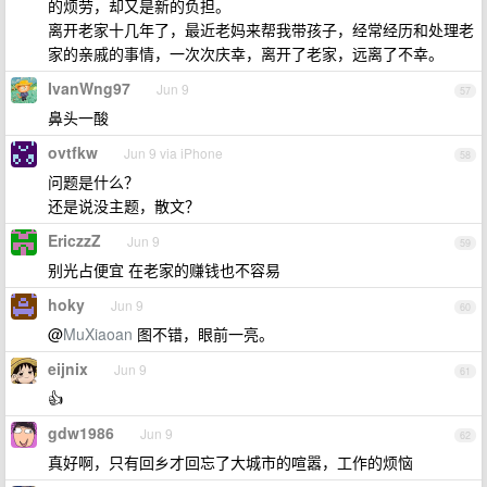
的烦劳，却又是新的负担。
离开老家十几年了，最近老妈来帮我带孩子，经常经历和处理老
家的亲戚的事情，一次次庆幸，离开了老家，远离了不幸。
IvanWng97
Jun 9
57
鼻头一酸
ovtfkw
Jun 9 via iPhone
58
问题是什么？
还是说没主题，散文？
EriczzZ
Jun 9
59
别光占便宜 在老家的赚钱也不容易
hoky
Jun 9
60
@
MuXiaoan
图不错，眼前一亮。
eijnix
Jun 9
61
👍
gdw1986
Jun 9
62
真好啊，只有回乡才回忘了大城市的喧嚣，工作的烦恼