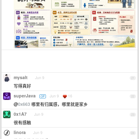
mysalt
Jun 9
21
写得真好
superJava
Jun 9
16
OP
22
@
0x663
哪里有归属感，哪里就是家乡
0x1A7
Jun 9
23
很有感触
linora
Jun 9
24