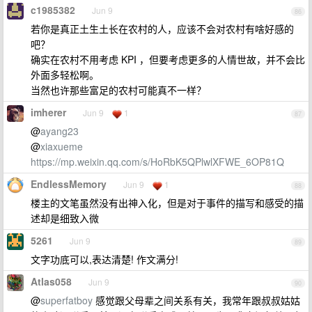
c1985382
Jun 9
86
若你是真正土生土长在农村的人，应该不会对农村有啥好感的
吧？
确实在农村不用考虑 KPI ，但要考虑更多的人情世故，并不会比
外面多轻松啊。
当然也许那些富足的农村可能真不一样？
imherer
Jun 9
1
87
@
ayang23
@
xiaxueme
https://mp.weixin.qq.com/s/HoRbK5QPlwlXFWE_6OP81Q
EndlessMemory
Jun 9
1
88
楼主的文笔虽然没有出神入化，但是对于事件的描写和感受的描
述却是细致入微
5261
Jun 9
89
文字功底可以,表达清楚! 作文满分!
Atlas058
Jun 9
90
@
superfatboy
感觉跟父母辈之间关系有关，我常年跟叔叔姑姑