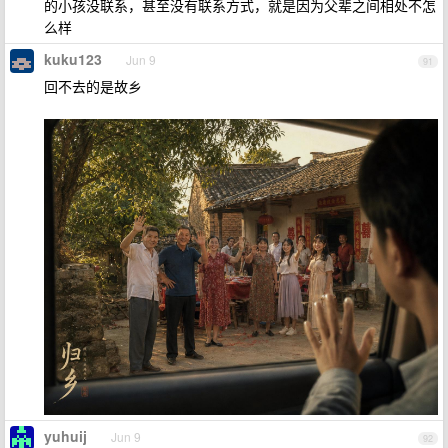
的小孩没联系，甚至没有联系方式，就是因为父辈之间相处不怎
么样
kuku123
Jun 9
91
回不去的是故乡
yuhuij
Jun 9
92