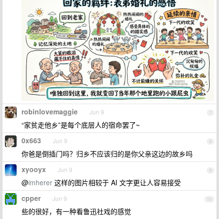
robinlovemaggie
Jun 9
7
“家贫走他乡”是每个底层人的宿命罢了~
0x663
Jun 9
8
你爸是倒插门吗？归乡不应该归的是你父亲这边的故乡吗
xyooyx
Jun 9
9
@
imherer
这样的图片相较于 AI 文字更让人容易接受
cpper
Jun 9
10
些的很好，有一种看鲁迅社戏的感觉