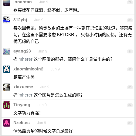
jonahtan
Jun 9
79
欲买桂花同载酒，终不似，少年游。
312ybj
Jun 9
80
每次回老家，感觉故乡的土壤有一种刻在记忆里的味道，非常亲
切，在这里不需要考虑 KPI OKR ， 只有小时候的回忆，还有无
忧无虑的自己
ayang23
Jun 9
81
@
imherer
这个图做的挺好，请问什么工具做出来的？
xiaomimicoin2
Jun 9
82
距离产生美
xiaxueme
Jun 9
83
@
imherer
这个图片是怎么生成的呢？
Tinyang
Jun 9
84
文字功力真强！
Nzelites
Jun 9
85
情感最真挚的时候文字总是最好