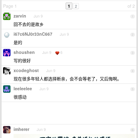
Page 1
1
of 2
2
zarvin
Jun 9
1
回不去的是故乡
i67c6NJ0r33nC667
Jun 9
2
是的
shoushen
Jun 9
6
3
写的很好
xcodeghost
Jun 9
4
现在很多年轻人都选择断亲，会不会等老了，又后悔啊。
leeleelee
Jun 9
5
很感动
imherer
Jun 9
6