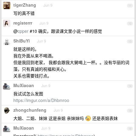
tigerZhang
Jun 9
11
写的真不错
registerrr
Jun 9
12
@
cpper
#10 确实，跟读课文里小说一样的感觉
ShiBuYi
Jun 9
13
就是这样的。
我在外面从来不喝酒。
但是我回到老家， 我都会跟我大舅喝上一杯。。没有华丽的词
藻，只有真诚的祝福和关心。
关系也需要钱打点。
MuXiaoan
Jun 9
14
我试试怎么发图
https://imgur.com/a/Dhbmroo
zhongchunfeng
Jun 9
15
大姐、二姐、妹妹 这是亲姐 亲妹妹吗
还是表姐表妹
MuXiaoan
Jun 9
16