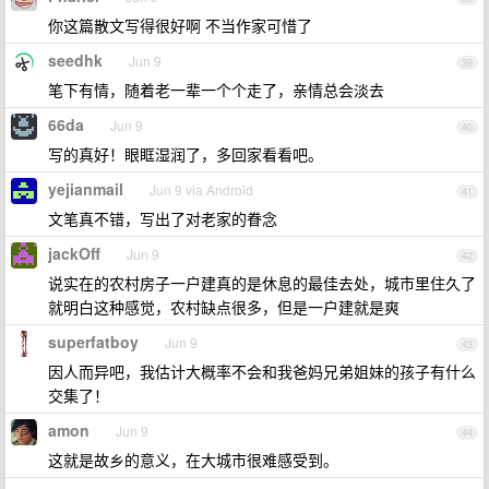
你这篇散文写得很好啊 不当作家可惜了
seedhk
Jun 9
39
笔下有情，随着老一辈一个个走了，亲情总会淡去
66da
Jun 9
40
写的真好！眼眶湿润了，多回家看看吧。
yejianmail
Jun 9 via Android
41
文笔真不错，写出了对老家的眷念
jackOff
Jun 9
42
说实在的农村房子一户建真的是休息的最佳去处，城市里住久了
就明白这种感觉，农村缺点很多，但是一户建就是爽
superfatboy
Jun 9
43
因人而异吧，我估计大概率不会和我爸妈兄弟姐妹的孩子有什么
交集了！
amon
Jun 9
44
这就是故乡的意义，在大城市很难感受到。