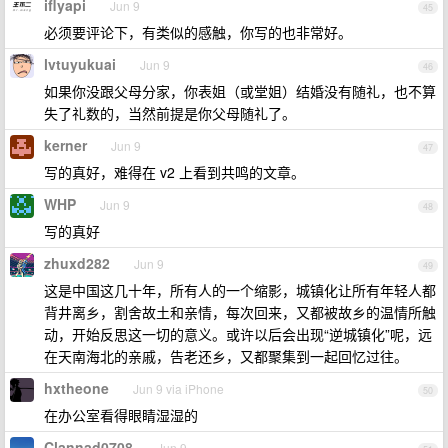
iflyapi
Jun 9
45
必须要评论下，有类似的感触，你写的也非常好。
lvtuyukuai
Jun 9
46
如果你没跟父母分家，你表姐（或堂姐）结婚没有随礼，也不算
失了礼数的，当然前提是你父母随礼了。
kerner
Jun 9
47
写的真好，难得在 v2 上看到共鸣的文章。
WHP
Jun 9
48
写的真好
zhuxd282
Jun 9
49
这是中国这几十年，所有人的一个缩影，城镇化让所有年轻人都
背井离乡，割舍故土和亲情，每次回来，又都被故乡的温情所触
动，开始反思这一切的意义。或许以后会出现“逆城镇化”呢，远
在天南海北的亲戚，告老还乡，又都聚集到一起回忆过往。
hxtheone
Jun 9 via iPhone
50
在办公室看得眼睛湿湿的
Clannad0708
Jun 9