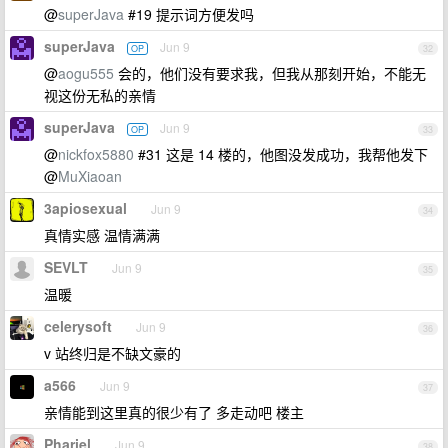
@
superJava
#19 提示词方便发吗
superJava
Jun 9
OP
32
@
aogu555
会的，他们没有要求我，但我从那刻开始，不能无
视这份无私的亲情
superJava
Jun 9
OP
33
@
nickfox5880
#31 这是 14 楼的，他图没发成功，我帮他发下
@
MuXiaoan
3apiosexual
Jun 9
34
真情实感 温情满满
SEVLT
Jun 9
35
温暖
celerysoft
Jun 9
36
v 站终归是不缺文豪的
a566
Jun 9
37
亲情能到这里真的很少有了 多走动吧 楼主
Phariel
Jun 9
38