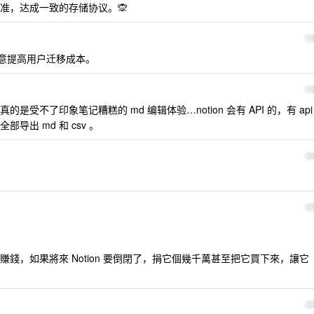
准，达成一致的存储协议。🙊
1
无意提高用户迁移成本。
1
受不了印象笔记糟糕的 md 编辑体验…notion 会有 API 的，有 api
出 md 和 csv 。
2
2
錢，如果將來 Notion 要倒閉了，捐它個幾千萬甚至把它買下來，讓它
2