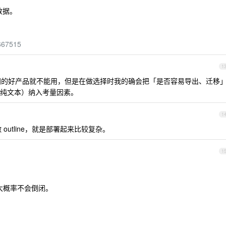
数据。
/667515
1
闭的好产品就不能用，但是在做选择时我的确会把「是否容易导出、迁移
纯文本）纳入考量因素。
1
 outline，就是部署起来比较复杂。
1
。大概率不会倒闭。