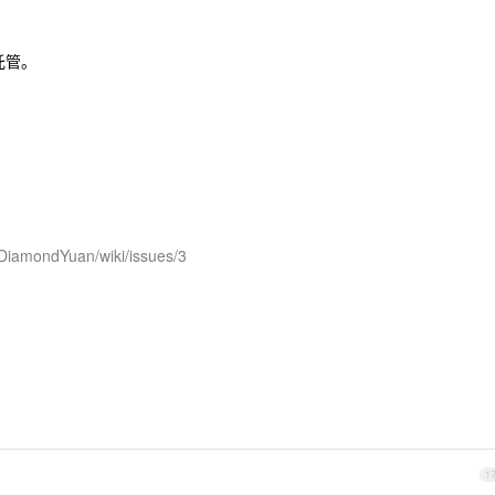
 托管。
/DiamondYuan/wiki/issues/3
1