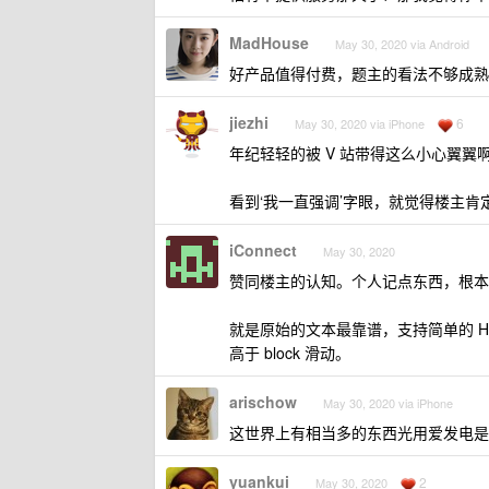
MadHouse
May 30, 2020 via Android
好产品值得付费，题主的看法不够成熟
jiezhi
6
May 30, 2020 via iPhone
年纪轻轻的被 V 站带得这么小心翼
看到‘我一直强调’字眼，就觉得楼主肯
iConnect
May 30, 2020
赞同楼主的认知。个人记点东西，根本
就是原始的文本最靠谱，支持简单的 H
高于 block 滑动。
arischow
May 30, 2020 via iPhone
这世界上有相当多的东西光用爱发电是
yuankui
2
May 30, 2020