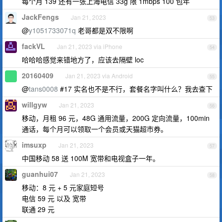
每个月 139 还有一张上海电信 33g 限 1mbps 100 包年
JackFengs
Jan 21, 2023
53
@
y1051733071q
老哥都是双不限啊
fackVL
Jan 21, 2023 via iPhone
54
哈哈哈感觉来错地方了，应该去隔壁 loc
20160409
Jan 21, 2023 via Android
55
@
tans0008
#17 实名也不是不行，套餐名字叫什么？我去查下
willgyw
Jan 21, 2023
56
移动，月租 96 元，48G 通用流量，200G 定向流量，100min
通话，每个月可以领取一个会员或天猫超市券。
imsuxp
Jan 21, 2023
57
中国移动 58 送 100M 宽带和电视盒子一年。
guanhui07
Jan 21, 2023
58
移动：8 元 + 5 元家庭短号
电信 59 元 以及 宽带
联通 29 元