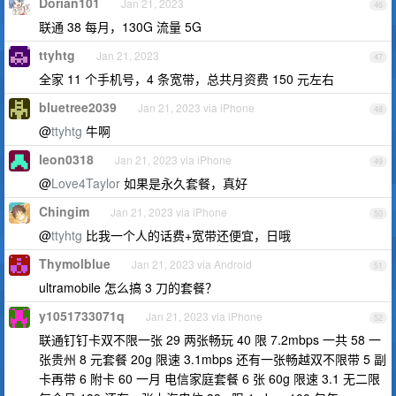
Dorian101
Jan 21, 2023
46
联通 38 每月，130G 流量 5G
ttyhtg
Jan 21, 2023
47
全家 11 个手机号，4 条宽带，总共月资费 150 元左右
bluetree2039
Jan 21, 2023 via iPhone
48
@
ttyhtg
牛啊
leon0318
Jan 21, 2023 via iPhone
49
@
Love4Taylor
如果是永久套餐，真好
Chingim
Jan 21, 2023 via iPhone
50
@
ttyhtg
比我一个人的话费+宽带还便宜，日哦
Thymolblue
Jan 21, 2023 via Android
51
ultramobile 怎么搞 3 刀的套餐？
y1051733071q
Jan 21, 2023 via iPhone
52
联通钉钉卡双不限一张 29 两张畅玩 40 限 7.2mbps 一共 58 一
张贵州 8 元套餐 20g 限速 3.1mbps 还有一张畅越双不限带 5 副
卡再带 6 附卡 60 一月 电信家庭套餐 6 张 60g 限速 3.1 无二限