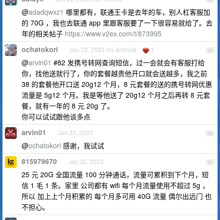
@
adadqwxz1
哪里都有，联通王卡是去年的车，别人杠客服加
的 70G ，我也去联通 app 里跟客服要了一下很容易就给了。去
年的相关帖子
https://www.v2ex.com/t/873995
ochatokori
Jan 22, 2023 via Android
1
85
@
arvin01
#82 发携号转网查询短信，过一会就会有客服打给
你，找他送就行了，你的套餐越贵他开口就会送越多，我之前
38 的套餐他开口送 20g12 个月，8 元套餐的送的携号转网优惠
流量是 5g12 个月。我是等他送了 20g12 个月之后再转 8 元套
餐，就有一年的 8 元 20g 了。
你可以试试跟他谈多点
arvin01
Jan 22, 2023
86
@
ochatokori
感谢，我试试
815979670
Jan 22, 2023
87
25 元 20G 全国流量 100 分钟通话，流量可累积到下个月，短
信 1 毛 1 条。家里 公司都有 wifi 每个月流量使用不超过 5g ，
所以 加上上个月积累的 每个月多可用 40G 流量 偶尔出远门 也
不担心。