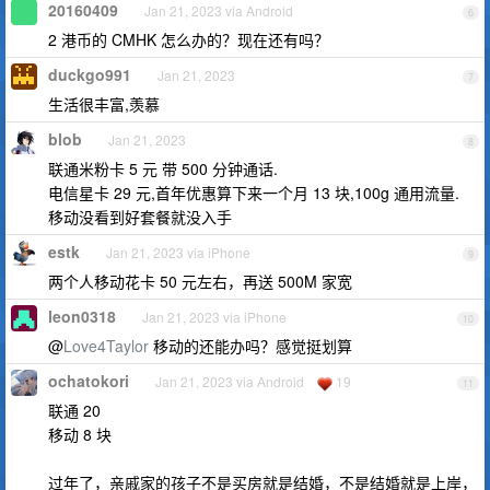
20160409
Jan 21, 2023 via Android
6
2 港币的 CMHK 怎么办的？现在还有吗？
duckgo991
Jan 21, 2023
7
生活很丰富,羡慕
blob
Jan 21, 2023
8
联通米粉卡 5 元 带 500 分钟通话.
电信星卡 29 元,首年优惠算下来一个月 13 块,100g 通用流量.
移动没看到好套餐就没入手
estk
Jan 21, 2023 via iPhone
9
两个人移动花卡 50 元左右，再送 500M 家宽
leon0318
Jan 21, 2023 via iPhone
10
@
Love4Taylor
移动的还能办吗？感觉挺划算
ochatokori
Jan 21, 2023 via Android
19
11
联通 20
移动 8 块
过年了，亲戚家的孩子不是买房就是结婚，不是结婚就是上岸，