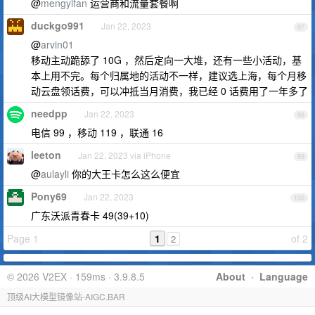
@
mengyifan
运营商和流量套餐啊
duckgo991
Jan 22, 2023
97
@
arvin01
移动主动跪舔了 10G ，然后定向一大堆，还有一些小活动，基
本上用不完。每个归属地的活动不一样，建议选上海，每个月移
动云盘领话费，可以冲抵当月消费，我已经 0 话费用了一年多了
needpp
Jan 22, 2023
98
电信 99 ，移动 119 ，联通 16
leeton
Jan 22, 2023 via iPhone
99
@
aulayli
你的大王卡怎么这么便宜
Pony69
Jan 22, 2023
100
广东沃派青春卡 49(39+10)
Page 1
1
of 2
2
© 2026 V2EX · 159ms · 3.9.8.5
About
·
Language
顶级AI大模型镜像站-AIGC.BAR