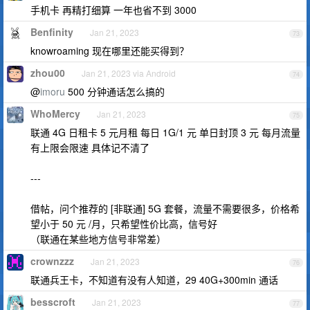
手机卡 再精打细算 一年也省不到 3000
Benfinity
Jan 21, 2023
73
knowroaming 现在哪里还能买得到？
zhou00
Jan 21, 2023 via Android
74
@
imoru
500 分钟通话怎么搞的
WhoMercy
Jan 21, 2023
75
联通 4G 日租卡 5 元月租 每日 1G/1 元 单日封顶 3 元 每月流量
有上限会限速 具体记不清了
---
借帖，问个推荐的 [非联通] 5G 套餐，流量不需要很多，价格希
望小于 50 元 /月，只希望性价比高，信号好
（联通在某些地方信号非常差）
crownzzz
Jan 21, 2023
76
联通兵王卡，不知道有没有人知道，29 40G+300min 通话
besscroft
Jan 21, 2023
77