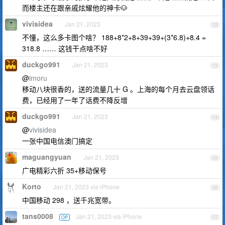
而楼主还在跟亲戚炫耀他的神卡🐶
vivisidea
Jan 21, 2023
12
不懂，这么多卡图个啥？ 188+8*2+8+39+39+(3*6.8)+8.4 =
318.8 …… 这钱干点啥不好
duckgo991
Jan 21, 2023
13
@
imoru
移动八块很香的，送的流量几十 G 。上海的每个月去云盘领话
费，已经用了一年了话费不降反增
duckgo991
Jan 21, 2023
14
@
vivisidea
一张中国电信澳门搞定
maguangyuan
Jan 21, 2023
15
广电精彩六折 35+移动保号
Korto
Jan 21, 2023 via iPhone
16
中国移动 298 ，送千兆宽带。
tans0008
Jan 21, 2023 via iPhone
OP
17