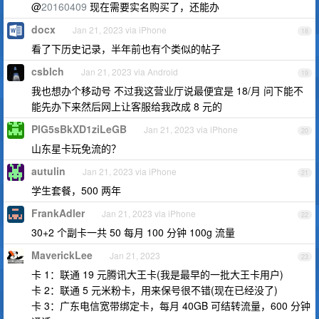
@
20160409
现在需要实名购买了，还能办
docx
Jan 21, 2023 via iPhone
18
看了下历史记录，半年前也有个类似的帖子
csblch
Jan 21, 2023 via Android
19
我也想办个移动号 不过我这营业厅说最便宜是 18/月 问下能不
能先办下来然后网上让客服给我改成 8 元的
PlG5sBkXD1ziLeGB
Jan 21, 2023 via iPhone
20
山东星卡玩免流的？
autulin
Jan 21, 2023 via iPhone
21
学生套餐，500 两年
FrankAdler
Jan 21, 2023 via iPhone
22
30+2 个副卡一共 50 每月 100 分钟 100g 流量
MaverickLee
Jan 21, 2023
23
卡 1：联通 19 元腾讯大王卡(我是最早的一批大王卡用户)
卡 2：联通 5 元米粉卡，用来保号很不错(现在已经没了)
卡 3：广东电信宽带绑定卡，每月 40GB 可结转流量，600 分钟