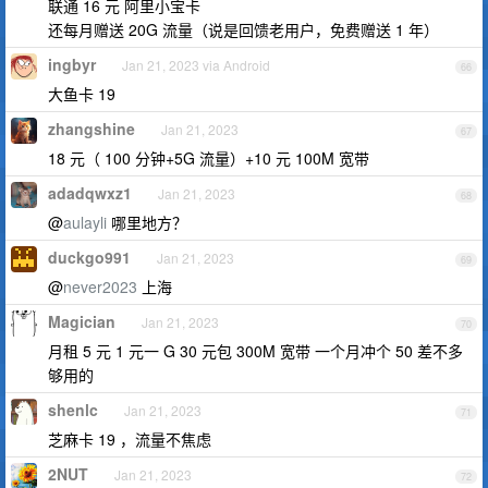
联通 16 元 阿里小宝卡
还每月赠送 20G 流量（说是回馈老用户，免费赠送 1 年）
ingbyr
Jan 21, 2023 via Android
66
大鱼卡 19
zhangshine
Jan 21, 2023
67
18 元（ 100 分钟+5G 流量）+10 元 100M 宽带
adadqwxz1
Jan 21, 2023
68
@
aulayli
哪里地方？
duckgo991
Jan 21, 2023
69
@
never2023
上海
Magician
Jan 21, 2023
70
月租 5 元 1 元一 G 30 元包 300M 宽带 一个月冲个 50 差不多
够用的
shenlc
Jan 21, 2023
71
芝麻卡 19 ，流量不焦虑
2NUT
Jan 21, 2023
72