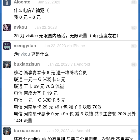
Aloento
Jan 22, 2023
88
什么电信诈骗犯（
我 0 元 + 8 元
nvkou
Jan 22, 2023
89
25 刀 visible 无限国内通话，无限流量（ 4g 速度左右）
mengyifan
Jan 22, 2023 via iPhone
90
@
nvkou
这是什么
buxiaozisun
Jan 22, 2023 via Android
91
移动 畅享青春卡 8 元 送一堆咪咕会员
联通 一元一 G 米粉卡 5 元
联通 王卡 29 元 70G 流量
电信 百度大圣卡 19 元
电信 一元一 G 米粉卡 5 元
电信 河南星卡 29 元 +9n 包 减了 6 块钱 70G
电信 河南星卡副卡 0 元 +9n 包 减 6 块钱 共享主套餐 20G 另外
14G 流量
buxiaozisun
Jan 22, 2023 via Android
92
还有个 cmlink uk 没有月租 只要三个月消费一次就行 不用每次