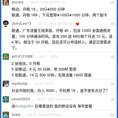
socary
Jan 21, 2023 via iPhone
30
移动，月租 19 ，20G➕500 分钟
联通，月租 169 ，千兆宽带➕100G➕1000 分钟，两个副卡
JerryLee13
Jan 21, 2023 via iPhone
1
31
联通，广东流量王纯享版，月租 40 ，包含 103G 全国通用流
量，100 分钟通话时间。首充 200 送 480(每个月送 10 元，送
4 年)，相当于 30 月租。现在还可以申请转入，满足日常需求
了。
a414121088
Jan 21, 2023
32
2 张电信，0 月租
5 张移动，8 元 30 分钟，带 200M 宽带
3 张联通，19 元 500 分钟，无限流量 100G 限速
tcpdump
Jan 21, 2023
33
社会中层的我，月入 3000 ，手机费 19 ，是不是有点过了？
never2023
Jan 21, 2023 via Android
34
@
duckgo991
在哪里送的 我的移动没有 保号套餐
zxwy
Jan 21, 2023 via iPhone
35