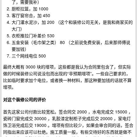
了，需要我补）
厨柜拉篮，加 1000
客厅窗帘合，加 450
大门灌水泥沙，加 200 （这个和装修公司无关，是我和商家买的
大门）
衣柜推拉门补差价 530
五金安装（毛巾架之类） 80 （之前说免费安装，后来那师傅说
要加钱）
三个网线电位 500
最终大概有 3000 块的增项，这些都是我认为合同里包含了，但实际
做的时候装修公司说没包而出现的“非预期增项”。一些自己要求的，
比如临时要求加个电位，或者换一种材料，那这种要加钱的话就不算
增项。
对这个装修公司的评价
首先这家公司付款比较宽松。签合同交 2000 ，水电完成交 15000 ，
瓷砖门窗完成交 30000 ，乳胶漆定制柜子完成后交 20000 ，家电灯
饰卫浴完成后交 19000 。增项有但比较少，如果会审合同的话，签合
同指出来应该可以杜绝。施工质量一般，有些交待好的东西就是做不