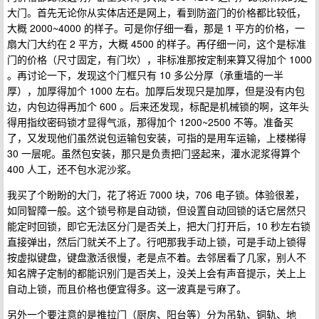
大门。首先无论你从实体店还是网上，看到防盗门的价格都比较低，
大概 2000~4000 的样子。可是你仔细一看，那是 1 平方的价格，一
扇大门大约在 2 平方，大概 4500 的样子。再仔细一问，这个是标准
门的价格（尺寸固定，有门坎），非标准那按定制来算又得加个 1000
。再讨论一下，发现这个门框只有 10 多公分厚（承重墙的一半
厚），加厚得加个 1000 左右。加厚后发现只是加厚，但是没有内包
边，内包边得再加个 600 。后来还发现，标配是机械锁的啊，这年头
得用指纹密码锁才显得气派，那得加个 1200~2500 不等。准备买
了，又发现他们虽然说包运输包安装，可指的是用车运输，上楼梯得
30 一层呢。虽然包安装，那只是负责把门竖起来，灌水泥浆得算个
400 人工，还不包水泥沙浆。
我买了个盼盼的大门，花了将近 7000 块，706 电子锁。体验很差，
如同智障一般。这个锁号称是自动锁，但设置自动回锁的话它居然只
能定时回锁，即它无法区分门是否关上，把大门打开后，10 秒左右锁
直接弹出，然后门就关不上了。行吧那我手动上锁，可是手动上锁得
按虚拟键盘，键盘激活很慢，老是点不着。去邻居看了几家，别人不
知名牌子定制的都能识别门是否关上，没关上会有声音提示，关上上
自动上锁，而且价格也便宜得多。这一波真是亏麻了。
另外一个要注意的是推拉门（厨房、阳台等）分为吊轨、铜轨、地