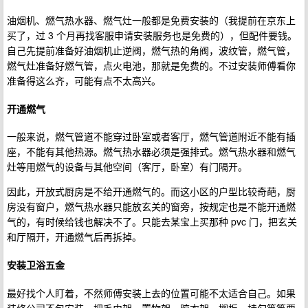
油烟机、燃气热水器、燃气灶一般都是免费安装的（我提前在京东上
买了，过 3 个月再找客服申请安装服务也是免费的），但配件要钱。
自己先提前准备好油烟机止逆阀，燃气热的角阀，波纹管，燃气管，
燃气灶准备好燃气管，点火电池，那就是免费的。不过安装师傅看你
准备得这么齐，可能有点不太高兴。
开通燃气
一般来说，燃气管道不能穿过卧室或者客厅，燃气管道附近不能有插
座，不能有其他热源。燃气热水器必须是强排式。燃气热水器和燃气
灶等用燃气的设备与其他空间（客厅，卧室）有门隔开。
因此，开放式厨房是不给开通燃气的。而这小区的户型比较奇葩，厨
房没有窗户，燃气热水器只能放玄关的窗旁，按规定也是不能开通燃
气的，有时候给钱也解决不了。只能去某宝上买那种 pvc 门，把玄关
和厅隔开，开通燃气后再拆掉。
安装卫浴五金
最好找个人盯着，不然师傅安装上去的位置可能不太适合自己。如果
装修公司不包安装，把毛巾架、置物架、晾衣架、搁板、挂勾等等要