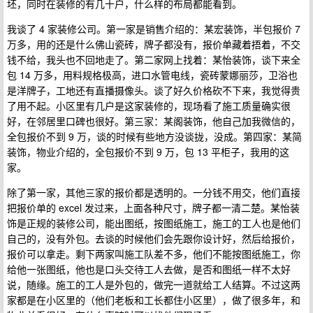
坯，同时在装修的有几十户，什么样的布局都能看到。
我谈了 4 家装修公司。第一家是销售介绍的：某宏装饰，半包报价 7
万多，用的还是什么佛山瓷砖，牌子都没有，报价单藏着捂着，不交
钱不给，我头也不回地走了。第二家网上找着：某怡装饰，谈下来全
包 14 万多，用料规格极高，进口水管电线，瓷砖蒙娜丽莎，卫浴也
是洋牌子，工地还有直播摄像头。谈了好久价格砍不下来，我觉得贵
了用不起。小区里有几户是这家装修的，现场看了施工质量确实很
好，在邻居里口碑也很好。第三家：某阁装饰，他自己加我微信的，
全包报价不到 9 万，谈的时候有些地方没谈拢，没成。第四家：某简
装饰，物业介绍的，全包报价不到 9 万，包 13 平柜子，我用的这
家。
除了第一家，其他三家的报价都是透明的。一分钱不用交，他们直接
把报价单的 excel 发过来，上面各种尺寸，牌子都一清二楚。某怡装
饰是正规的装修公司，能出图纸，按图纸施工，施工的工人也是他们
自己的，没有外包。去谈的时候他们会先跟你设计好，然后给报价，
报价可以拿走。剩下两家叫施工队差不多，他们不能按图纸施工，你
给他一张图纸，他也是口头交待工人去做，是否和图纸一样不太好
说，随缘。施工的工人是外包的，做完一道就给工人结算。不过这两
家都是在小区里的（他们老板和工长都住小区里），做了很多年，和