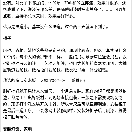
没有。对比了下邻居的，他的是 1700/桶的立邦漆，效果好很多。还
帮我看了下，说漆没那么差，是师傅刷漆时把水兑多了。。。可以加
点钱，直接不兑水来刷，效果要好得多。
优点是味道小，基本没什么味道，过个两三天就闻不到了。
柜子
厨柜、衣柜、鞋柜这些都是定制的，加项比较多。但这个其实没什么
可说的，每个人的情况都不一样。一般的加项是厨房拉篮要加钱，衣
柜鞋柜抽屉要加钱，工艺柜要加钱，柜门太长加拉直器要加钱，大抽
屉轨道要加钱，做推拉门要加钱，做衣柜书桌一体要加钱。
我选的多层实木板，大概 700/平米， 感觉还行。
刷好批好腻子后让人来量尺，一个月后安装。现在的柜子都是机器封
边，都是工厂出好板材，到现场直接组装，一般是不需要现场切割
的，顶多打个孔安装开关电器。所以量尺后可以直接刷漆，安装柜子
是最后一道工序。不会像网上装修那样，安装好柜子后再刷漆，搞得
柜子脏兮兮的。
安装灯饰、家电