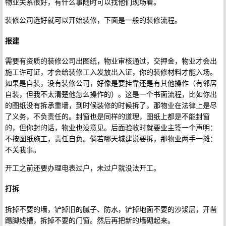
物业关系很好，有什么事随时可以找他们现场看。
装修公司选好就可以开始装修，下面是一般的装修流程。
报建
需要有资质的装修公司出图纸，物业审核通过，交押金，物业才会出
施工许可证，才会给装修工入发放出入证，你的装修材料才能入场。
如果是自装，没有装修公司，好像是要挂靠还是有其他操作（有邻居
自装，但我不太清楚他怎么操作的）。这是一个书面流程，比如你出
的图纸没有拆承重墙，到时候装修的时候拆了，那物业在法律上是尽
了义务，不负责任的。封窗也是同样的道理，图纸上都是不能封窗
的，但你封的话，物业也没意见。后面验收时就要业主签一个声明：
不按图纸施工，责任自负。倘若哪天城建说要拆，那物业两手一摊：
不关我事。
开工之前还要办理电表过户，未过户就没法开工。
打拆
拆掉不要的墙，铲掉旧的腻子、防水，铲掉地面不要的沙浆层，开凿
踢脚线槽，拆掉不要的门窗。然后再把新的墙砌起来。