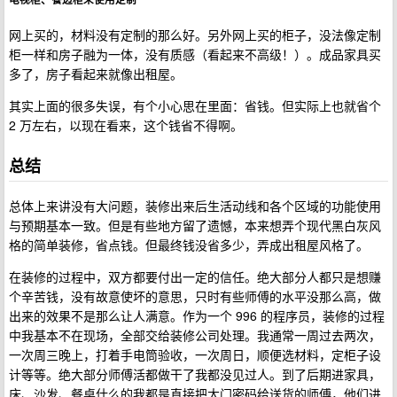
网上买的，材料没有定制的那么好。另外网上买的柜子，没法像定制
柜一样和房子融为一体，没有质感（看起来不高级！）。成品家具买
多了，房子看起来就像出租屋。
其实上面的很多失误，有个小心思在里面：省钱。但实际上也就省个
2 万左右，以现在看来，这个钱省不得啊。
总结
总体上来讲没有大问题，装修出来后生活动线和各个区域的功能使用
与预期基本一致。但是有些地方留了遗憾，本来想弄个现代黑白灰风
格的简单装修，省点钱。但最终钱没省多少，弄成出租屋风格了。
在装修的过程中，双方都要付出一定的信任。绝大部分人都只是想赚
个辛苦钱，没有故意使坏的意思，只时有些师傅的水平没那么高，做
出来的效果不是那么让人满意。作为一个 996 的程序员，装修的过程
中我基本不在现场，全部交给装修公司处理。我通常一周过去两次，
一次周三晚上，打着手电筒验收，一次周日，顺便选材料，定柜子设
计等等。绝大部分师傅活都做干了我都没见过人。到了后期进家具，
床、沙发、餐桌什么的我都是直接把大门密码给送货的师傅，他们进