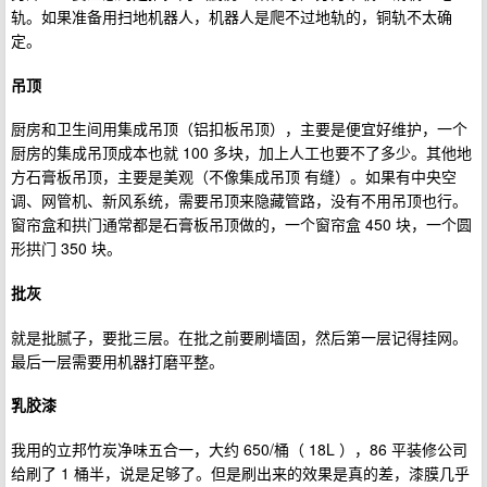
轨。如果准备用扫地机器人，机器人是爬不过地轨的，铜轨不太确
定。
吊顶
厨房和卫生间用集成吊顶（铝扣板吊顶），主要是便宜好维护，一个
厨房的集成吊顶成本也就 100 多块，加上人工也要不了多少。其他地
方石膏板吊顶，主要是美观（不像集成吊顶 有缝）。如果有中央空
调、网管机、新风系统，需要吊顶来隐藏管路，没有不用吊顶也行。
窗帘盒和拱门通常都是石膏板吊顶做的，一个窗帘盒 450 块，一个圆
形拱门 350 块。
批灰
就是批腻子，要批三层。在批之前要刷墙固，然后第一层记得挂网。
最后一层需要用机器打磨平整。
乳胶漆
我用的立邦竹炭净味五合一，大约 650/桶（ 18L ），86 平装修公司
给刷了 1 桶半，说是足够了。但是刷出来的效果是真的差，漆膜几乎