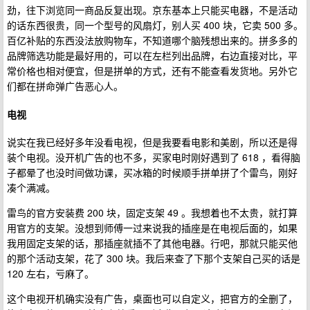
劲，往下浏览同一商品反复出现。京东基本上只能买电器，不是活动
的话东西很贵，同一个型号的风扇灯，别人买 400 块，它卖 500 多。
百亿补贴的东西没法放购物车，不知道哪个脑残想出来的。拼多多的
品牌筛选功能是最好用的，可以在左栏列出品牌，右边直接对比，平
常价格也相对便宜，但是拼单的方式，还有不能查看发货地。另外它
们都在拼命弹广告恶心人。
电视
说实在我已经好多年没看电视，但是我要看电影和美剧，所以还是得
装个电视。没开机广告的也不多，买家电时刚好遇到了 618 ，看得脑
子都晕了也没时间做功课，买冰箱的时候顺手拼单拼了个雷鸟，刚好
凑个满减。
雷鸟的官方安装费 200 块，固定支架 49 。我想着也不太贵，就打算
用官方的支架。没想到师傅一过来说我的插座是在电视后面的，如果
我用固定支架的话，那插座就插不了其他电器。行吧，那就只能买他
的那个活动支架，花了 300 块。我后来查了下那个支架自己买的话是
120 左右，亏麻了。
这个电视开机确实没有广告，桌面也可以自定义，把官方的全删了，