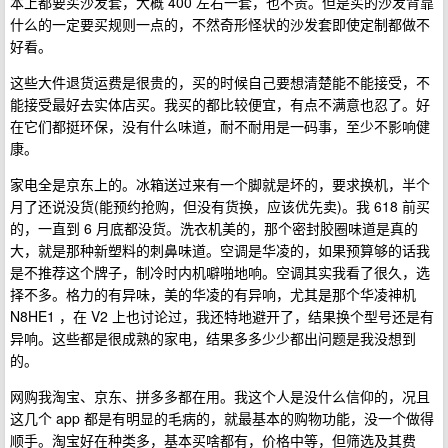
本上都要买沙发套，大概 400 左右一套，也不贵。但是买的沙发背靠
什么的一定要买规则一点的，不然奇形怪状的沙发套即使定制都做不
好看。
这些大件退货运费是很贵的，买的时候自己要想清楚能不能接受，不
能接受最好去实体店买。我买的都比较便宜，有点不满意也忍了。好
在它们都挺环保，没有什么味道，耐不耐用是一码事，至少不影响健
康。
家电全是京东上的。冰箱送过来有一个脚就是坏的，要求换机，半个
月了还说没货(能预约抢购，但没有货换，应该优先卖)。我 618 前买
的，一直到 6 月底都没货。洗衣机美的，那个密封胶圈味道是真的
大，就是那种新塑料的刺鼻味道。空调是华凌的，如果预算够的话我
是不推荐这个牌子，制冷时内机噼啪地响。空调其实我看了很久，选
择不多。格力的有异味，美的华凌的有异响，尤其是那个华凌神机
N8HE1 ，在 V2 上也讨论过，我还特地避开了，结果换个型号还是有
异响。这些都是很成熟的家电，结果多多少少都出问题是我没想到
的。
网购我淘宝、京东、拼多多都在用。我这个人是没什么信仰的，况且
这几个 app 都是有明显的毛病的，就最基本的购物功能，没一个做得
顺手。淘宝好在种类多，基本买啥都有，价格中等，但筛选及其费