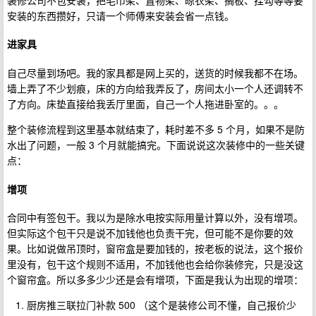
安装的东西攒好，只请一个师傅来安装会省一点钱。
进家具
自己尽量到场吧。我的家具都是网上买的，送货的时候我都不在场。
墙上弄了不少划痕，床的方向给我弄反了，房间太小一个人还调转不
了方向。床垫直接给我丢厅里面，自己一个人拖进卧室的。。。
整个装修流程到这里基本就结束了，耗时差不多 5 个月，如果不是防
水出了问题，一般 3 个月就能搞完。下面说说这次装修中的一些关键
点：
增项
合同中有签包干。我以为是除水电按实际用量计算以外，没有增项。
但实际这个包干只是说不加钱他也负责干完，但可能不是你要的效
果。比如说做吊顶时，窗帘盒是要加钱的，按老板的说法，这个报价
里没有，包干这个规则不适用，不加钱他也会给你装修完，只是没这
个窗帘盒。所以多多少少还是会有增项，下面是我认为出现的增项：
厨房推三联拉门补款 500 （这个是装修公司不懂，自己报价少