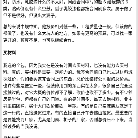
对，防水，乳胶漆什么的不太好，网线合同中写的超 6 给我穿的 6
类，贴砖倒没有什么空鼓，腻子乳胶漆也都按合同刷多次。属于做了
但不是很好，但没出大漏子。
总的来说中规中矩。他报价相对低一些，工程质量也一般，但该做的
都做了，也没有什么太坑人的地方。如果有更高的预算，可以找一家
更好的，预算不足，也可以继续合作。
买材料
我选的全包，因为我实在是没有时间去买材料，也没有能力去买材
料。真的，买材料是需要一定能力的。我签合同前自己也去过材料城
探过价，假如要买这完合同上的东西，总价比装修公司报的总价高。
也许有些是便宜一些，但装修用到的东西实在太多，很多自己完全没
接触过的，对它大概的价位都不了解，砍价也砍不了多少。有不少邻
居是半包，但都有自己的门道。有的是时间多，每天去跑材料，业主
群里搞团购，买个大门砍价能砍一星期。有的是自己亲戚朋友就是干
这一行的，直接送货过来。有的直接自己开车去佛山拉货。最重要的
是要能找到厂家，尤其是门窗、柜子的厂家，否则总价压不下来，当
然钱多的当我没说。