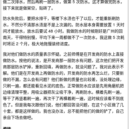
做二次排水，然后再刷一层防水，做第 5 次防水。这才算做完防水，
接下来就是做架空，贴砖了。
防水失败后，要把水排干，等楼下水渍也干了以后，才能重新刷防
水，不然分不清那水渍是不是上次漏的。防水层本身需要放置 1 天时
间才能放水，放水后要试 48 小时。我做防水的时候刚好是广州的回
南天，干得特别慢，平均下来一周都做不了一次防水，我这做 5 次耗
时将近 2 个月，极大地拖慢装修进度。
我对他们做防水的质量表示怀疑。之前师傅是在开发商的防水上直接
做防水。按他的说法，是开发商那一层防水有问题，这次他们把开发
商那层防水铲掉，重新回填，再做防水，就没问题了。我对此表示不
解。他们是在开发商上再做防水的，开发商的防水再怎么烂，只要新
做的不漏，怎么会有问题？他们新做的质量也比较差，没处理边缘，
只刷一遍，都还能看见水泥的底色。正常做防水应该是先用角磨机把
边缘清理平整，用吸尘器把灰尘吸干净，再刷防水。横着先刷一遍，
等干了再竖着刷一遍，再次干了再横着刷一遍，这时候应该看不到底
色了。但是我每次跟他们说，他们都回答没问题，在这个小区做了几
十套，都是这样做的。我也没办法，总不能把他们的做的铲了，自己
亲自下场去做吧。
瓷砖