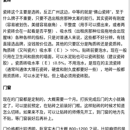
瓷砖这个主要是选砖。反正广州这边，中等的就是“佛山瓷砖”，至于
什么牌子不重要，只要不选出租房那种太差的就行。其实瓷砖有刚度
（容易被划伤，美缝容易崩角）、平整度（用手可以摸出来，或者两
片瓷砖合在一起看是否平整）、吸水性（出租房那种垃圾拖地会出现
腥味）各种各样的指标，只是对普通人来说，这些都不好分辨，有钱
直接选品牌，没钱按价位选。其他的只要区分是陶质砖还是瓷质砖。
陶质砖（又叫瓷片）吸水率（ E ）＞ 10%，贴砖前要泡水，现在一般
只用在卫生间和厨房的墙面，可以水泥贴也可以瓷砖胶贴（建议瓷砖
胶）。瓷质砖吸水率（ E ）≤0.5%，不用泡水，是现在的主流瓷砖
（通常叫通体大理石瓷砖，硬度和耐久度都要好一些），地砖一般都
用资质砖，可以水泥干贴，但上墙必须用瓷砖胶。
门窗
现在的门窗都是定制的，大概需要一个月。打拆完成后门的大小就确
定了，可以提前预定，在贴砖之前装好门框。这样贴砖的时候才知道
怎么切砖。如果来不及，可以让贴砖的师傅先开工，到门窗的地方先
不贴，等门窗装好后再补上。
门价格都比较透明，卧室实木门大概 800~1200 之间，比较麻烦的是