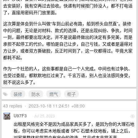
去安装好，我有空再过去验收。快递有时候按门铃没人，都不打电话
了，直接用密码开门放里面。
这次算是体会到什么叫做“车到山前必有路，船到桥头自然直”。装修
中的问题，无论是对材料、款式的选择，还是出现纠纷、争执，时间
一到，最终都要出现决定。并不是说最终做出的决定有多完美，而是
承担不起停工的代价。哪怕是自己让步，自己亏钱，又或者是逼得对
方让步，或者双方撕破脸，反正时间到了，这一坎都得过。毕竟大家
都耗不起。
作为一个社恐的人，这些事都是自己一个人完成。中间也有过争执、
也受过委屈，都默默地扛过来了。千言万语，别人也没法感同身受，
就不说这么多了。
装修
防水
燃气
柜子
43 replies
•
2023-10-18 11:24:51 +08:00
U97F3
Jul 25, 2023
1
出租屋风格完全不是因为成品家具买多了，是因为你的大理石地
板，你可以考虑实木地板或者 SPC 石塑木纹地板，铺上之后，
对家里整体的氛围会有完全的改造，并且成本非常不高