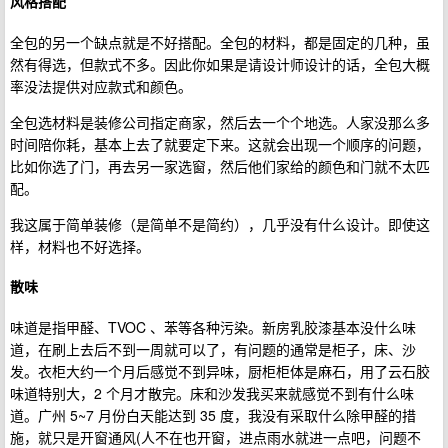
风格搭配
全包的另一个缺点就是不好搭配。全包的材料，都是固定的几种，虽
然有得选，但款式不多。因此你如果是请设计师设计的话，全包大概
率没法提供对应款式和颜色。
全包选材料是装修公司指定商家，然后去一个个地选。人家没那么多
时间陪你耗，基本上去了就要定下来。这就会出现一个顺序的问题，
比如你选了门，再去另一家选窗，然后他们家给的颜色和门就不太匹
配。
我这属于简单装修（是简单不是简约），几乎没有什么设计。即使这
样，材料也不好选择。
散味
味道是指甲醛、TVOC 、苯等各种污染。新房乳胶漆基本没什么味
道，在刷上去后不到一周就可以了，有问题的通常是柜子，床、沙
发。衣柜大约一个月后感觉不到异味，厨柜柜体是麻石，用了云石胶
味道特别大，2 个月才散完。床和沙发我买来就感觉不到有什么味
道。广州 5~7 月份白天能达到 35 度，我没有采取什么除甲醛的措
施，就只是开窗通风(人不在也开窗，进点雨水就进一点吧，问题不