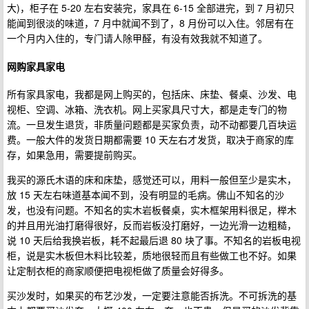
大)，柜子在 5-20 左右安装完，家具在 6-15 全部进完，到 7 月初只
能闻到很淡的味道，7 月中就闻不到了，8 月份可以入住。邻居有在
一个月内入住的，专门请人除甲醛，有没有效我就不知道了。
网购家具家电
所有家具家电，我都是网上购买的，包括床、床垫、餐桌、沙发、电
视柜、空调、冰箱、洗衣机。网上买家具尺寸大，都是走专门的物
流。一旦发生退货，非质量问题都是买家负责，动不动都要几百块运
费。一般大件的发货日期都需要 10 天左右才发货，取决于商家的库
存，如果急用，需要提前购买。
我买的源氏木语的床和床垫，感觉还可以，用料一般但至少是实木，
放 15 天左右味道基本闻不到，没有明显的毛病。佛山不知名的沙
发，也没有问题。不知名的实木岩板餐桌，实木框架用料很足，榉木
的并且用光油打磨得很好，反而岩板没打磨好，一边光滑一边粗糙，
说 10 天后给我换岩板，耗不起最后退 80 块了事。不知名的岩板电视
柜，说是实木板但木料比较差，质地很轻而且有些做工也不好。如果
让定制衣柜的商家顺便把电视柜做了质量会好得多。
买沙发时，如果买的布艺沙发，一定要注意能否拆洗。不可拆洗的基