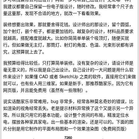
我建议都要自己保留一份电子版设计，随时修改。我经常拿个尺子去
量这量那，发现不合适的地方，就改一下看看效果。
装修想要出效果，那就要舍得花钱。设计师出的那设计，留个圆弧，
加个射灯，嵌个柜子，都是要加钱的。越复杂的设计，材料品质要求
就越高，搭配难度就越大。比如你简简单单装个吸顶灯，随便买就
行。但如果做无主灯，那筒灯、射灯的角度、色温、光束形状都有讲
究，这预算就上去了。
我预算给得比较低，只打算简单装修。没有复杂的设计，请设计师是
毫无意义的，所以我是自己出设计。自己设计的一大问题是用什么软
件来设计？如果懂 CAD 或者 SketchUp 之类的软件，直接用它们来做
就可以，也有些人用三维家。如果是新手，那推荐酷家乐，因为它有
网页版，并且能免费用（虽然有一些限制）。
说实话酷家乐非常难用，bug 非常多，经常各种莫名奇妙的错误，比
如渲染的视角经常丢失。老是提示材料异常换了这个又提示另一个异
常。所以我只用它的基本功能，设计整个房间的布局，精准定位水
电，摆放各种家具家电，出一些基本的渲染，还是可以的。下面的图
片分别是用它制作的平面布局图和一个效果渲染图（免费网页版）