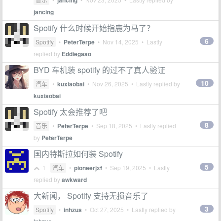
jancing
jancing
Spotify 什么时候开始指鹿为马了？
6
Spotify
•
PeterTerpe
•
Nov 14, 2025
• Lastly
replied by
Eddiegaao
BYD 车机装 spotify 的过不了真人验证
10
汽车
•
kuxiaobai
•
Nov 26, 2025
• Lastly replied by
kuxiaobai
Spotify 太会推荐了吧
8
音乐
•
PeterTerpe
•
Sep 18, 2025
• Lastly replied
by
PeterTerpe
国内特斯拉如何装 Spotify
5
1
汽车
•
pioneerjxf
•
Sep 19, 2025
• Lastly
replied by
awkward
大新闻， Spotify 支持无损音乐了
3
Spotify
•
inhzus
•
Oct 27, 2025
• Lastly replied by