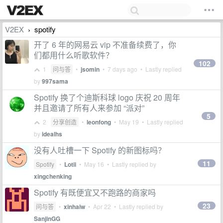
V2EX
spotify
›
开了 6 年的网易云 vip 不准备续费了，你
们都用什么听歌软件？
102
1
问与答
•
jsomin
•
7 days ago
• Lastly replied
by
997sama
Spotify 换了个迪斯科球 logo 庆祝 20 周年
并且邀请了所有人来参加 “派对”
5
2
分享创造
•
leonfong
•
May 19
• Lastly replied
by
idealhs
没有人吐槽一下 Spotify 的新图标吗？
11
Spotify
•
Lotii
•
May 16
• Lastly replied by
xingchenking
Spotify 有既便宜又不跑路的商家吗
23
问与答
•
xinhaiw
•
Apr 22
• Lastly replied by
SanjinGG