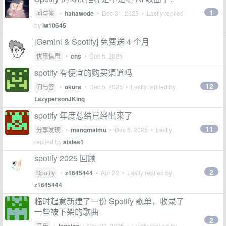
1
问与答
•
hahawode
•
Dec 31, 2025
• Lastly replied
by
lw10645
[Gemini & Spotify] 免费送 4 个月
优惠信息
•
cns
•
Dec 5, 2025
spotify 有便宜的购买渠道吗
12
问与答
•
okura
•
Dec 5, 2025
• Lastly replied by
LazypersonJKing
spotify 年度总结已经出来了
11
分享发现
•
mangmaimu
•
Dec 5, 2025
• Lastly
replied by
aisles1
spotify 2025 回顾
2
Spotify
•
z1645444
•
Apr 22
• Lastly replied by
z1645444
临时起意新建了一份 Spotify 歌单，收录了
一些被下架的歌曲
2
音乐
•
•
Nov 23, 2025
• Lastly replied by