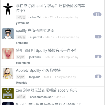
现在咋订阅 spotify 容易？还有低价区的车
位不？
11
问与答
•
sikuu2al
•
Apr 28
• Lastly replied by
ywm8812
spotify 充值卡购买渠道
1
问与答
•
superhxl
•
Mar 12
• Lastly replied by
shfksknc
使用 Siri 叫 Spotify 播放音乐一直不行
8
Apple
•
jackenliu
•
Feb 12
• Lastly replied by
beichuang
Appletv Spotify 小火箭模块
5
Apple
•
Megiddo
•
Mar 4
• Lastly replied by
Megiddo
zen 浏览器无法正常播放 spotify 音乐
浏览器
•
onecommonuser
•
Jan 25
Spotify 的每周推荐是不是有 AI 歌曲了？