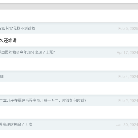
父母其实我找不到对象
Feb 5, 202
久还难讲
觉周围的物价今年部分出现了上涨？
Apr 17, 202
哪
Feb 4, 202
二本儿子在福建当程序员月薪一万二，应该如何应对？
Feb 2, 202
资理财被骗了 4 次
Jan 30, 202