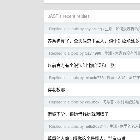
3AST's recent replies
Replied to a topic by
shylockhg
生活
如何委婉告诉
›
›
养条狗算了，全天候忠于主人，谈个对象能处多
Replied to a topic by
Gavin999
生活
大家有没有感
›
›
以前官方有个说法叫“物价温和上涨”
Replied to a topic by
miracle778
投资
大家工资存在
›
›
存老板那
Replied to a topic by
W3Cbox
问与答
农村亲戚炫耀
›
›
借坡下驴，跟她借钱她就闭嘴了
Replied to a topic by
hello202311
生活
家里的老人投
›
›
尊重他人命.. 哦你这个是家人，那有点难