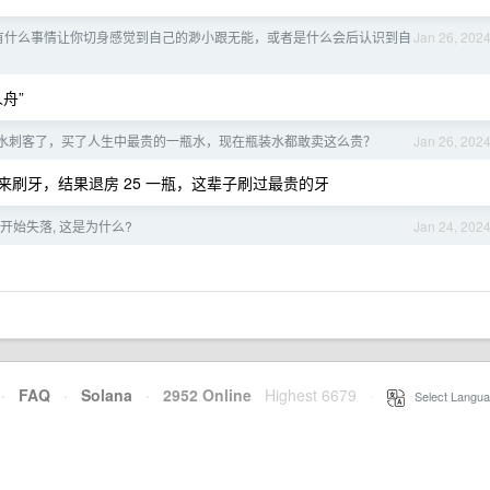
没有什么事情让你切身感觉到自己的渺小跟无能，或者是什么会后认识到自
Jan 26, 202
舟”
水刺客了，买了人生中最贵的一瓶水，现在瓶装水都敢卖这么贵？
Jan 26, 202
刷牙，结果退房 25 一瓶，这辈子刷过最贵的牙
开始失落, 这是为什么?
Jan 24, 202
·
FAQ
·
Solana
·
2952 Online
Highest 6679
·
Select Langua