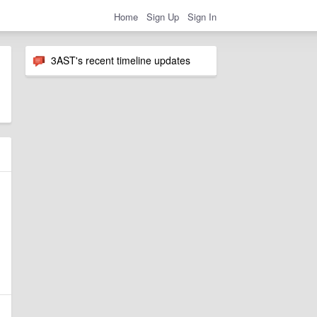
Home
Sign Up
Sign In
3AST's recent timeline updates