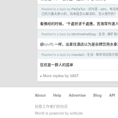
Replied to a topic by
PaiDaTun
问与答
xdm，有
›
›
己的力量太渺小的，后来是怎么解决的、怎么想开的？
看佛经的时候，“千處祈求千處應，苦海常作渡人
Replied to a topic by
idontnowhat2say
生活
被矿泉
›
›
@
pyufftj
一样，出差住酒店以为是杂牌饮用水拿来
Replied to a topic by
miaotaizi
生活
每年邻近除夕就
›
›
狂欢是一群人的孤单
More replies by 3AST
»
About
·
Help
·
Advertise
·
Blog
·
API
创意工作者们的社区
World is powered by solitude