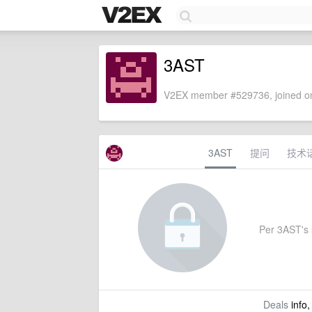
3AST
V2EX member #529736, joined on
3AST
提问
技术
Per 3AST's s
Deals
info,