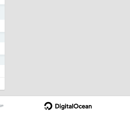
4
4
4
ge