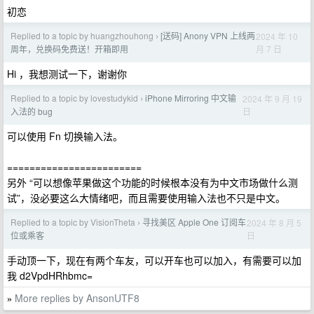
初恋
Replied to a topic by huangzhouhong
[送码] Anony VPN 上线两
2024 年 10
›
月 7 日
周年，兑换码免费送！开箱即用
Hi ，我想测试一下，谢谢你
Replied to a topic by lovestudykid
iPhone Mirroring 中文输
2024 年 9 月 19
›
日
入法的 bug
可以使用 Fn 切换输入法。
========================
另外 “可以想像苹果做这个功能的时候根本没有为中文市场做什么测
试”，没必要这么大情绪吧，而且需要使用输入法也不只是中文。
Replied to a topic by VisionTheta
寻找美区 Apple One 订阅车
2024 年 8 月 5
›
日
位或乘客
手动顶一下，现在有两个车友，可以开车也可以加入，有需要可以加
我 d2VpdHRhbmc=
More replies by AnsonUTF8
»