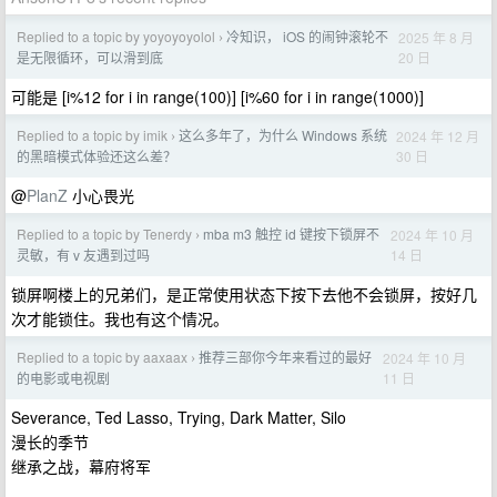
Replied to a topic by yoyoyoyolol
冷知识， iOS 的闹钟滚轮不
2025 年 8 月
›
20 日
是无限循环，可以滑到底
可能是 [i%12 for i in range(100)] [i%60 for i in range(1000)]
Replied to a topic by imik
这么多年了，为什么 Windows 系统
2024 年 12 月
›
30 日
的黑暗模式体验还这么差？
@
PlanZ
小心畏光
Replied to a topic by Tenerdy
mba m3 触控 id 键按下锁屏不
2024 年 10 月
›
14 日
灵敏，有 v 友遇到过吗
锁屏啊楼上的兄弟们，是正常使用状态下按下去他不会锁屏，按好几
次才能锁住。我也有这个情况。
Replied to a topic by aaxaax
推荐三部你今年来看过的最好
2024 年 10 月
›
11 日
的电影或电视剧
Severance, Ted Lasso, Trying, Dark Matter, Silo
漫长的季节
继承之战，幕府将军