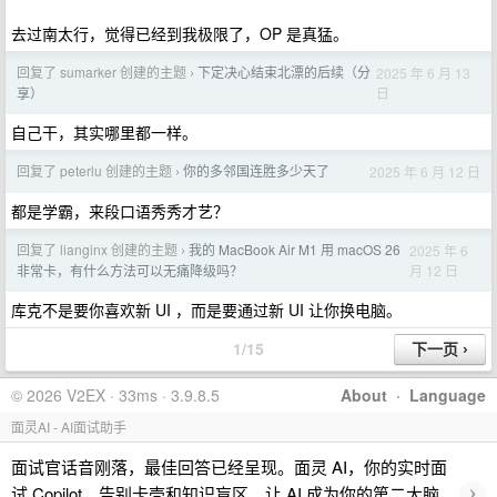
去过南太行，觉得已经到我极限了，OP 是真猛。
回复了 sumarker 创建的主题
下定决心结束北漂的后续（分
2025 年 6 月 13
›
日
享）
自己干，其实哪里都一样。
回复了 peterlu 创建的主题
你的多邻国连胜多少天了
2025 年 6 月 12 日
›
都是学霸，来段口语秀秀才艺？
回复了 lianginx 创建的主题
我的 MacBook Air M1 用 macOS 26
2025 年 6
›
月 12 日
非常卡，有什么方法可以无痛降级吗？
库克不是要你喜欢新 UI ，而是要通过新 UI 让你换电脑。
1/15
© 2026 V2EX · 33ms · 3.9.8.5
About
·
Language
面灵AI - AI面试助手
面试官话音刚落，最佳回答已经呈现。面灵 AI，你的实时面
›
试 Copilot。告别卡壳和知识盲区，让 AI 成为你的第二大脑，