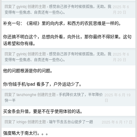
回复了 gyinbj 创建的主题
感觉自己孩子有时候很孤独，无助。我
2025 年 6
›
月 20 日
变得有一些焦虑、自责还有一些伤心。
补充一句：《易经》里的向内求，和西方的农民思维是一样的。
你还搞不明白这个，总想向外看，向外比，那你最终不得好果。这句
话希望和你有缘。
回复了 gyinbj 创建的主题
感觉自己孩子有时候很孤独，无助。我
2025 年 6
›
月 20 日
变得有一些焦虑、自责还有一些伤心。
他的问题根源是你的问题。
你/你娃手机/ipad 看多了，户外运动少了。
回复了 tanzhonghe 创建的主题
手机降价太快了，半年降价
2025 年 6 月 19
›
日
快一半
买金条会升值，要是不在乎使用体验的话。
回复了 ichigo 创建的主题
端午节去五台山徒步了一趟
2025 年 6 月 17 日
›
强度略大于南太行。。。