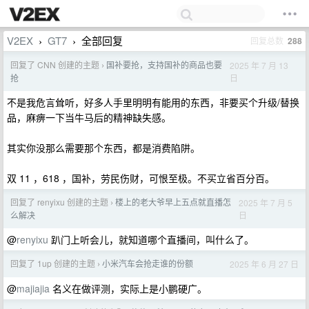
V2EX
GT7
全部回复
回复总数
288
›
›
回复了 CNN 创建的主题
国补要抢，支持国补的商品也要
2025 年 7 月 13
›
日
抢
不是我危言耸听，好多人手里明明有能用的东西，非要买个升级/替换
品，麻痹一下当牛马后的精神缺失感。
其实你没那么需要那个东西，都是消费陷阱。
双 11 ，618 ，国补，劳民伤财，可恨至极。不买立省百分百。
回复了 renyixu 创建的主题
楼上的老大爷早上五点就直播怎
2025 年 7 月 5
›
日
么解决
@
renyixu
趴门上听会儿，就知道哪个直播间，叫什么了。
回复了 1up 创建的主题
小米汽车会抢走谁的份额
2025 年 6 月 27 日
›
@
majiajia
名义在做评测，实际上是小鹏硬广。