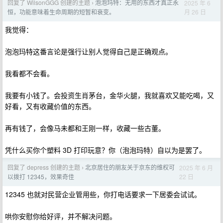
回复了 WilsonGGG 创建的主题
泡泡玛特：无用的东西才真正永
2025 年 6
›
月 26 日
恒，功能意味着生命周期的短暂和衰变。
我觉得：
泡泡玛特这番言论是强行让别人觉得自己是正确观点。
我看都不会看。
我要有小钱了。会投资生肖茅台，金华火腿，我就喜欢又能吃喝，又
好看，又有收藏价值的东西。
再有钱了，会像马未都和王刚一样，收藏一些古董。
凭什么买你个塑料 3D 打印玩意？你（泡泡玛特）自以为是罢了。
回复了 depress 创建的主题
北京居住的朋友关于京东的维权可
2025 年 6 月
›
22 日
以拨打 12345，效果奇佳
12345 也就对民营企业管用些，你打电话要求一下居委会试试。
哄你安慰你给好评，并不解决问题。