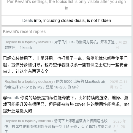
Per KevZhi's settings, the topics list is only visible after you sign
in
Deals
info, including closed deals, is not hidden
KevZhi's recent replies
Replied to a topic by leave01
对于飞牛 OS 的漏洞为契机，开发了这
5 月 23
›
日
款软件， fnknock
已经安装使用了，非常好用，也打赏了一点，希望能优化新手使用门
槛，提供分步骤引导，也希望作者能联系一些有识之士进行一些安全
审计，让这个东西更安全。
Replied to a topic by doctorzry
同为 5000 出头的 MacBook air，
2025 年 11
›
月 12 日
你会选择 24+512 的 M2，还是 16+256 的 M4？
@
wetalk
你说的场景是持续性能释放下，比如持续的渲染、编译、游
戏可能提升没有很明显，但是能被散热 cover 住的瞬间性能需求，m4
提升还是挺大的
Replied to a topic by lynn1su
请问下上海哪里酒店上传网速比较
2025 年
›
8 月 26
快，有 32T 的视频素材想全部备份到 115 云盘，买了 50T+年费会员
日
了