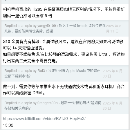
相机手机直出的 H265 在保证画质肉眼无区别的情况下，用软件重新
编码一遍仍然可以压缩 5 倍
Replied to a topic by yangyi0109
想入手一款 iwatch,请各位推荐
2025 年 8
›
月 11 日
几款，最好能阐明优劣势，感谢
S10 金属背壳有掉漆+金属过敏风险，建议在官网购买如果出现过敏
可以 14 天无理由退货。
如果想要不续航焦虑/有比较强的运动需求，建议购买 Ultra ，短途旅
行出差两三天完全不需要充电。
Replied to a topic by Rat3
我该如何将 Apple Music 中的歌曲
2025 年 6 月
›
30 日
全部下载到本地？
做不到，需要你等苹果推出水下无线通信技术或者和游泳耳机厂商合
作可以离线解密 DRM 。
Replied to a topic by 0rangem00n
最新一代“摄影风格”是如何
2025 年 6 月
›
30 日
存储相关信息的？
https://www.bilibili.com/video/BV1JGtHepEcX/
13:32