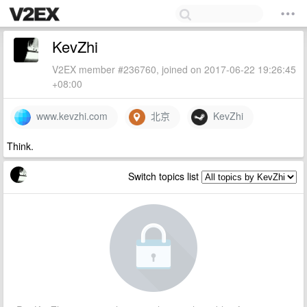
KevZhi
V2EX member #236760, joined on 2017-06-22 19:26:45
+08:00
www.kevzhi.com
北京
KevZhi
Think.
Switch topics list