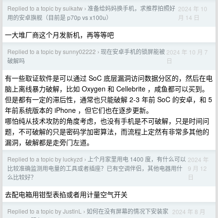
Replied to a topic by suikatw
准备给妈妈换手机，求推荐拍照好
2024 年 10
›
月 14 日
用的安卓旗舰（目前是 p70p vs x100u）
一大堆厂商这个月发新机，再等等吧
Replied to a topic by sunny02222
现在安卓手机的锁屏能被
2024 年 10 月 7
›
日
破解吗
有一些取证软件是可以通过 SoC 底层漏洞访问数据分区的，然后在电
脑上离线暴力破解，比如 Oxygen 和 Cellebrite ，咸鱼都可以买到。
但是都有一定的滞后性，通常也只能破解 2-3 年前 SoC 的安卓，和 5
年前系统版本的 iPhone ，但它们也在逐步更新。
哪怕纯从技术攻防的角度考虑，也没有手机是不可破解，只是时间问
题，不可破解的只是密码学加密算法，而流程上定然有非常多其他的
漏洞，破解都是走旁门左道。
Replied to a topic by luckyzd
上个月家里用电 1400 度，有什么可以
2024 年
›
9 月 12
比较准确监测用电量的工具或者插座？已有空调伴侣，其他电器用什
日
么比较好？
去配电箱用钳型表掐或者用计量空气开关
Replied to a topic by JustinL
如何在没有屏幕的情况下安装家
2024 年 8 月
›