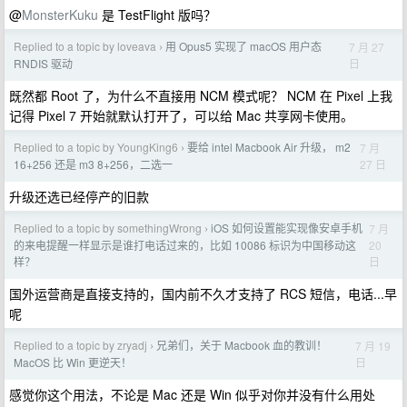
@
MonsterKuku
是 TestFlight 版吗？
Replied to a topic by loveava
用 Opus5 实现了 macOS 用户态
7 月 27
›
日
RNDIS 驱动
既然都 Root 了，为什么不直接用 NCM 模式呢？ NCM 在 Pixel 上我
记得 Pixel 7 开始就默认打开了，可以给 Mac 共享网卡使用。
Replied to a topic by YoungKing6
要给 intel Macbook Air 升级， m2
7 月
›
27 日
16+256 还是 m3 8+256，二选一
升级还选已经停产的旧款
Replied to a topic by somethingWrong
iOS 如何设置能实现像安卓手机
7 月
›
20
的来电提醒一样显示是谁打电话过来的，比如 10086 标识为中国移动这
日
样？
国外运营商是直接支持的，国内前不久才支持了 RCS 短信，电话...早
呢
Replied to a topic by zryadj
兄弟们，关于 Macbook 血的教训！
7 月 19
›
日
MacOS 比 Win 更逆天！
感觉你这个用法，不论是 Mac 还是 Win 似乎对你并没有什么用处