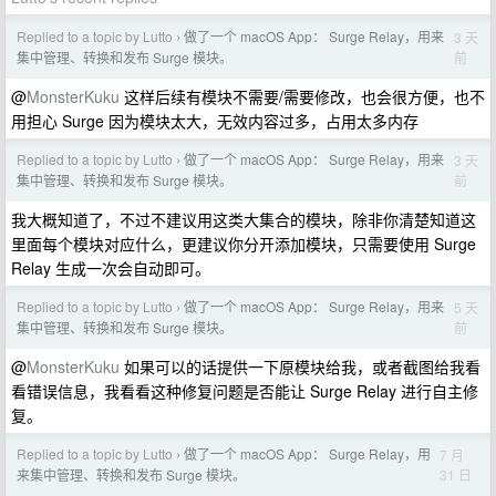
Replied to a topic by Lutto
做了一个 macOS App： Surge Relay，用来
3 天
›
前
集中管理、转换和发布 Surge 模块。
@
MonsterKuku
这样后续有模块不需要/需要修改，也会很方便，也不
用担心 Surge 因为模块太大，无效内容过多，占用太多内存
Replied to a topic by Lutto
做了一个 macOS App： Surge Relay，用来
3 天
›
前
集中管理、转换和发布 Surge 模块。
我大概知道了，不过不建议用这类大集合的模块，除非你清楚知道这
里面每个模块对应什么，更建议你分开添加模块，只需要使用 Surge
Relay 生成一次会自动即可。
Replied to a topic by Lutto
做了一个 macOS App： Surge Relay，用来
5 天
›
前
集中管理、转换和发布 Surge 模块。
@
MonsterKuku
如果可以的话提供一下原模块给我，或者截图给我看
看错误信息，我看看这种修复问题是否能让 Surge Relay 进行自主修
复。
Replied to a topic by Lutto
做了一个 macOS App： Surge Relay，用
7 月
›
31 日
来集中管理、转换和发布 Surge 模块。