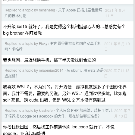
Replied to a topic by minsheng
关于 Apple 扫描儿童色情照
2021 年 8 月
›
11 日
片的技术讨论
不升级 ios15 就好了，我是觉得这个机制挺恶心人的…总感觉有个
big brother 在盯着我
Replied to a topic by Ficky
有内置谷歌框架的国产安卓手机
2021 年 5 月 19
›
日
吗？求推荐
我也想问，最近想换手机，挑了半天没找到合适的
Replied to a topic by miaomiao2014
玩 ubuntu 用 wsl2 还是
2020 年 7 月 18
›
日
虚拟机？
我喜欢 WSL 2，不为别的，打开方便…虚拟机就是多了个图形化界
面，我并不需要，需要的另说。另外 WSL1 遇到过很多坑，比如跑
solr 死机，跑 cuda 出错，但是 WSL 2 基本没有遇到过
Replied to a topic by kisshere
个人只会 PHP 加前端，想把 1 岁儿
2020 年 7
›
月 13 日
子培养成 Google or Facebook 的大牛，现在该做哪些准备？
你攒钱送出国…然后找工作前逼他刷 leetcode 就行了，不说
google，亚麻起码能进