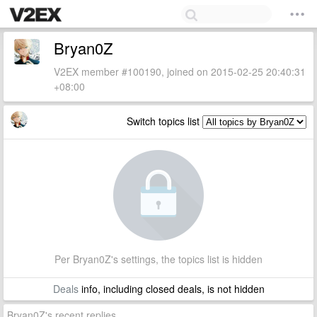
Bryan0Z
V2EX member #100190, joined on 2015-02-25 20:40:31
+08:00
Switch topics list
Per Bryan0Z's settings, the topics list is hidden
Deals
info, including closed deals, is not hidden
Bryan0Z's recent replies