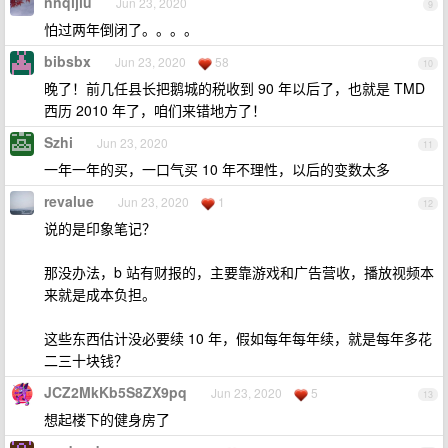
nnqijiu
Jun 23, 2020
9
怕过两年倒闭了。。。。
bibsbx
Jun 23, 2020
58
10
晚了！前几任县长把鹅城的税收到 90 年以后了，也就是 TMD
西历 2010 年了，咱们来错地方了！
Szhi
Jun 23, 2020
11
一年一年的买，一口气买 10 年不理性，以后的变数太多
revalue
Jun 23, 2020
1
12
说的是印象笔记？
那没办法，b 站有财报的，主要靠游戏和广告营收，播放视频本
来就是成本负担。
这些东西估计没必要续 10 年，假如每年每年续，就是每年多花
二三十块钱？
JCZ2MkKb5S8ZX9pq
Jun 23, 2020
5
13
想起楼下的健身房了