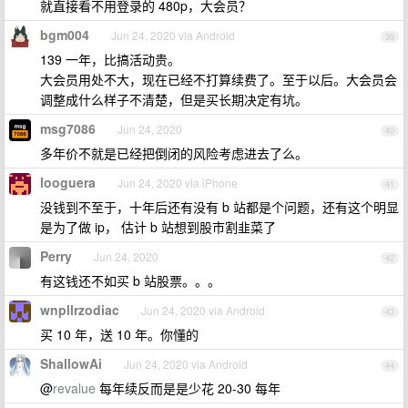
就直接看不用登录的 480p，大会员？
bgm004
Jun 24, 2020 via Android
39
139 一年，比搞活动贵。
大会员用处不大，现在已经不打算续费了。至于以后。大会员会
调整成什么样子不清楚，但是买长期决定有坑。
msg7086
Jun 24, 2020
40
多年价不就是已经把倒闭的风险考虑进去了么。
looguera
Jun 24, 2020 via iPhone
41
没钱到不至于，十年后还有没有 b 站都是个问题，还有这个明显
是为了做 ip， 估计 b 站想到股市割韭菜了
Perry
Jun 24, 2020
42
有这钱还不如买 b 站股票。。。
wnpllrzodiac
Jun 24, 2020 via Android
43
买 10 年，送 10 年。你懂的
ShallowAi
Jun 24, 2020 via Android
44
@
revalue
每年续反而是是少花 20-30 每年