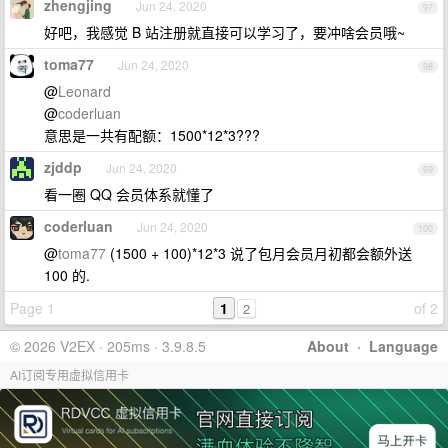
zhengjing
Jun 24, 2020
97
好吧，我感觉 B 站注册就直接可以学习了，要冲啥会员哦~
toma77
Jun 24, 2020
98
@
Leonard
@
coderluan
意思是一共有配额：1500*12*3???
zjddp
Jun 24, 2020
99
看一圈 QQ 会员体系就懂了
coderluan
Jun 24, 2020
100
@
toma77
(1500 + 100)*12*3 说了包月会员月初都会额外送
100 的.
Page 1
1
of 2
2
© 2026 V2EX · 205ms · 3.9.8.5
About
·
Language
AI订阅专用虚拟信用卡