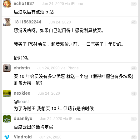
echo1937
Jun 24, 2020 via iPhone
45
后浪以后有点烦 b 站
18115692244
Jun 24, 2020
46
感觉没啥呀，如果自己能用得上感觉划算就买。
我买了 PSN 会员，趁着涨价之前，一口气买了十年份的。
挺好的。
christin
Jun 24, 2020 via iPhone
47
买 10 年会员没有多少优惠 就送一个包（懒得吐槽包有多垃圾)
准备大捞一笔?
nexklee
Jun 24, 2020
48
@
koast
为了海贼王 我想买 10 年 但萌节是啥时候
duanliyu
Jun 24, 2020 via iPhone
49
百度云出的话肯定买
Vindroid
Jun 24, 2020
50