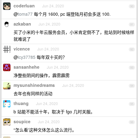
coderluan
Jun 24, 2020
90
@
toma77
每个月 1600, pc 端登陆月初会多送 100.
azkaban
Jun 24, 2020
91
买了小米的十年云服务会员，小米肯定倒不了，批站到时候啥样
就难说了
vicence
Jun 24, 2020
92
@
icy37785
每年双十买的？
sansanhehe
Jun 24, 2020
93
净整些阴间的操作，霹雳霹雳
mysunshinedreams
Jun 24, 2020
94
去年也有同样的活动
thuang
Jun 24, 2020
95
b 站能不能活十年，取决于 fgo 几时关服。
soupice
Jun 24, 2020
96
“怎么看'这种文体怎么这么流行。