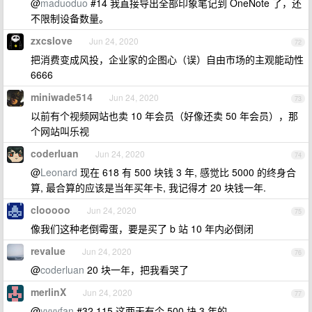
@
maduoduo
#14 我直接导出全部印象笔记到 OneNote 了，还
不限制设备数量。
zxcslove
Jun 24, 2020
72
把消费变成风投，企业家的企图心（误）自由市场的主观能动性
6666
miniwade514
Jun 24, 2020
73
以前有个视频网站也卖 10 年会员（好像还卖 50 年会员），那
个网站叫乐视
coderluan
Jun 24, 2020
74
@
Leonard
现在 618 有 500 块钱 3 年, 感觉比 5000 的终身合
算, 最合算的应该是当年买年卡, 我记得才 20 块钱一年.
clooooo
Jun 24, 2020
75
像我们这种老倒霉蛋，要是买了 b 站 10 年内必倒闭
revalue
Jun 24, 2020
76
@
coderluan
20 块一年，把我看哭了
merlinX
Jun 24, 2020
77
@
yyyyfan
#32 115 这两天有个 500 块 3 年的