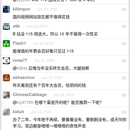
killergun
Jun 24, 2020
78
国内视频网站现在都不值得花钱
x86
Jun 24, 2020
79
B 站没 115 用途大，所以 10 年不值得一次性买
Flash1
Jun 24, 2020
80
能保值的年费会员好像只见过 115
toma77
Jun 24, 2020
81
@
cdlnls
后悔当年没买终生会员，大腿拍断
ashsaviour
Jun 24, 2020
82
昨天看到还有个百年大会员，恰阴间的钱
ChineseCabbage
Jun 24, 2020
83
@
icy37785
在哪个渠道开的呢？能否推荐一下呢？
kidult
Jun 24, 2020
84
办了二年，今年绝不再续，要番番没有，要剧剧没有，成天叫你
学习，耳边都是噔噔～噔噔噔的奇怪声音