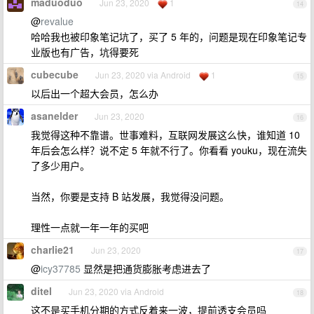
maduoduo
Jun 23, 2020
1
14
@
revalue
哈哈我也被印象笔记坑了，买了 5 年的，问题是现在印象笔记专
业版也有广告，坑得要死
cubecube
Jun 23, 2020 via Android
1
15
以后出一个超大会员，怎么办
asanelder
Jun 23, 2020
16
我觉得这种不靠谱。世事难料，互联网发展这么快，谁知道 10
年后会怎么样？说不定 5 年就不行了。你看看 youku，现在流失
了多少用户。
当然，你要是支持 B 站发展，我觉得没问题。
理性一点就一年一年的买吧
charlie21
Jun 23, 2020
17
@
icy37785
显然是把通货膨胀考虑进去了
ditel
Jun 23, 2020 via Android
18
这不是买手机分期的方式反着来一波，提前透支会员吗