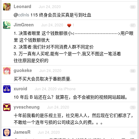
Leonard
Jun 24, 2020
66
@
cdlnls
115 终身会员没买真是亏到吐血
JimGreen
Jun 24, 2020
1
67
1. 决策者眼里 这个钱数额很小<---------------------------->用户眼
里 这个钱数额很大
2. 决策者:我们针对不同消费人群不同定价
3. 万一真有人买呢,能有一个是一个,我又不图这一笔活着
往往原因是交织的
guokeke
Jun 24, 2020
68
买不买大会员取决于番剧质量.
xuroid
Jun 24, 2020 via iPhone
69
10 年后 B 站还在么？就算在，会不会被别的视频网站超越。
yvescheung
Jun 24, 2020
70
十年前我看的是乐视土豆，社交用人人，然后现在它们都凉了，
不敢给一个连年亏损的公司续这么久的费。。。
JamesR
Jun 24, 2020
71