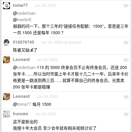
toma77
Jun 24, 2020
85
@
coderluan
@
merlinX
弱弱的问一下，那个三年的“链接任务配额：1500”，意思是三年
一共 1500 还是每年 1500 ？
515576745
Jun 24, 2020 via Android
86
陈睿又缺💰了
Leonard
Jun 24, 2020
87
@
coderluan
115 的 5000 终身会员不止有终身会员，还送 200
张年卡……所以当时市面上年卡才能十几二十一年，后来年卡价
格更是一路涨到两三百……就算不算自己的终身会员，光靠卖
200 张年卡都是稳赚
Leonard
Jun 24, 2020
88
@
toma77
每月 1500
huruwo
Jun 24, 2020
89
这不是新出的
我搜十年大会员 至少去年就有相关视频讨论了