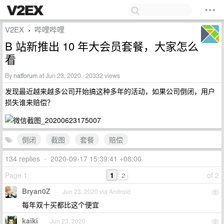
V2EX
哔哩哔哩
›
B 站新推出 10 年大会员套餐，大家怎么
看
By
natforum
at Jun 23, 2020 · 20332 views
发现最近越来越多公司开始搞这种多年的活动，如果公司倒闭，用户
损失谁来赔偿？
倒闭
截图
套餐
赔偿
134 replies
•
2020-09-17 15:39:41 +08:00
Page 1
1
of 2
2
Bryan0Z
Jun 23, 2020 via Android
1
每年双十买都比这个便宜
kaiki
Jun 23, 2020
2