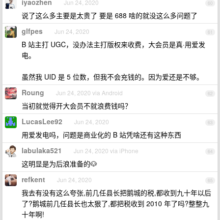
iyaozhen
Jun 24, 2020
60
说了这么多主要是太贵了 要是 688 啥的就没这么多问题了
glfpes
Jun 24, 2020
61
B 站主打 UGC，没办法主打版权来收费，大会员是真·用爱发
电。
虽然我 UID 是 5 位数，但我不会充钱的。因为爱还是不够。
Roung
Jun 24, 2020 via Android
62
当初就觉得开大会员不就浪费钱吗？
LucasLee92
Jun 24, 2020
63
用爱发电吗，问题是商业化的 B 站凭啥还有这种东西
labulaka521
Jun 24, 2020 via iPhone
64
这明显是为后浪准备的🐶
refkent
Jun 24, 2020
65
我去有没有这么夸张,前几任县长把鹅城的税,都收到九十年以后
了?鹅城前几任县长也太狠了,都把税收到 2010 年了吗?整整九
十年啊!