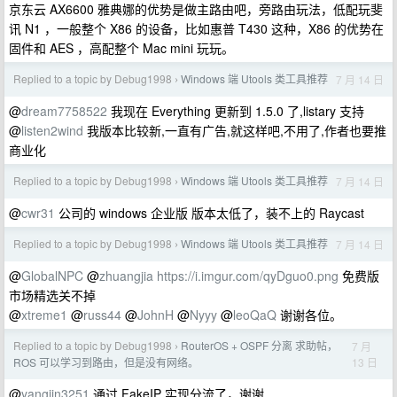
京东云 AX6600 雅典娜的优势是做主路由吧，旁路由玩法，低配玩斐
讯 N1 ，一般整个 X86 的设备，比如惠普 T430 这种，X86 的优势在
固件和 AES ，高配整个 Mac mini 玩玩。
Replied to a topic by Debug1998
Windows 端 Utools 类工具推荐
7 月 14 日
›
@
dream7758522
我现在 Everything 更新到 1.5.0 了,listary 支持
@
listen2wind
我版本比较新,一直有广告,就这样吧,不用了,作者也要推
商业化
Replied to a topic by Debug1998
Windows 端 Utools 类工具推荐
7 月 14 日
›
@
cwr31
公司的 windows 企业版 版本太低了，装不上的 Raycast
Replied to a topic by Debug1998
Windows 端 Utools 类工具推荐
7 月 14 日
›
@
GlobalNPC
@
zhuangjia
https://i.imgur.com/qyDguo0.png
免费版
市场精选关不掉
@
xtreme1
@
russ44
@
JohnH
@
Nyyy
@
leoQaQ
谢谢各位。
Replied to a topic by Debug1998
RouterOS + OSPF 分离 求助帖，
7 月
›
13 日
ROS 可以学习到路由，但是没有网络。
@
yangjin3251
通过 FakeIP 实现分流了，谢谢