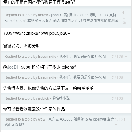
便宜的不是有国产模仿狗屁王模具的吗？
4
Replied to a topic by bbrow
[Bool 中转] 满血 Claude 限时 0.007x 支持
›
天
Fable5 opus5 本帖留言送 5 刀 新人加群再送 5 刀 原生满血性能随意测试
前
Y3J5YW5nc2hlbkBnbWFpbC5jb20=
谢谢老板，老板发财
Replied to a topic by EasonIndie
我不听，我要的是全面拥抱 AI
7 月 28 日
›
@
JoeDH
5000 积分相当于多少 tokens?
Replied to a topic by EasonIndie
我不听，我要的是全面拥抱 AI
7 月 28 日
›
头像很应景，以你头像的方式活下去，哈哈哈哈哈
Replied to a topic by rrubick
求推荐小说
7 月 23 日
›
你可以看看刘震云这个作家的作品
Replied to a topic by wdw
京东云 AX6600 雅典娜 安装 openwrt 当旁
7 月 21
›
日
路由可以吗?