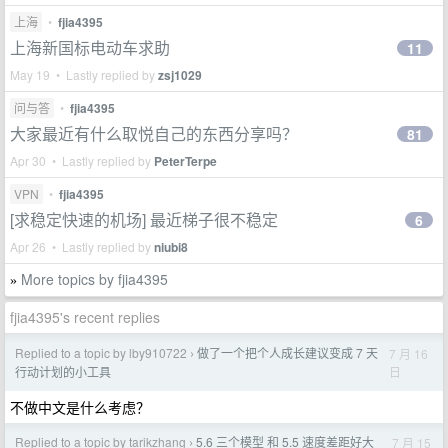
上海
•
fjia4395
上海新国标电动车求助
11
May 19 • Lastly replied by
zsj1029
问与答
•
fjia4395
大家最近有什么取悦自己的东西分享吗？
81
Apr 30 • Lastly replied by
PeterTerpe
VPN
•
fjia4395
[求稳定快速的机场] 最近梯子很不稳定
6
Apr 26 • Lastly replied by
niubi8
More topics by fjia4395
»
fjia4395's recent replies
Replied to a topic by lby910722
做了一个把个人成长建议变成 7 天
7 月 16
›
日
行动计划的小工具
不做中文是什么考虑？
Replied to a topic by tarikzhang
5.6 三个模型 和 5.5 速度差距好大
7 月 15
›