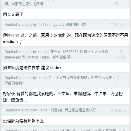
日
啊，大家现在怎么选择啊
回 5.5 高了
Replied to a topic by fjia4395
gpt-5.6 速度慢的问题
7 月 13 日
›
@
ktyang
对，之前一直用 5.5-high 的，现在因为速度的原因不得不用
medium 了
Replied to a topic by kurisu
在今天（260623）想选一个订阅开通，
6 月
›
23 日
claude pro 和 ChatGPT plus，哪个更值得？
如果额度是硬性要求 建议 codex
Replied to a topic by mode171
大家有没有特别想吃，但吃到后大失
6 月 23
›
日
所望的食物？
好家伙 有赞的都是我爱吃的，三文鱼、羊肉泡馍、牛油果、海肠捞
饭、鳗鱼饭...
Replied to a topic by Tianqi
财富自由后在哪里定居比较好
6 月 23 日
›
没理解为啥杭州够不上
Replied to a topic by zhouyanliang
时隔半年， NocoBase 收入再次翻
6 月