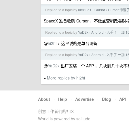
Replied to a topic by
alexluo1
Cursor
Cursor 滞
›
›
SpaceX 准备收购 Cursor ，不做点营销改
Replied to a topic by
YaD2x
Android
入手了 一加 
›
›
@
hi2hi
> 这里说的是单台设备
Replied to a topic by
YaD2x
Android
入手了 一加 
›
›
@
YaD2x
出厂安装一个 APP ，几块到几十块不
More replies by hi2hi
»
About
·
Help
·
Advertise
·
Blog
·
API
创意工作者们的社区
World is powered by solitude