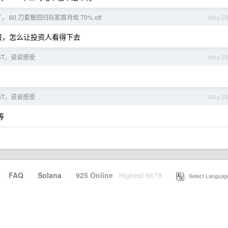
销了， 60 刀套餐回归玩家首月给 70% off
May 2
善财报，怎么让投资人看得下去
15T，说说感受
May 2
15T，说说感受
May 2
等
·
FAQ
·
Solana
·
925 Online
Highest 6679
·
Select Languag