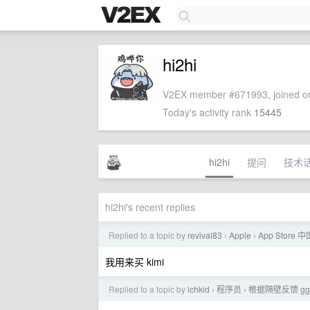
hi2hi
V2EX member #671993, joined on
Today's activity rank
15445
hi2hi
提问
技术
hi2hi's recent replies
Replied to a topic by
revival83
Apple
App Stor
›
›
我用来买 kimi
Replied to a topic by
lchkid
程序员
根据隔壁反馈 g
›
›