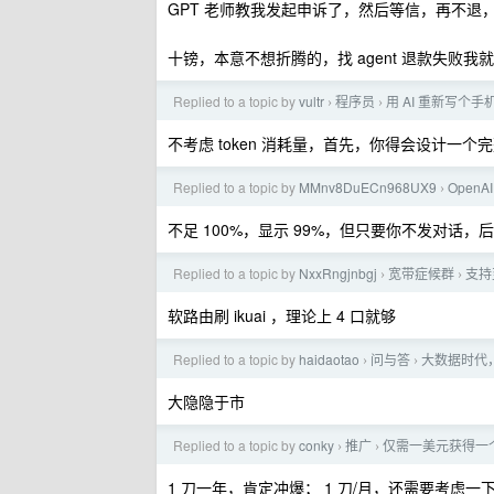
GPT 老师教我发起申诉了，然后等信，再不退，要求给我
十镑，本意不想折腾的，找 agent 退款失败我
Replied to a topic by
vultr
程序员
用 AI 重新写个
›
›
不考虑 token 消耗量，首先，你得会设计一个
Replied to a topic by
MMnv8DuECn968UX9
OpenAI
›
不足 100%，显示 99%，但只要你不发对话
Replied to a topic by
NxxRngjnbgj
宽带症候群
支持
›
›
软路由刷 ikuai ，理论上 4 口就够
Replied to a topic by
haidaotao
问与答
大数据时代
›
›
大隐隐于市
Replied to a topic by
conky
推广
仅需一美元获得一
›
›
1 刀一年，肯定冲爆； 1 刀/月，还需要考虑一