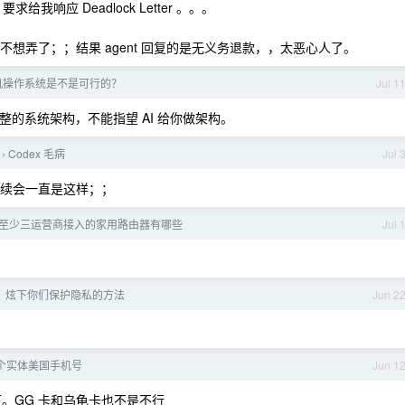
响应 Deadlock Letter 。。。
就不想弄了；；结果 agent 回复的是无义务退款，，太恶心人了。
手机操作系统是不是可行的？
Jul 1
完整的系统架构，不能指望 AI 给你做架构。
Codex 毛病
Jul 
›
，后续会一直是这样；；
至少三运营商接入的家用路由器有哪些
Jul 
，炫下你们保护隐私的方法
Jun 2
个实体美国手机号
Jun 1
下。GG 卡和乌龟卡也不是不行