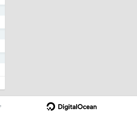
8
8
8
e