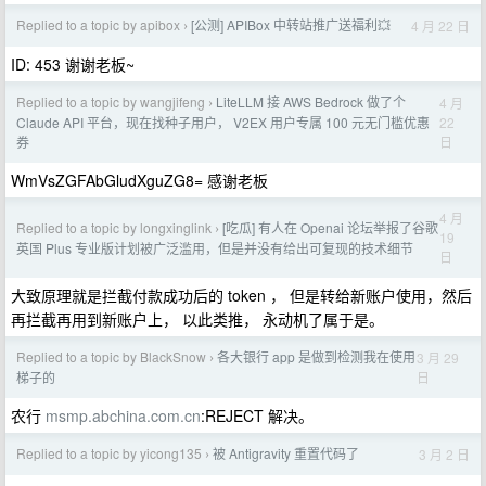
Replied to a topic by apibox
[公测] APIBox 中转站推广送福利💥
4 月 22 日
›
ID: 453 谢谢老板~
Replied to a topic by wangjifeng
LiteLLM 接 AWS Bedrock 做了个
4 月
›
22
Claude API 平台，现在找种子用户， V2EX 用户专属 100 元无门槛优惠
日
券
WmVsZGFAbGludXguZG8= 感谢老板
4 月
Replied to a topic by longxinglink
[吃瓜] 有人在 Openai 论坛举报了谷歌
›
19
英国 Plus 专业版计划被广泛滥用，但是并没有给出可复现的技术细节
日
大致原理就是拦截付款成功后的 token ， 但是转给新账户使用，然后
再拦截再用到新账户上， 以此类推， 永动机了属于是。
Replied to a topic by BlackSnow
各大银行 app 是做到检测我在使用
3 月 29
›
日
梯子的
农行
msmp.abchina.com.cn
:REJECT 解决。
Replied to a topic by yicong135
被 Antigravity 重置代码了
3 月 2 日
›