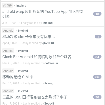
问与答
•
intelmd
android warp 应用默认把 YouTube App 加入排除
10
列表
Jun 9, 2023 • Lastly replied by
intelmd
Android
•
intelmd
移动超级 sim 卡乘车没有优惠…
1
Apr 4, 2023 • Lastly replied by
qhx1018
Android
•
intelmd
Clash For Android 如何临时添加单个域名
34
Mar 25, 2023 • Lastly replied by
coffeesun
Android
•
intelmd
移动的超级 SIM 卡
86
Feb 16, 2024 • Lastly replied by
iislong
Android
•
intelmd
三星的 S23 国行发布会也太敷衍了事了
36
Feb 17, 2023 • Lastly replied by
Zeco41