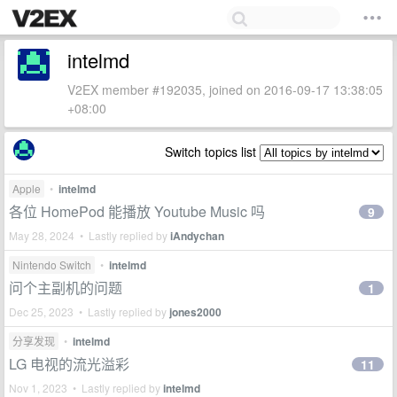
intelmd
V2EX member #192035, joined on 2016-09-17 13:38:05
+08:00
Switch topics list
Apple
•
intelmd
各位 HomePod 能播放 Youtube Music 吗
9
May 28, 2024 • Lastly replied by
iAndychan
Nintendo Switch
•
intelmd
问个主副机的问题
1
Dec 25, 2023 • Lastly replied by
jones2000
分享发现
•
intelmd
LG 电视的流光溢彩
11
Nov 1, 2023 • Lastly replied by
intelmd