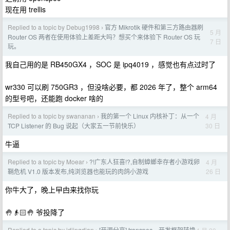
现在用 trellis
Replied to a topic by Debug1998
官方 Mikrotik 硬件和第三方路由器刷
›
5 月
Router OS 两者在使用体验上差距大吗？想买个来体验下 Router OS 玩
7 日
玩。
我自己用的是 RB450GX4 ，SOC 是 ipq4019 ，感觉也有点过时了
wr330 可以刷 750GR3 ，但没啥必要，都 2026 年了，整个 arm64
的型号吧，还能跑 docker 啥的
Replied to a topic by swananan
我的第一个 Linux 内核补丁：从一个
4 月
›
30 日
TCP Listener 的 Bug 说起（大家五一节前快乐）
牛逼
Replied to a topic by Moear
?!广东人狂喜!?,自制蟑螂幸存者小游戏卵
4 月
›
26 日
鞘危机 V1.0 版本发布,纯浏览器也能玩的肉鸽小游戏
你牛大了，晚上曱甴来找你玩
🤚👴🏻🤚 爷投降了
Replied to a topic by jdjingdian
[开源分享] transpec，开发框架转换