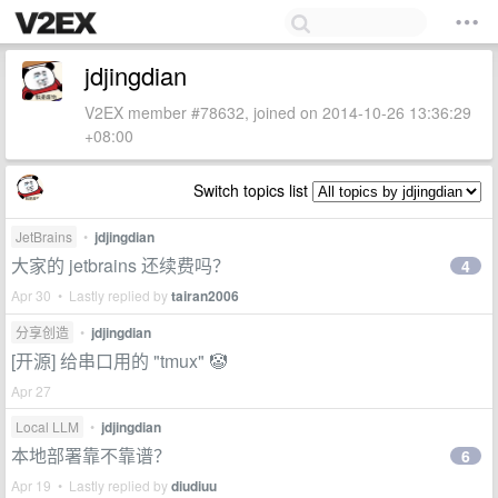
jdjingdian
V2EX member #78632, joined on 2014-10-26 13:36:29
+08:00
Switch topics list
JetBrains
•
jdjingdian
大家的 jetbrains 还续费吗？
4
Apr 30 • Lastly replied by
tairan2006
分享创造
•
jdjingdian
[开源] 给串口用的 "tmux" 🤡
Apr 27
Local LLM
•
jdjingdian
本地部署靠不靠谱？
6
Apr 19 • Lastly replied by
diudiuu