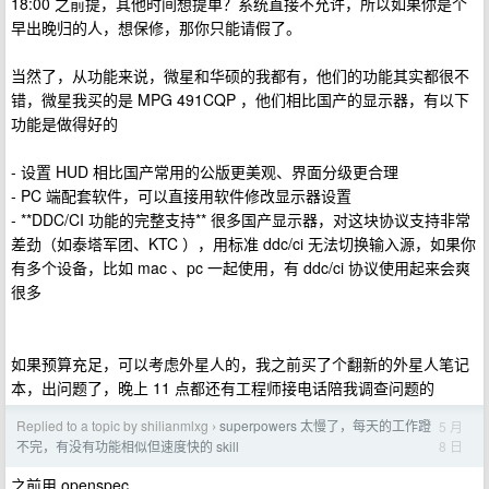
18:00 之前提，其他时间想提单？系统直接不允许，所以如果你是个
早出晚归的人，想保修，那你只能请假了。
当然了，从功能来说，微星和华硕的我都有，他们的功能其实都很不
错，微星我买的是 MPG 491CQP ，他们相比国产的显示器，有以下
功能是做得好的
- 设置 HUD 相比国产常用的公版更美观、界面分级更合理
- PC 端配套软件，可以直接用软件修改显示器设置
- **DDC/CI 功能的完整支持** 很多国产显示器，对这块协议支持非常
差劲（如泰塔军团、KTC ），用标准 ddc/ci 无法切换输入源，如果你
有多个设备，比如 mac 、pc 一起使用，有 ddc/ci 协议使用起来会爽
很多
如果预算充足，可以考虑外星人的，我之前买了个翻新的外星人笔记
本，出问题了，晚上 11 点都还有工程师接电话陪我调查问题的
Replied to a topic by shilianmlxg
superpowers 太慢了，每天的工作蹬
5 月
›
8 日
不完，有没有功能相似但速度快的 skill
之前用 openspec