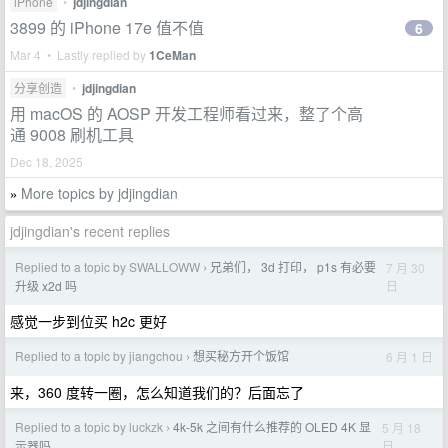
iPhone
•
jdjingdian
3899 的 iPhone 17e 值不值
6
Mar 4 • Lastly replied by
1CeMan
分享创造
•
jdjingdian
用 macOS 的 AOSP 开发工程师看过来，整了个高
通 9008 刷机工具
Dec 18, 2025
More topics by jdjingdian
»
jdjingdian's recent replies
Replied to a topic by SWALLOWW
兄弟们， 3d 打印， p1s 有必要
7 月 30
›
日
升级 x2d 吗
感觉一步到位买 h2c 更好
Replied to a topic by jiangchou
想买秘方开个饭馆
6 月 1 日
›
来，360 度转一圈，怎么知道我们的？后面忘了
Replied to a topic by luckzk
4k-5k 之间有什么推荐的 OLED 4K 显
5 月 18
›
日
示器吗