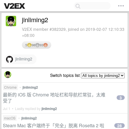
jinliming2
V2EX member #382329, joined on 2019-02-07 12:10:33
+08:00
5
98
93
jinliming2
Switch topics list
Chrome
•
jinliming2
最新的 iOS 版 Chrome 地址栏和导航栏常驻，太难
3
受了
Jul 1 • Lastly replied by
jinliming2
macOS
•
jinliming2
Steam Mac 客户端终于「完全」脱离 Rosetta 2 啦
28