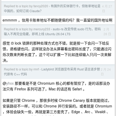
Replied to a topic by fancy2020
有国外的实体银行卡，但账单地址是
4 月 27
›
日
中国的，如何订阅 Claude？
emmmm ，信用卡账单地址不都随便填的吗？我一直留的国外地址啊
Replied to a topic by mercury233
sudo-rs 改变传统 sudo 行为，密码
2 月
›
28 日
输入不再完全隐藏，即将上线 Ubuntu 26.04 LTS
感觉 i3 lock 锁屏的那种处理方式也不错，就是按一下会闪一下给反
馈，退格键也闪，这样就没办法从屏幕看出密码长度了，只能通过闪
烁次数来判断长度了，这个可以扩展一下比如连续输入只闪一次来解
决。
Replied to a topic by rmrf
Ladybird 浏览器宣布采用 Rust 语言逐步替
2 月 24
›
日
代原有 C++ 代码
@
yhxx
那要看是不是 Chromium 核心的都有管控了，是的话那没办
法只有 Firefox 系列可选了，Mac 的话还有 Safari 。
如果是只管 Chrome ，那很多时候 Chrome Canary 版本就能绕过，
安装路径不一样，可以和 Chrome 并行安装的。或者就是 Chromium
，体验会缺失一些，再就是第三方套壳了，Edge 、Arc 、Vivaldi 、