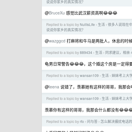
说说你家乡的真实情况？
@
BruceXu
感觉比武汉薪资高啊😂😂😂
Replied to a topic by
NullIsLife
生活
很多人说现在中
›
›
说说你家乡的真实情况？
@
wazggcd
打麻将和牛马是两批人，休息的时
Replied to a topic by
889434
生活
同求建议，相亲 
›
›
龟男日常警告😂😂😂，这个婚这个房是一定
Replied to a topic by
wansan109
生活
妹妹考上大
›
›
@
leena
说错了，羡慕她有这样的哥哥，我那会啥也
Replied to a topic by
wansan109
生活
妹妹考上大
›
›
羡慕你有这样的哥哥，我那会什么都没有😂😂
Replied to a topic by
rfo
问与答
怎么解决骚扰电话
›
›