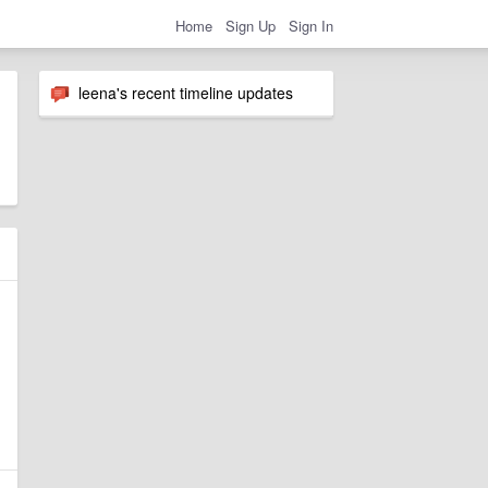
Home
Sign Up
Sign In
leena's recent timeline updates