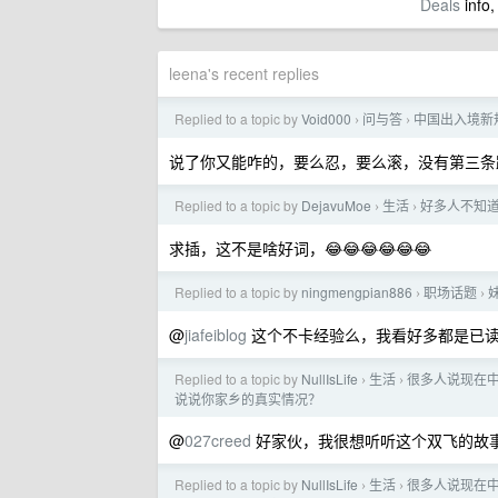
Deals
info,
leena's recent replies
Replied to a topic by
Void000
问与答
中国出入境新
›
›
说了你又能咋的，要么忍，要么滚，没有第三条
Replied to a topic by
DejavuMoe
生活
好多人不知
›
›
求插，这不是啥好词，😂😂😂😂😂😂
Replied to a topic by
ningmengpian886
职场话题
›
›
@
jiafeiblog
这个不卡经验么，我看好多都是已
Replied to a topic by
NullIsLife
生活
很多人说现在中
›
›
说说你家乡的真实情况？
@
027creed
好家伙，我很想听听这个双飞的故事
Replied to a topic by
NullIsLife
生活
很多人说现在中
›
›