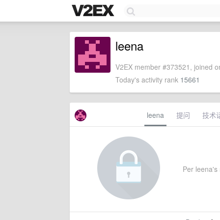
leena
V2EX member #373521, joined on
Today's activity rank
15661
leena
提问
技术
Per leena's 