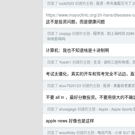
回复了
luck2023
创建的主题
投资
昨天美股又亏了 2
›
›
https://www.mayoclinic.org/zh-hans/diseases
这不是投资问题，而是健康问题
回复了
zxcjqyy
创建的主题
程序员
到上海时间 2286
›
›
码有影响吗
计算机：我也不知道啥是十进制啊
回复了
Yuesh1
创建的主题
生活
读科三挂科有感，
›
›
考试太僵化，真实的开车和驾考完全不沾边，直
回复了
aiuu7520123
创建的主题
投资
准备给老婆买 
›
›
不要 all in ，最好分散投资。不要用很大的不
回复了
shuaigege
创建的主题
Apple
Apple Sp
›
›
apple news 好像也是这样
回复了
woodfizky
创建的主题
电动汽车
小米 SU7
›
›