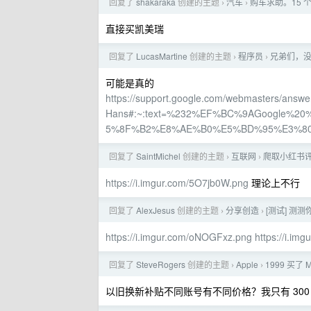
回复了
shakaraka
创建的主题
汽车
购车求助。15 
›
›
直接买凯美瑞
回复了
LucasMartine
创建的主题
程序员
兄弟们，
›
›
可能是真的
https://support.google.com/webmasters/answ
Hans#:~:text=%232%EF%BC%9AGoogle
5%8F%B2%E8%AE%B0%E5%BD%95%E3%8
回复了
SaintMichel
创建的主题
互联网
爬取小红书
›
›
https://i.imgur.com/5O7jb0W.png
理论上不行
回复了
AlexJesus
创建的主题
分享创造
[测试] 
›
›
https://i.imgur.com/oNOGFxz.png
https://i.im
回复了
SteveRogers
创建的主题
Apple
1999 买了 
›
›
以旧换新补贴不同账号有不同价格？我只有 300