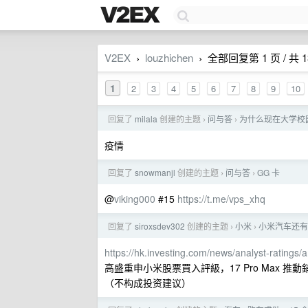
V2EX
louzhichen
全部回复第 1 页 / 共 1
›
›
1
2
3
4
5
6
7
8
9
10
回复了
milala
创建的主题
问与答
为什么现在大学校
›
›
疫情
回复了
snowmanjl
创建的主题
问与答
GG 卡
›
›
@
viking000
#15
https://t.me/vps_xhq
回复了
siroxsdev302
创建的主题
小米
小米汽车还有
›
›
https://hk.investing.com/news/analyst-ratings
高盛重申小米股票買入評級，17 Pro Max 推動
（不构成投资建议）