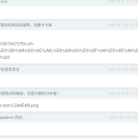
个左右
2025 年 8 月 14 
没事别给网站改版啊，流量卡卡掉
2025 年 6 月 29 
er/9079473?hl=zh-
%20%E5%B0%9A%E6%9C%AA,%E6%8A%93%E5%8F%96%E5%8E%86%
0%82
评论是否合法
2025 年 6 月 15 
测测你是绝对的赌徒，还是冷静的分析者？
2025 年 6 月 12 
gur.com/LDwlE4N.png
MacMnini 然后…
2025 年 6 月 9 