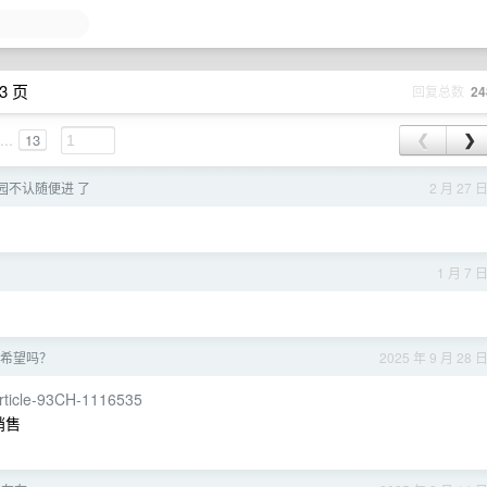
3 页
回复总数
24
...
13
❮
❯
园不认随便进 了
2 月 27 
1 月 7 
希望吗？
2025 年 9 月 28 
/article-93CH-1116535
銷售