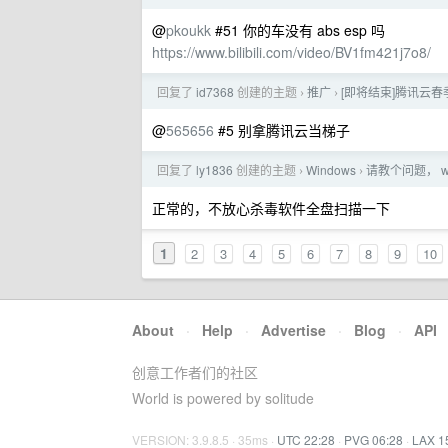
@
pkoukk
#51 你的车没有 abs esp 吗
https://www.bilibili.com/video/BV1fm421j7o8/
回复了
id7368
创建的主题
推广
[即将结束]腾讯云春季
›
›
@
565656
#5 别拿腾讯云当梯子
回复了
ly1836
创建的主题
Windows
请教个问题， 
›
›
正常的，不放心杀毒软件全盘扫描一下
1
2
3
4
5
6
7
8
9
10
About
·
Help
·
Advertise
·
Blog
·
API
创意工作者们的社区
World is powered by solitude
VERSION: 3.9.8.5 · 35ms ·
UTC 22:28
·
PVG 06:28
·
LAX 1