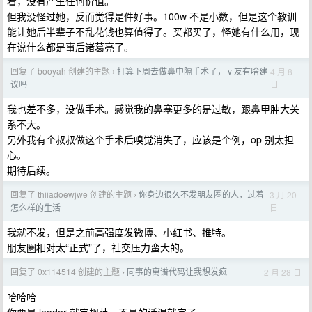
着，没有产生任何价值。
但我没怪过她，反而觉得是件好事。100w 不是小数，但是这个教训
能让她后半辈子不乱花钱也算值得了。买都买了，怪她有什么用，现
在说什么都是事后诸葛亮了。
回复了 booyah 创建的主题
打算下周去做鼻中隔手术了， v 友有啥建
4 月 8
›
日
议吗
我也差不多，没做手术。感觉我的鼻塞更多的是过敏，跟鼻甲肿大关
系不大。
另外我有个叔叔做这个手术后嗅觉消失了，应该是个例，op 别太担
心。
期待后续。
回复了 thiiadoewjwe 创建的主题
你身边很久不发朋友圈的人，过着
3 月 20
›
日
怎么样的生活
我就不发，但是之前高强度发微博、小红书、推特。
朋友圈相对太“正式”了，社交压力蛮大的。
回复了 0x114514 创建的主题
同事的离谱代码让我想发疯
2 月 28 日
›
哈哈哈