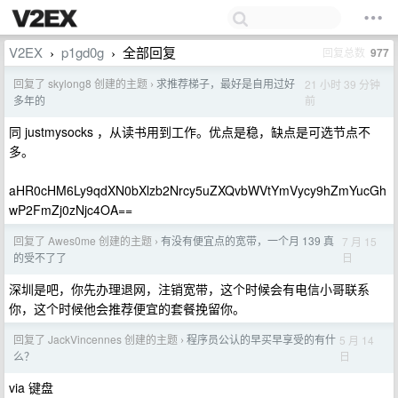
V2EX
p1gd0g
全部回复
回复总数
977
›
›
回复了 skylong8 创建的主题
求推荐梯子，最好是自用过好
21 小时 39 分钟
›
前
多年的
同 justmysocks ，从读书用到工作。优点是稳，缺点是可选节点不
多。
aHR0cHM6Ly9qdXN0bXlzb2Nrcy5uZXQvbWVtYmVycy9hZmYucGh
wP2FmZj0zNjc4OA==
回复了 Awes0me 创建的主题
有没有便宜点的宽带，一个月 139 真
7 月 15
›
日
的受不了了
深圳是吧，你先办理退网，注销宽带，这个时候会有电信小哥联系
你，这个时候他会推荐便宜的套餐挽留你。
回复了 JackVincennes 创建的主题
程序员公认的早买早享受的有什
5 月 14
›
日
么？
via 键盘