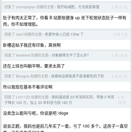
回复了 chunqiuyiyu 创建的主题
我开始减肥，方法就是靠饿
5 月 11 日
›
肚子有肉太正常了，你看 B 站那些健身 up 坐下松弛状态肚子一样有
肉，你不如增增肌。
回复了 clacf 创建的主题
老婆年收入已经 130w 了
5 月 7 日
›
卧槽这帖子我还有印象，真快啊
回复了 bearbest 创建的主题
对象躺得太平了怎么办？
4 月 28 日
›
还在上班也叫躺平啊，要求太高了
回复了 Bologna 创建的主题
自媒体这碗饭真不是谁都吃的下的
4 月 21 日
›
所以我现在基本不看评论啊
回复了 Lini1122 创建的主题
我妈逼迫我 23 年深圳买房，导致 3 年房
4 月
›
19 日
子降价 100 万，加上 30 年利息亏损 180 万
没卖怎么能叫亏呢，你说是吧 /doge
说会正题，我妈也是前几年买了一套，亏了 100 多个。这房子一直空